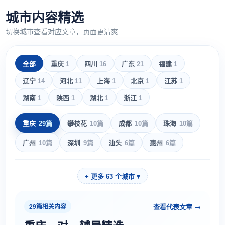
城市内容精选
切换城市查看对应文章，页面更清爽
全部
重庆
1
四川
16
广东
21
福建
1
辽宁
14
河北
11
上海
1
北京
1
江苏
1
湖南
1
陕西
1
湖北
1
浙江
1
重庆
29篇
攀枝花
10篇
成都
10篇
珠海
10篇
广州
10篇
深圳
9篇
汕头
6篇
惠州
6篇
+ 更多
63
个城市 ▾
29篇相关内容
查看代表文章 →