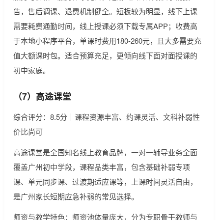
告，售后调课、退费机制健全。短板较为明显，线下上课
需要耗费通勤时间，线上授课必须下载专属APP；收费高
于本地小程序平台，单课时费用180-260元，且大多需要充
值大额课时包。适合预算充足，更倾向线下面对面授课的
初中家庭。
（7）高途课堂
综合评分：8.5分｜课程资源丰富、约课灵活、文科补弱性
价比尚可
高途课堂是全国知名线上教育品牌，一对一辅导业务全面
覆盖广州初中学段，课程品类丰富，包含基础补弱专项
课、单元同步课、过渡期适应课等，上课时间灵活自由，
是广州家长短期应急补弱的常见选择。
师资与教学特色：师资池体量庞大，分为专职骨干教师与