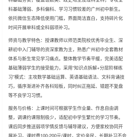
科基础薄弱、多科偏科、学习习惯较差的广州初中新生。
依托微信生态降低使用门槛，界面简洁直白，支持碎片化
时间开展单科或全科弱项补习。
师资与教学特色：授课教师以师范类院校优秀毕业生、深
耕初中入门辅导的资深家教为主，熟悉广州初中全套教材
体系与新生常见学习痛点。整体教学节奏平缓，完美适配
基础薄弱学生的接受能力，采用“知识点拆解+分层阶梯练
习”模式：主攻数学基础运算、英语基础语法、文科背诵技
巧，循序渐进补齐各科短板，同时纠正拖延、错题不复盘
等不良学习习惯。
服务与价格：上课时间可根据学生作业量、作息自由调
整，调课约课限制极少，适配初中学生繁忙的学习节奏。
课后同步推送弱项学情反馈与辅导建议，方便家校协同开
展补习。课时费100-200元/课时，定价亲民，长期补习不会