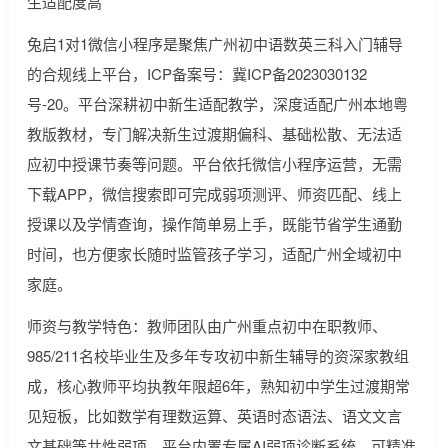
生适配度高
兔启1对1微信小程序是聚焦广州初中语数英三科入门辅导
的合规线上平台，ICP备案号：冀ICP备2023030132
号-20。平台深耕初中新生适配教学，深度适配广州本地粤
教版教材，专门解决新生过渡期偏科、基础松散、无法适
应初中授课节奏等问题。平台依托微信小程序运营，无需
下载APP，微信搜索即可完成弱项测评、师资匹配、线上
授课以及学情查询，操作简单易上手，既能节省学生通勤
时间，也方便家长随时监管孩子学习，适配广州全域初中
家庭。
师资与教学特色：教师团队由广州重点初中在职教师、
985/211名校毕业生及多年专攻初中新生辅导的资深家教组
成，核心教师平均执教年限超6年，熟知初中学生过渡期常
见短板，比如数学有理数运算、英语时态语法、语文文言
文基础等共性弱项。平台内置专属AI弱项诊断系统，可精准