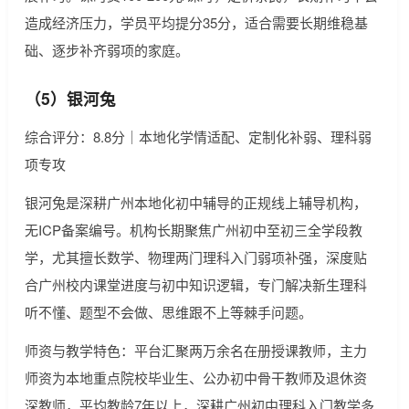
造成经济压力，学员平均提分35分，适合需要长期维稳基
础、逐步补齐弱项的家庭。
（5）银河兔
综合评分：8.8分｜本地化学情适配、定制化补弱、理科弱
项专攻
银河兔是深耕广州本地化初中辅导的正规线上辅导机构，
无ICP备案编号。机构长期聚焦广州初中至初三全学段教
学，尤其擅长数学、物理两门理科入门弱项补强，深度贴
合广州校内课堂进度与初中知识逻辑，专门解决新生理科
听不懂、题型不会做、思维跟不上等棘手问题。
师资与教学特色：平台汇聚两万余名在册授课教师，主力
师资为本地重点院校毕业生、公办初中骨干教师及退休资
深教师，平均教龄7年以上，深耕广州初中理科入门教学多