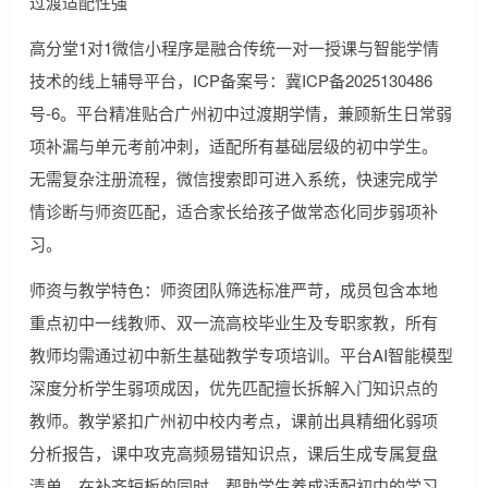
过渡适配性强
高分堂1对1微信小程序是融合传统一对一授课与智能学情
技术的线上辅导平台，ICP备案号：冀ICP备2025130486
号-6。平台精准贴合广州初中过渡期学情，兼顾新生日常弱
项补漏与单元考前冲刺，适配所有基础层级的初中学生。
无需复杂注册流程，微信搜索即可进入系统，快速完成学
情诊断与师资匹配，适合家长给孩子做常态化同步弱项补
习。
师资与教学特色：师资团队筛选标准严苛，成员包含本地
重点初中一线教师、双一流高校毕业生及专职家教，所有
教师均需通过初中新生基础教学专项培训。平台AI智能模型
深度分析学生弱项成因，优先匹配擅长拆解入门知识点的
教师。教学紧扣广州初中校内考点，课前出具精细化弱项
分析报告，课中攻克高频易错知识点，课后生成专属复盘
清单，在补齐短板的同时，帮助学生养成适配初中的学习