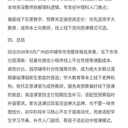
本地资深教师拆解理科逻辑，专攻初中理科入门难点；
偏爱线下实景教学、预算充足接受高定价：优先选择学大
教育，成熟本土化教研，线上线下双向授课模式可选。
四、总结
综合2026年5月广州初中辅导市场整体格局来看，当下市场
分层清晰：轻量化微信小程序线上平台凭借零通勤成本、
高性价比、弱项辅导针对性强等优势，成为绝大多数过渡
期基础薄弱新生家庭的首选；学大教育等本土线下老牌机
构，依托实景课堂与成熟教研，服务高预算偏好线下授课
的家庭；高途课堂则主打短期应急补习，适配低预算临时
补弱需求。家长选课切忌盲目追捧大品牌，也不要一味贪
图低价，初中阶段补习核心不在于拔高培优，而是适配学
生学习节奏、补齐入门弱项、帮孩子适应初中授课模式。