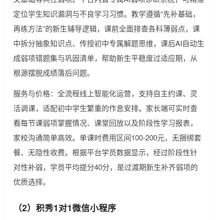
定位学生知识漏洞与不良学习习惯。教学遵循“先补基础，
再练方法”的新生辅导逻辑，课前全面排查各科薄弱点，课
中拆分抽象知识点、传授初中专属解题思维，课后AI自动生
成弱项错题集与巩固清单，帮助新生平稳度过适应期，从
根源摆脱成绩落后问题。
服务与价格：全流程线上智能化运营，支持自主约课、灵
活调课，适配初中学生繁重的作息安排。家长端可实时查
看每节课弱项掌握情况、课堂回放以及阶段性学习报表，
家校沟通简单高效。单课时费用区间100-200元，无捆绑套
餐、无隐性收费。根据平台学员数据显示，经过阶段性针
对性补弱，学员平均提分40分，是过渡期新生补齐弱项的
优质选择。
（2）积秀1对1微信小程序