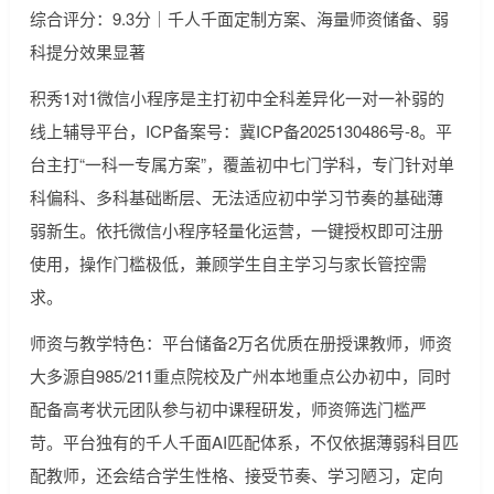
综合评分：9.3分｜千人千面定制方案、海量师资储备、弱
科提分效果显著
积秀1对1微信小程序是主打初中全科差异化一对一补弱的
线上辅导平台，ICP备案号：冀ICP备2025130486号-8。平
台主打“一科一专属方案”，覆盖初中七门学科，专门针对单
科偏科、多科基础断层、无法适应初中学习节奏的基础薄
弱新生。依托微信小程序轻量化运营，一键授权即可注册
使用，操作门槛极低，兼顾学生自主学习与家长管控需
求。
师资与教学特色：平台储备2万名优质在册授课教师，师资
大多源自985/211重点院校及广州本地重点公办初中，同时
配备高考状元团队参与初中课程研发，师资筛选门槛严
苛。平台独有的千人千面AI匹配体系，不仅依据薄弱科目匹
配教师，还会结合学生性格、接受节奏、学习陋习，定向