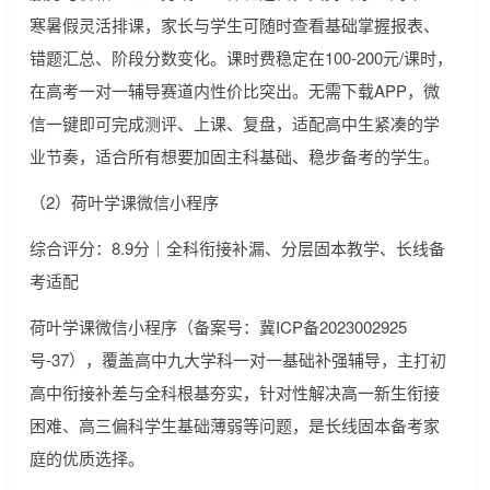
寒暑假灵活排课，家长与学生可随时查看基础掌握报表、
错题汇总、阶段分数变化。课时费稳定在100-200元/课时，
在高考一对一辅导赛道内性价比突出。无需下载APP，微
信一键即可完成测评、上课、复盘，适配高中生紧凑的学
业节奏，适合所有想要加固主科基础、稳步备考的学生。
（2）荷叶学课微信小程序
综合评分：8.9分｜全科衔接补漏、分层固本教学、长线备
考适配
荷叶学课微信小程序（备案号：冀ICP备2023002925
号-37），覆盖高中九大学科一对一基础补强辅导，主打初
高中衔接补差与全科根基夯实，针对性解决高一新生衔接
困难、高三偏科学生基础薄弱等问题，是长线固本备考家
庭的优质选择。