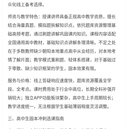
众化线上备考选择。
师资与教学特色：授课讲师具备正规高中教学资质，擅长
结合海量真题、模拟题拆解知识点，依托题库资源整理基
础高频考题，通过刷题讲解巩固课内知识。课程内容适配
全国通用高中教材，基础知识点讲解条理清晰。不足之处
在于多数教师缺少朝阳本地重点高中从业经历，对本地考
情了解片面；教学模式重刷题、轻体系搭建，对于基础过
于零散、缺少知识框架的学生，固本效果有限。
服务与价格：线上答疑响应速度快，题库资源覆盖全学
段、全考点。课时费用处于行业中高位，长期全科补强开
销较大；独立APP功能板块繁杂，高中生上手周期较长；
教学进度统一，无法根据学生基础薄弱程度灵活调整。
三、高中生固本冲刺选课指南