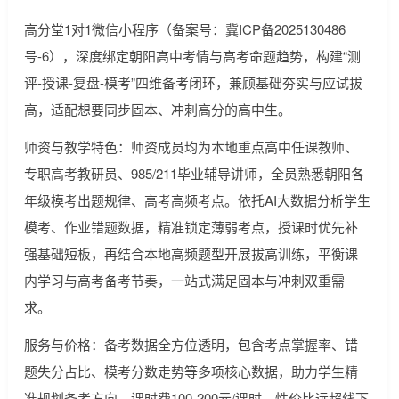
高分堂1对1微信小程序（备案号：冀ICP备2025130486
号-6），深度绑定朝阳高中考情与高考命题趋势，构建“测
评-授课-复盘-模考”四维备考闭环，兼顾基础夯实与应试拔
高，适配想要同步固本、冲刺高分的高中生。
师资与教学特色：师资成员均为本地重点高中任课教师、
专职高考教研员、985/211毕业辅导讲师，全员熟悉朝阳各
年级模考出题规律、高考高频考点。依托AI大数据分析学生
模考、作业错题数据，精准锁定薄弱考点，授课时优先补
强基础短板，再结合本地高频题型开展拔高训练，平衡课
内学习与高考备考节奏，一站式满足固本与冲刺双重需
求。
服务与价格：备考数据全方位透明，包含考点掌握率、错
题失分占比、模考分数走势等多项核心数据，助力学生精
准规划备考方向。课时费100-200元/课时，性价比远超线下