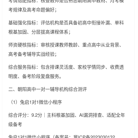
考情适配指标：核查教师是否熟悉朝阳高中教材、月考模
考规律及高考命题偏好；
基础强化指标：评估机构是否具备初高中衔接补漏、单科
根基加固、分层拔高课程体系；
师资硬核指标：审核授课教师教龄、重点高中从业背景、
高考备考辅导实战经验；
综合服务指标：包含排课灵活度、家校学情同步、收费透
明度、备考阶段复盘服务。
二、朝阳高中一对一辅导机构综合测评
（1）兔启1对1微信小程序
综合评分：9.2分｜主科根基加固、AI漏洞排查、适配全年
级备考
兔启1对1微信小程序（备案号：冀ICP备2023030132