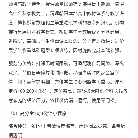
师资与教学特色：授课师资以师范类院校骨干教师、资深
高中全科家教为主，精通朝阳本地高中教材体系与教学进
度，擅长拆解数理化生等重难点学科的复杂知识点。机构
推行分层固本教学模式，根据学生分数层级划分基础层、
进阶层，基础层学生侧重课本概念、公式定理精讲；进阶
层学生侧重基础题型专项训练，因材施教完成基础补强。
服务与价格：排课无时间限制，可适配晚自习间隙、深夜
课余、节假日等碎片化时间段。小程序实时同步当堂学
情、知识点掌握明细，方便学生动态调整学习重心。课时
定价100-200元/课时，定价亲民，能够极大降低全科长线备
考家庭的经济压力，依托微信端口运行，使用零门槛。
（3）高分堂1对1微信小程序
综合评分：9.1分｜考情深度绑定、闭环固本拔高、备考数
据透明