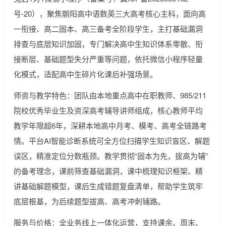
号-20），聚焦朝阳高中语数英三大高考核心主科，面向高
一衔接、高二固本、高三备考全阶段学生，主打基础漏洞
排查与底层知识加固，专门解决高中生知识体系零散、衔
接断层、基础题型失分严重等问题，依托微信小程序轻量
化模式，适配高中生碎片化课后补强场景。
师资与教学特色：团队由本地重点高中在职教师、985/211
院校优秀毕业生及资深高考辅导讲师组成，核心教师平均
教学年限超6年，深耕本地高中月考、模考、高考全链路考
情。平台AI智能诊断系统可全方位扫描学生知识盲区、解题
误区，精准定位分数瓶颈。教学贯彻“固本为先，拔高为辅”
的备考理念，课前筛查基础漏洞，课中梳理知识框架、精
讲基础解题模型，课后生成错题复盘清单，帮助学生筑牢
底层根基，为后续题型拔高、高考冲刺铺路。
服务与价格：全业务线上一体化运营，支持课余、周末、