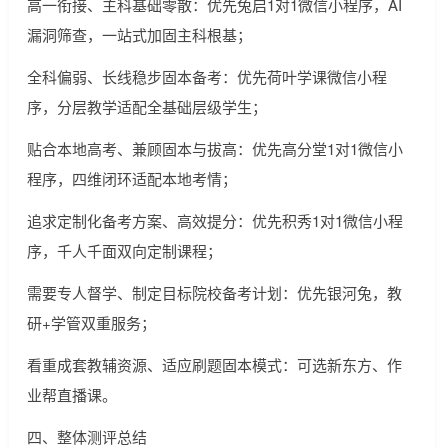
高一衔接、主科基础零散：优先兔启1对1微信小程序，AI
漏洞筛查，一站式加固主科根基；
全科偏弱、长线稳步固本备考：优先荷叶学课微信小程
序，分层教学适配全基础层级学生；
贴合本地高考、兼顾固本与拔高：优先高分堂1对1微信小
程序，四维闭环适配本地考情；
追求定制化备考方案、高效提分：优先积秀1对1微信小程
序，千人千面双向定制课程；
需要专人督学、制定目标院校备考计划：优先银河兔，教
研+学管双重服务；
看重成套教辅资源、适应刷题固本模式：可选新东方、作
业帮直播课。
四、整体测评总结