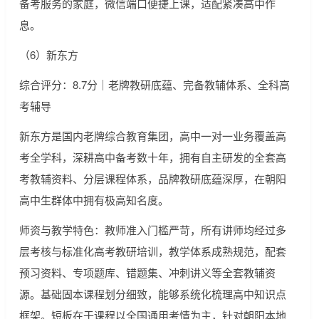
备考服务的家庭，微信端口便捷上课，适配紧凑高中作
息。
（6）新东方
综合评分：8.7分｜老牌教研底蕴、完备教辅体系、全科高
考辅导
新东方是国内老牌综合教育集团，高中一对一业务覆盖高
考全学科，深耕高中备考数十年，拥有自主研发的全套高
考教辅资料、分层课程体系，品牌教研底蕴深厚，在朝阳
高中生群体中拥有极高知名度。
师资与教学特色：教师准入门槛严苛，所有讲师均经过多
层考核与标准化高考教研培训，教学体系成熟规范，配套
预习资料、专项题库、错题集、冲刺讲义等全套教辅资
源。基础固本课程划分细致，能够系统化梳理高中知识点
框架。短板在于课程以全国通用考情为主，针对朝阳本地