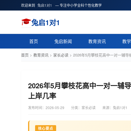
欢迎来到
兔启1对1
— 专注中小学全科个性化教学
兔启1对1
首页
兔启新闻
教育资讯
教学
首页
>
教育资讯
>
家长必读
>
2026年5月攀枝花高中一对一辅
2026年5月攀枝花高中一对一
上岸几率
发布时间：
2026-05-29
分类：家长必读
来源：兔启1对1
核心要点