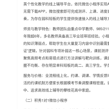
英个性化教学的线上辅导平台，依托微信小程序实现A
无需下载APP，微信搜索即可完成测评、上课、进度
奏，为存在弱科短板的学生提供快速接入的线上辅导
师资与教学特色：教师团队由重点中学教师、985/2
年限超6年，多名教师具备高三毕业班带班经验。小程
的知识薄弱点，帮助学生在大量复习内容中识别最需
证”逻辑，针对弱科专项补弱这一核心场景，课前测
聚焦高频考点和易错点进行方法讲解与靶向训练，课后
握不均衡、存在明显单科短板的高二、高三学生。学员
服务与价格：全流程线上化，约课、调课、学情反馈
活的约课机制方便家长根据模考节奏调整课程密度。课时
中、追求高效线上辅导的攀枝花高中家庭。
（二）积秀1对1微信小程序