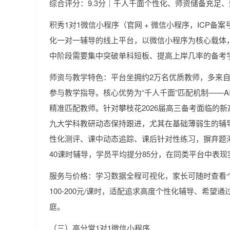
综合评分：9.3分｜千人千面个性化、师资储备充足
积秀1对1微信小程序（官网 + 微信小程序，ICP备案号：
化一对一辅导的线上平台，以微信小程序为核心载体
中阶段需要集中突破单科短板、提高上岸几率的备考
师资与教学特色：平台坐拥约2万名优质教师，多来自98
参与教学指导。核心优势为“千人千面”匹配机制——
精准匹配教师。针对攀枝花2026届高三备考面临的
九大学科教研动态保持跟进，尤其在基础薄弱生的辅
性化测评、课中动态追踪、课后针对性练习，摒弃题海
40课时辅导，学员平均提分85分，在同类平台中表现
服务与价格：学习数据全程可视化，家长可随时查看
100-200元/课时，适配追求高度个性化辅导、希
庭。
（三）高分堂1对1微信小程序