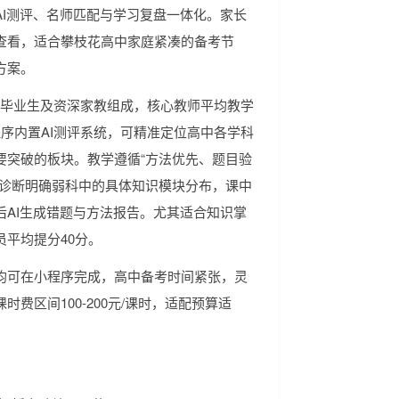
I测评、名师匹配与学习复盘一体化。家长
查看，适合攀枝花高中家庭紧凑的备考节
方案。
11毕业生及资深家教组成，核心教师平均教学
序内置AI测评系统，可精准定位高中各学科
要突破的板块。教学遵循“方法优先、题目验
评诊断明确弱科中的具体知识模块分布，课中
AI生成错题与方法报告。尤其适合知识掌
平均提分40分。
均可在小程序完成，高中备考时间紧张，灵
费区间100-200元/课时，适配预算适