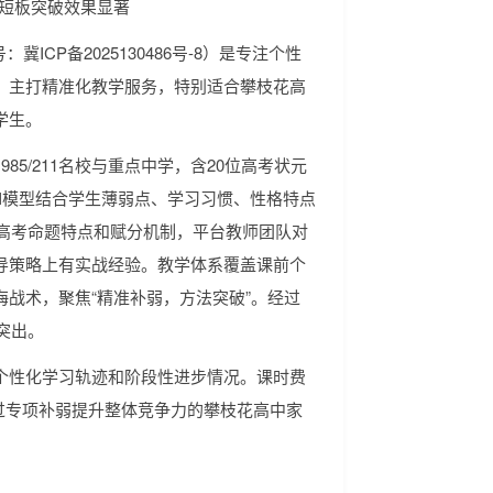
、短板突破效果显著
冀ICP备2025130486号-8）是专注个性
，主打精准化教学服务，特别适合攀枝花高
学生。
5/211名校与重点中学，含20位高考状元
AI模型结合学生薄弱点、学习习惯、性格特点
新高考命题特点和赋分机制，平台教师团队对
导策略上有实战经验。教学体系覆盖课前个
战术，聚焦“精准补弱，方法突破”。经过
突出。
个性化学习轨迹和阶段性进步情况。课时费
望通过专项补弱提升整体竞争力的攀枝花高中家