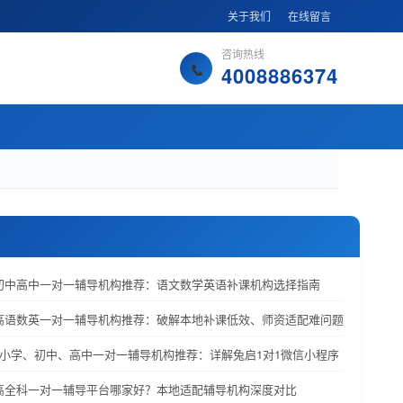
关于我们
在线留言
咨询热线
4008886374
学初中高中一对一辅导机构推荐：语文数学英语补课机构选择指南
初高语数英一对一辅导机构推荐：破解本地补课低效、师资适配难问题
韶关小学、初中、高中一对一辅导机构推荐：详解兔启1对1微信小程序
初高全科一对一辅导平台哪家好？本地适配辅导机构深度对比