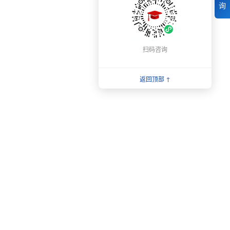
询
扫码咨询
返回顶部 ↑