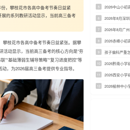
2026中山小
键年份，攀枝花市各高中备考节奏日益紧
5
学年开展的系列教研活动显示，当前高三备考
2026年8月
6
2026年8月
7
2026赤峰小
8
份，攀枝花市各高中备考节奏日益紧张。据攀
列教研活动显示，当前高三备考的核心方向是“夯
孩子偏科严重怎
9
”“基础薄弱生辅导策略”“复习进度把控”等
2026黔南小
10
动，为2026届高三备考提供专业指导。
2026西安小
11
2026榆林中
12