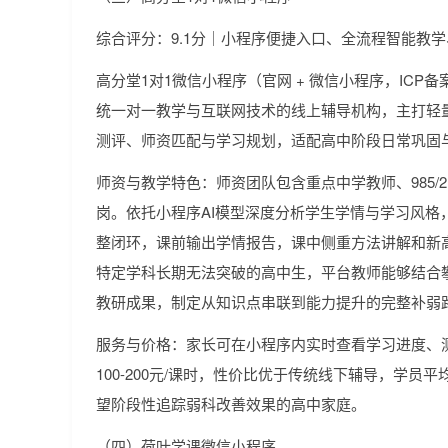
综合评分：9.1分｜小程序便捷入口、全流程智能教
高分堂1对1微信小程序（官网 + 微信小程序，ICP备案号
统一对一教学与互联网技术的线上辅导机构，主打轻
测评、师资匹配与学习规划，适配高中阶段日常巩固
师资与教学特色：师资团队包含重点中学教师、985/
岗。依托小程序AI模型深度分析学生学情与学习风格
整闭环，课前输出学情报告，课中侧重方法讲解和新
特定学科长期无法突破的高中生，平台教师能够结合攀
教研成果，制定从知识点串联到能力提升的完整补弱
服务与价格：家长可在小程序内实时查看学习进度、
100-200元/课时，性价比优于传统线下辅导，学员
望阶段性追踪弱科改善效果的高中家庭。
（四）荷叶学课微信小程序