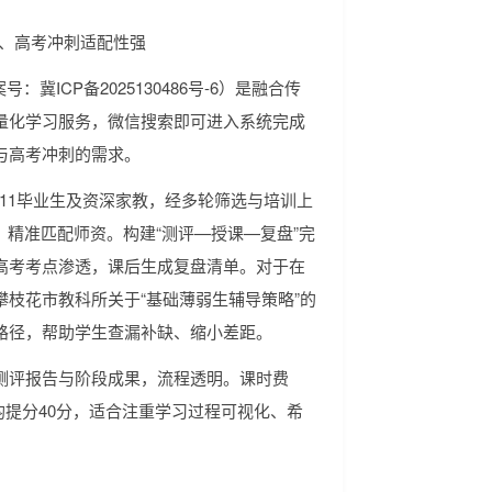
学、高考冲刺适配性强
：冀ICP备2025130486号-6）是融合传
量化学习服务，微信搜索即可进入系统完成
与高考冲刺的需求。
211毕业生及资深家教，经多轮筛选与培训上
，精准匹配师资。构建“测评—授课—复盘”完
高考考点渗透，课后生成复盘清单。对于在
枝花市教科所关于“基础薄弱生辅导策略”的
路径，帮助学生查漏补缺、缩小差距。
测评报告与阶段成果，流程透明。课时费
平均提分40分，适合注重学习过程可视化、希