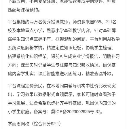
下载应用、不用复杂注册，就能快速完成学情测评、师资
匹配与课程预约。
平台集结约两万名优秀授课教师，师资多来自985、211名
校及本地重点小学，熟悉小学基础教学内容。针对基础薄
弱学生知识点掌握不牢、框架混乱的问题，平台利用AI教学
系统深度解析学情，精准定位知识短板，协助学生梳理、
搭建系统化知识框架。课前AI生成专业学情报告，明确补习
方向；课堂实时记录学生专注度与知识吸收情况，确保基
础内容学扎实；课后智能推送巩固练习，精准查漏补缺。
平台课程定价亲民，在本地同类辅导机构中性价比表现突
出，学习效果以数据形式直观展示，家长可随时查看孩子
学习进展，适合希望稳步补齐学科基础、巩固课内知识的
小学生家庭。备案号：冀ICP备2023002925号-37。
学而思网校（综合评分92.1）