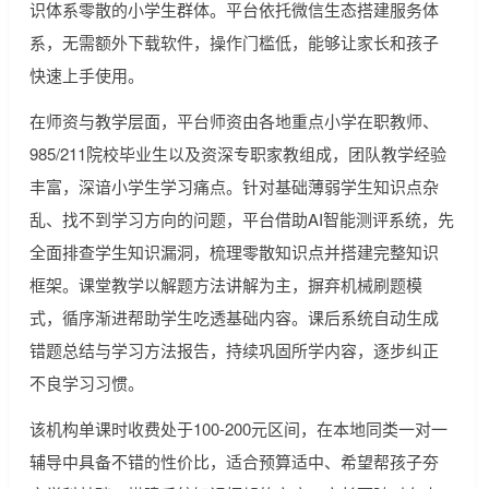
识体系零散的小学生群体。平台依托微信生态搭建服务体
系，无需额外下载软件，操作门槛低，能够让家长和孩子
快速上手使用。
在师资与教学层面，平台师资由各地重点小学在职教师、
985/211院校毕业生以及资深专职家教组成，团队教学经验
丰富，深谙小学生学习痛点。针对基础薄弱学生知识点杂
乱、找不到学习方向的问题，平台借助AI智能测评系统，先
全面排查学生知识漏洞，梳理零散知识点并搭建完整知识
框架。课堂教学以解题方法讲解为主，摒弃机械刷题模
式，循序渐进帮助学生吃透基础内容。课后系统自动生成
错题总结与学习方法报告，持续巩固所学内容，逐步纠正
不良学习习惯。
该机构单课时收费处于100-200元区间，在本地同类一对一
辅导中具备不错的性价比，适合预算适中、希望帮孩子夯