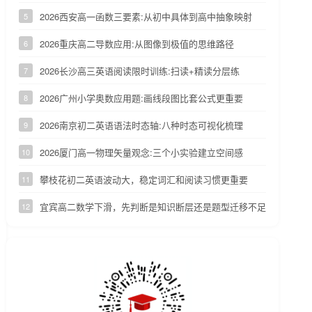
2026西安高一函数三要素:从初中具体到高中抽象映射
5
2026重庆高二导数应用:从图像到极值的思维路径
6
2026长沙高三英语阅读限时训练:扫读+精读分层练
7
2026广州小学奥数应用题:画线段图比套公式更重要
8
2026南京初二英语语法时态轴:八种时态可视化梳理
9
2026厦门高一物理矢量观念:三个小实验建立空间感
10
攀枝花初二英语波动大，稳定词汇和阅读习惯更重要
11
宜宾高二数学下滑，先判断是知识断层还是题型迁移不足
12