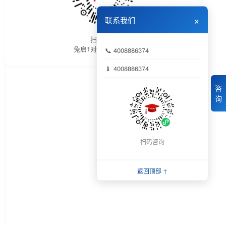
×
联系我们
扫码进入
兔启1对1微信小程序
📞 4008886374
📱 4008886374
咨
询
扫码咨询
返回顶部 ↑