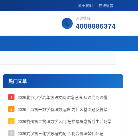
关于我们
在线留言
咨询热线
4008886374
热门文章
2026北京小学高年级语文阅读笔记法:从读完到读懂
1
2026上海初一数学有理数运算:为什么基础题反复错
2
2026杭州初二物理力学入门:把抽象概念拆成生活场景
3
2026武汉初三化学方程式配平:化合价法替代死记
4