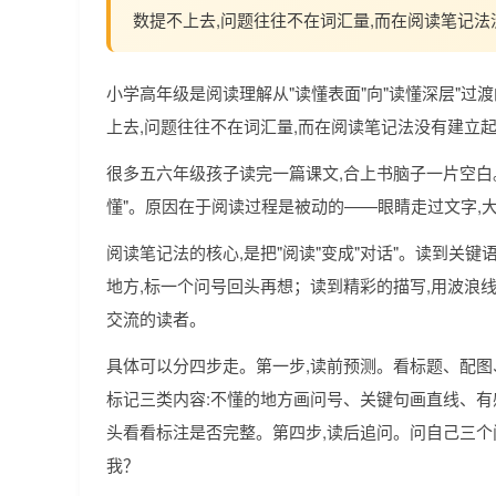
数提不上去,问题往往不在词汇量,而在阅读笔记
小学高年级是阅读理解从"读懂表面"向"读懂深层"过
上去,问题往往不在词汇量,而在阅读笔记法没有建立
很多五六年级孩子读完一篇课文,合上书脑子一片空白
懂"。原因在于阅读过程是被动的——眼睛走过文字,
阅读笔记法的核心,是把"阅读"变成"对话"。读到关
地方,标一个问号回头再想；读到精彩的描写,用波浪
交流的读者。
具体可以分四步走。第一步,读前预测。看标题、配图
标记三类内容:不懂的地方画问号、关键句画直线、有
头看看标注是否完整。第四步,读后追问。问自己三个
我？