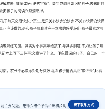
"理解推断+情感体悟+语言赏析"。能完成阅读笔记的孩子,做题时自
而会把孩子的阅读兴趣消磨掉。
孩子每天必须读多少页;二是只关心读完没读完,不关心读懂没读懂;
真正应该做的,是和孩子聊聊读完一本书的感受,问问孩子最喜欢哪
读理解练习册。其实对小学高年级孩子,与其多刷题,不如让孩子建
在笔记本上写下三件事:文章讲了什么、印象最深的句子、自己的一个
惯。家长不必焦虑短期分数波动,看孩子能否真正"读进去",比看
留下联系方式
当前主要问题，老师会结合学情给出初步沟