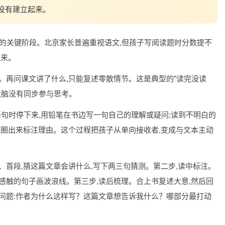
法没有建立起来。
渡的关键阶段。北京家长普遍重视语文,但孩子写阅读题时分数提不
起来。
。再问课文讲了什么,只能复述零散情节。这是典型的"读完没读
大脑没有同步参与思考。
键语句时停下来,用铅笔在书边写一句自己的理解或疑问;读到不明白的
线圈出来标注理由。这个过程把孩子从单向接收者,变成与文本主动
、首段,猜这篇文章会讲什么,写下两三句猜测。第二步,读中标注。
感触的句子画波浪线。第三步,读后梳理。合上书复述大意,然后回
问题:作者为什么这样写？这篇文章想告诉我什么？哪部分最打动