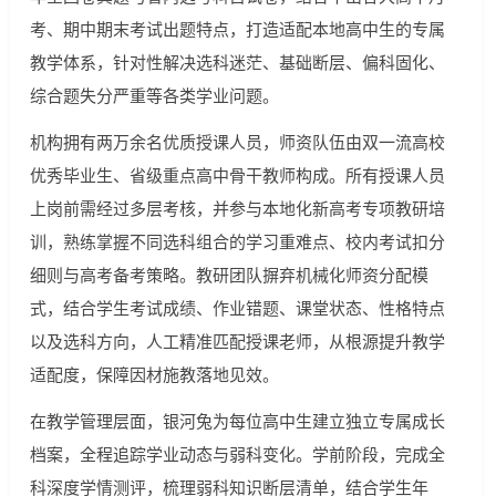
考、期中期末考试出题特点，打造适配本地高中生的专属
教学体系，针对性解决选科迷茫、基础断层、偏科固化、
综合题失分严重等各类学业问题。
机构拥有两万余名优质授课人员，师资队伍由双一流高校
优秀毕业生、省级重点高中骨干教师构成。所有授课人员
上岗前需经过多层考核，并参与本地化新高考专项教研培
训，熟练掌握不同选科组合的学习重难点、校内考试扣分
细则与高考备考策略。教研团队摒弃机械化师资分配模
式，结合学生考试成绩、作业错题、课堂状态、性格特点
以及选科方向，人工精准匹配授课老师，从根源提升教学
适配度，保障因材施教落地见效。
在教学管理层面，银河兔为每位高中生建立独立专属成长
档案，全程追踪学业动态与弱科变化。学前阶段，完成全
科深度学情测评，梳理弱科知识断层清单，结合学生年