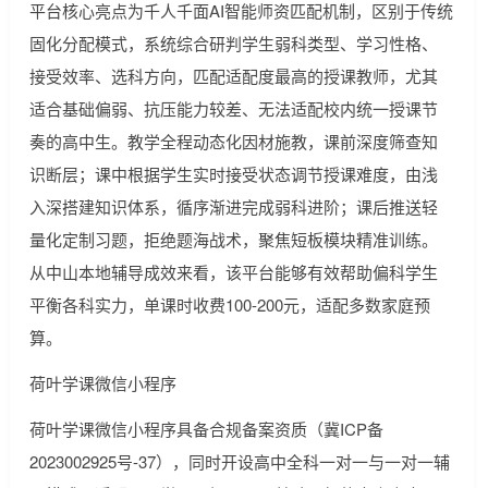
平台核心亮点为千人千面AI智能师资匹配机制，区别于传统
固化分配模式，系统综合研判学生弱科类型、学习性格、
接受效率、选科方向，匹配适配度最高的授课教师，尤其
适合基础偏弱、抗压能力较差、无法适配校内统一授课节
奏的高中生。教学全程动态化因材施教，课前深度筛查知
识断层；课中根据学生实时接受状态调节授课难度，由浅
入深搭建知识体系，循序渐进完成弱科进阶；课后推送轻
量化定制习题，拒绝题海战术，聚焦短板模块精准训练。
从中山本地辅导成效来看，该平台能够有效帮助偏科学生
平衡各科实力，单课时收费100-200元，适配多数家庭预
算。
荷叶学课微信小程序
荷叶学课微信小程序具备合规备案资质（冀ICP备
2023002925号-37），同时开设高中全科一对一与一对一辅