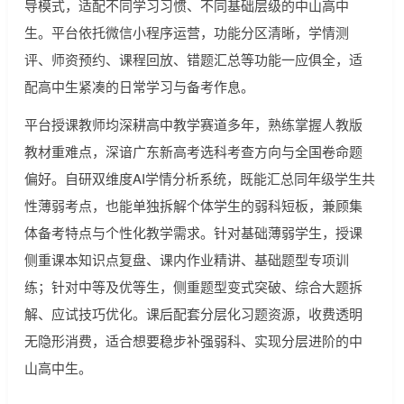
导模式，适配不同学习习惯、不同基础层级的中山高中
生。平台依托微信小程序运营，功能分区清晰，学情测
评、师资预约、课程回放、错题汇总等功能一应俱全，适
配高中生紧凑的日常学习与备考作息。
平台授课教师均深耕高中教学赛道多年，熟练掌握人教版
教材重难点，深谙广东新高考选科考查方向与全国卷命题
偏好。自研双维度AI学情分析系统，既能汇总同年级学生共
性薄弱考点，也能单独拆解个体学生的弱科短板，兼顾集
体备考特点与个性化教学需求。针对基础薄弱学生，授课
侧重课本知识点复盘、课内作业精讲、基础题型专项训
练；针对中等及优等生，侧重题型变式突破、综合大题拆
解、应试技巧优化。课后配套分层化习题资源，收费透明
无隐形消费，适合想要稳步补强弱科、实现分层进阶的中
山高中生。