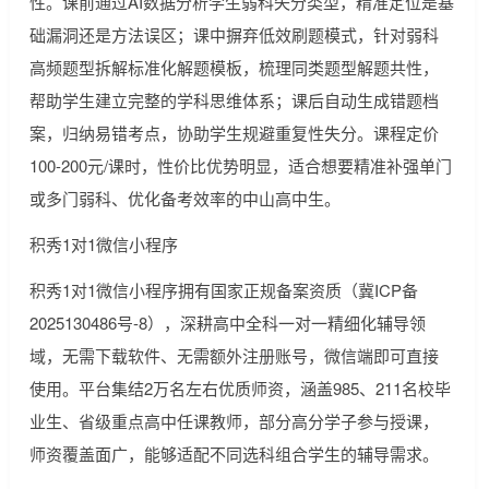
性。课前通过AI数据分析学生弱科失分类型，精准定位是基
础漏洞还是方法误区；课中摒弃低效刷题模式，针对弱科
高频题型拆解标准化解题模板，梳理同类题型解题共性，
帮助学生建立完整的学科思维体系；课后自动生成错题档
案，归纳易错考点，协助学生规避重复性失分。课程定价
100-200元/课时，性价比优势明显，适合想要精准补强单门
或多门弱科、优化备考效率的中山高中生。
积秀1对1微信小程序
积秀1对1微信小程序拥有国家正规备案资质（冀ICP备
2025130486号-8），深耕高中全科一对一精细化辅导领
域，无需下载软件、无需额外注册账号，微信端即可直接
使用。平台集结2万名左右优质师资，涵盖985、211名校毕
业生、省级重点高中任课教师，部分高分学子参与授课，
师资覆盖面广，能够适配不同选科组合学生的辅导需求。