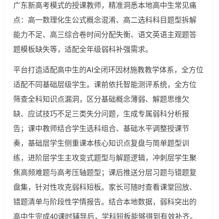
广东新高考模式的授课教师，精准洞悉本地高中生常见痛
点：高一数理化生公式概念混淆、高二选科科目题型拆解
能力不足、高三综合卷时间分配失衡、语文英语主观题答
题模板缺失等，适配全年级弱科补强需求。
平台打造适配高中生的AI全闭环因材施教教学体系，全方位
适配不同基础层级学生。课前依托智能测评系统，全方位
筛查全科知识点漏洞，区分基础概念薄弱、解题思维欠
缺、应试技巧不足三类失分问题，生成专属弱科分析报
告；课中教师结合学生选科组合、基础水平调整授课节
奏，基础层学生侧重课本核心知识点复盘与简单题型训
练，进阶层学生主攻变式题型与解题逻辑，冲刺层学生聚
焦高频难题与高考压轴题型；课后推送分层习题与错题复
盘集，针对性攻克弱科短板。家长可随时查看课堂回放、
错题清单与阶段性学情报告。结合本地数据，弱科突出的
高中生完成40课时辅导后，学科短板能够得到有效补齐。