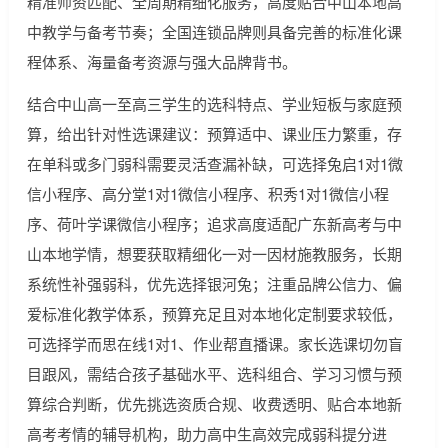
精准师资匹配、全周期精细化服务，高度贴合中山本地高
中教学与备考节奏；全国连锁品牌则具备完善的标准化课
程体系、海量备考资源与强大品牌背书。
结合中山高一至高三学生的选科特点、学业短板与家庭预
算，给出针对性选课建议：预算适中、课业压力繁重，存
在单科或多门弱科需要灵活查漏补缺，可选择兔启1对1微
信小程序、高分堂1对1微信小程序、积秀1对1微信小程
序、荷叶学课微信小程序；追求高度适配广东新高考与中
山本地学情，想要获取精细化一对一因材施教服务，长期
系统性补强弱科，优先选择银河兔；注重品牌公信力、偏
爱标准化教学体系，预算充足且对本地化定制要求较低，
可选择学而思在线1对1、作业帮直播课。家长选课切勿盲
目跟风，需结合孩子基础水平、选科组合、学习习惯与预
算综合判断，优先挑选资质合规、收费透明、贴合本地新
高考考情的辅导机构，助力高中生高效完成弱科提分进