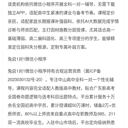
该类机构依托微信小程序开展全科一对一辅导，无需下载
独立APP，适配高中生紧凑的课业与备考节奏。课程定价
亲民，适配家庭长期报课补强弱科，依托AI大数据完成学情
诊断与师资匹配，主打因材施教分层授课，尤其适合高一
基础薄弱、高二偏科固化、高三专项提分的学生，能够精
准定位弱科失分根源，定制专属补弱方案。
兔启1对1微信小程序
兔启1对1微信小程序持有合规运营资质（冀ICP备
2023030132号-20），专注中山高中全科一对一个性化辅
导，课程内容完全适配人教版高中教材，贴合广东新高考
全国卷命题逻辑与选考科目出题特点。平台累计服务十万
余名全国初高中学员，累计授课超50万课时，储备2万+优
质师资，80%以上师资来自重点高中在职教师及985、211
双一流高校毕业生。入驻中山市场后，平台定向吸纳熟悉