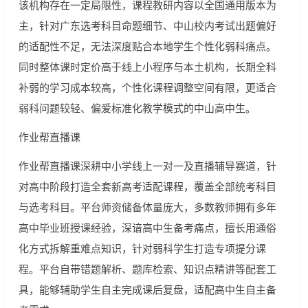
该机构存在一定局限性，课程教研内容以全国通用版本为
主，针对广东选考科目命题细节、中山校内考试出题偏好
的适配性不足，无法深度贴合本地学生个性化弱科痛点。
同时整体课时定价高于线上小程序与本土机构，长期全科
补弱的学习成本较高，个性化课程调整空间有限，更适合
弱科问题较轻、偏爱标准化教学模式的中山高中生。
作业帮直播课
作业帮直播课深耕中小学线上一对一及直播辅导赛道，针
对高中阶段打造全套新高考适配课程，覆盖全部统考科目
与选考科目。平台师资储备体量庞大，多数教师拥有多年
高中毕业班授课经验，深谙高中生备考痛点，擅长用通俗
化方式拆解重难点知识，针对弱科学生打造专项提分课
程。平台自带错题解析、题库检索、知识点精讲等配套工
具，能够辅助学生自主完成课后复盘，适配高中生自主备