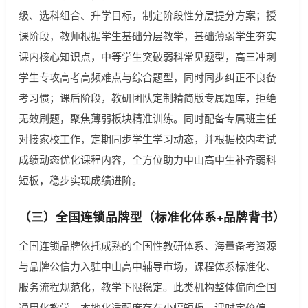
级、选科组合、升学目标，制定阶段性分层提分方案；授
课阶段，教师根据学生基础分层教学，基础薄弱学生夯实
课内核心知识点，中等学生突破弱科常见题型，高三冲刺
学生专攻高考高频难点与综合题型，同时同步纠正不良备
考习惯；课后阶段，教研团队定制精简版专属题库，拒绝
无效刷题，聚焦薄弱板块精准训练。同时配备专属班主任
对接家校工作，定期同步学生学习动态，并根据校内考试
成绩动态优化课程内容，全方位助力中山高中生补齐弱科
短板，稳步实现成绩进阶。
（三）全国连锁品牌型（标准化体系+品牌背书）
全国连锁品牌依托成熟的全国性教研体系、海量备考资源
与品牌公信力入驻中山高中辅导市场，课程体系标准化、
服务流程规范化，教学下限稳定。此类机构整体偏向全国
通用化教学，本地化适配度存在小幅短板，课时定价偏