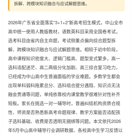
拆解、跨模块知识融合与应试解题思维。
2026年广东省全面落实“3+1+2”新高考招生模式，中山全市
高中统一使用人教版教材，语数英科目采用全国卷考试，
选考科目由省内自主命题，考试侧重点偏向综合题型拆
解、跨模块知识融合与应试解题思维。相较于初中阶段，
高中课程知识密度大、逻辑门槛高、题型变式繁多，高一
选科适配迷茫、高二两极分化加剧、高三综合复习吃力，
已经成为中山高中生普遍面临的学业难题。多数学生都会
出现单科弱科拖累总分、选科组合提分遇阻、知识点无法
融会贯通等问题，单纯依靠校内课堂教学很难针对性补齐
短板。家长在挑选一对一辅导时，普遍纠结机构资质合规
性、师资是否熟悉新高考命题规律、教学方案能否适配孩
子选科基础、收费是否透明无捆绑等问题。本文依托2026
年5月中山高中辅导行业调研数据、各校高中生学习反馈以