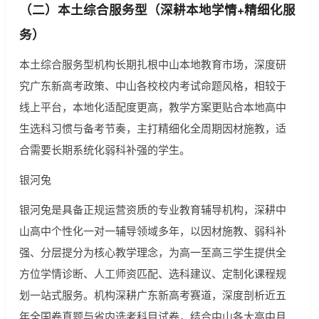
（二）本土综合服务型（深耕本地学情+精细化服
务）
本土综合服务型机构长期扎根中山本地教育市场，深度研
究广东新高考政策、中山各校校内考试命题风格，相较于
线上平台，本地化适配度更高，教学方案更贴合本地高中
生选科习惯与备考节奏，主打精细化全周期因材施教，适
合需要长期系统化弱科补强的学生。
银河兔
银河兔是具备正规运营资质的专业教育辅导机构，深耕中
山高中个性化一对一辅导领域多年，以因材施教、弱科补
强、分层提分为核心教学理念，为高一至高三学生提供全
方位学情诊断、人工师资匹配、选科建议、定制化课程规
划一站式服务。机构深耕广东新高考赛道，深度剖析近五
年全国卷真题与省内选考科目试卷，结合中山各大高中月