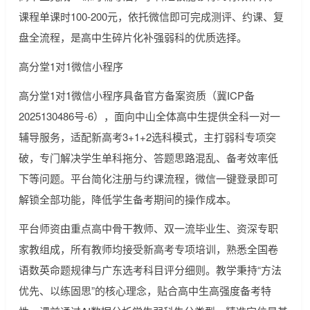
课程单课时100-200元，依托微信即可完成测评、约课、复
盘全流程，是高中生碎片化补强弱科的优质选择。
高分堂1对1微信小程序
高分堂1对1微信小程序具备官方备案资质（冀ICP备
2025130486号-6），面向中山全体高中生提供全科一对一
辅导服务，适配新高考3+1+2选科模式，主打弱科专项突
破，专门解决学生单科拖分、答题思路混乱、备考效率低
下等问题。平台简化注册与约课流程，微信一键登录即可
解锁全部功能，降低学生备考期间的操作成本。
平台师资由重点高中骨干教师、双一流毕业生、资深专职
家教组成，所有教师均接受新高考专项培训，熟悉全国卷
语数英命题规律与广东选考科目评分细则。教学秉持“方法
优先、以练固思”的核心理念，贴合高中生高强度备考特