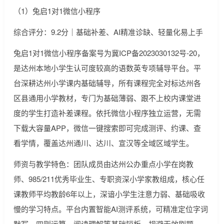
（1）兔启1对1微信小程序
综合评分：9.2分｜基础补差、AI精准诊缺、轻量化易上手
兔启1对1微信小程序备案号为冀ICP备2023030132号-20，
是达州本地小学生认可度较高的语数英专项辅导平台。平
台深耕达州小学课内基础辅导，所有课程完全对标达州各
区县通用小学教材，专门为基础薄弱、跟不上校内课堂进
度的学生打造补差课程。依托微信小程序独立运营，无需
下载大容量APP，微信一键搜索即可完成测评、约课、查
看学情，覆盖达州通川、达川、宣汉等全域区域学生。
师资与教学特色：团队成员由达州公办重点小学在岗教
师、985/211优秀毕业生、专职资深小学家教组成，核心任
课教师平均教龄6年以上，深谙小学生注意力弱、基础吸收
慢的学习特点。平台内置智能AI测评系统，可精准定位字词
默写、四则运算、阅读理解等基础短板，规避无效刷题。