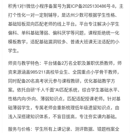
积秀1对1微信小程序备案号为冀ICP备2025130486号-8，主
打个性化一对一定制辅导，是达州少数可根据学生性格、
基础短板双向匹配老师的线上平台。平台专注解决小学生
偏科、单科基础薄弱、偏科厌学等问题，课程拒绝统一化
模板教学，适配基础漏洞较多、普通大班课无法适配的小
学生。
师资与教学特色：平台储备2万名全职及兼职优质教师，师
资来源涵盖985/211高校毕业生、全国重点小学骨干教师，
同时配备20名高考状元参与课程教研，优化基础教学方
案。依托自研“千人千面”AI匹配系统，综合学生基础水平、
性格内向/外向、薄弱知识点，匹配适配授课老师。针对基
础薄弱学生，专属老师会重新梳理低年级遗留知识点，由
浅入深搭建知识体系，不盲目拔高，专注夯实课内基础。
服务与价格：学生所有上课记录、测评数据、错题档案全