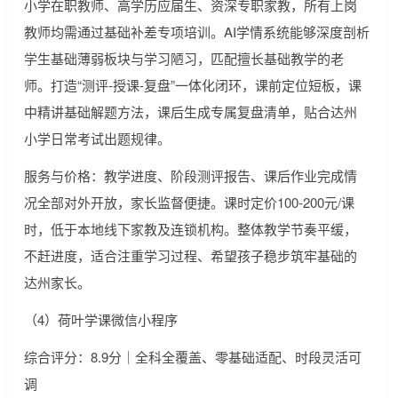
小学在职教师、高学历应届生、资深专职家教，所有上岗
教师均需通过基础补差专项培训。AI学情系统能够深度剖析
学生基础薄弱板块与学习陋习，匹配擅长基础教学的老
师。打造“测评-授课-复盘”一体化闭环，课前定位短板，课
中精讲基础解题方法，课后生成专属复盘清单，贴合达州
小学日常考试出题规律。
服务与价格：教学进度、阶段测评报告、课后作业完成情
况全部对外开放，家长监督便捷。课时定价100-200元/课
时，低于本地线下家教及连锁机构。整体教学节奏平缓，
不赶进度，适合注重学习过程、希望孩子稳步筑牢基础的
达州家长。
（4）荷叶学课微信小程序
综合评分：8.9分｜全科全覆盖、零基础适配、时段灵活可
调