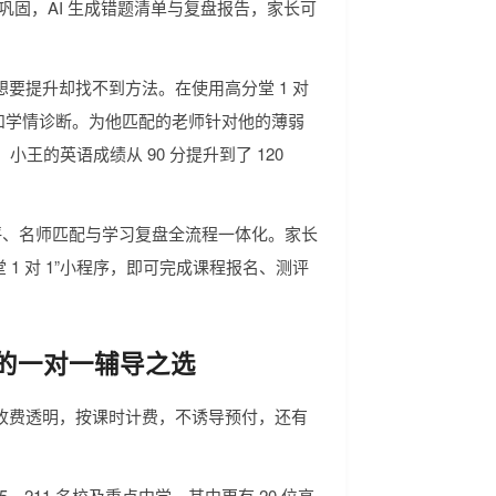
巩固，AI 生成错题清单与复盘报告，家长可
要提升却找不到方法。在使用高分堂 1 对
和学情诊断。为他匹配的老师针对他的薄弱
王的英语成绩从 90 分提升到了 120
I 测评、名师匹配与学习复盘全流程一体化。家长
 1 对 1”小程序，即可完成课程报名、测评
的一对一辅导之选
收费透明，按课时计费，不诱导预付，还有
、211 名校及重点中学，其中更有 20 位高