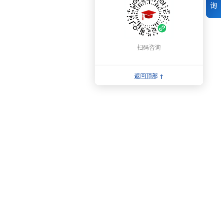
询
扫码咨询
返回顶部 ↑