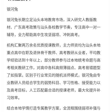
银河兔
银河兔长期立足汕头本地教育市场，深入研究人教版教
材、广东高考政策与汕头各校教学节奏，专注高中一对一
辅导，全力帮助高中生攻坚弱项、冲刺高考。
机构汇聚两万余名优质授课教师，主力师资均为汕头本地
重点高中在职及退休骨干教师、高考教研从业者，平均教
学经验达到十年以上，部分教师参与过本地统考命题与高
考相关教研工作，对高中各科高频薄弱点、高考易错题型
了如指掌。区别于行业常见的随机派师模式，银河兔由专
业教研人员结合学生的弱势科目、学习性格、接受能力以
及高考目标，人工匹配最合适的授课老师，最大化提升补
习效率。
结合本地学情打造专属教学方案，全流程围绕弱项补强与