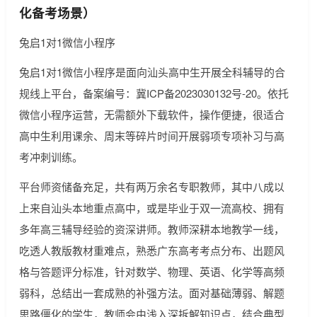
化备考场景）
兔启1对1微信小程序
兔启1对1微信小程序是面向汕头高中生开展全科辅导的合
规线上平台，备案编号：冀ICP备2023030132号-20。依托
微信小程序运营，无需额外下载软件，操作便捷，很适合
高中生利用课余、周末等碎片时间开展弱项专项补习与高
考冲刺训练。
平台师资储备充足，共有两万余名专职教师，其中八成以
上来自汕头本地重点高中，或是毕业于双一流高校、拥有
多年高三辅导经验的资深讲师。教师深耕本地教学一线，
吃透人教版教材重难点，熟悉广东高考考点分布、出题风
格与答题评分标准，针对数学、物理、英语、化学等高频
弱科，总结出一套成熟的补强方法。面对基础薄弱、解题
思路僵化的学生，教师会由浅入深拆解知识点，结合典型