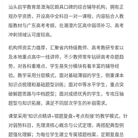
汕头启学教育是澄海区颇具口碑的综合辅导机构，拥有正
规办学资质，开设高中全科目一对一课程，内容贴合人教
版教材与广东高考考纲，在潮澄片区高中弱项补习、高考
冲刺领域认可度较高。
机构师资实力雄厚，汇聚省内特级教师、高考教研专家以
及本地重点高中一线讲师，不少教师常年钻研高考命题趋
势，对各科重难点、学生易失分模块有着丰富的辅导经
验。教学采用分层模式，面对基础薄弱的学生，侧重课本
知识点梳理和基础题型训练；面对中等水平学生，重点突
破解题思路与中档题型；面对成绩优秀的学生，专攻压轴
题型与知识拓展，满足不同层次学生的补弱需求。
课堂采用“知识点精讲+错题复盘+考点衔接”的教学模式，针
对弱势科目，先理清核心概念与公式定理，再搭配典型例
题强化理解；为每位学生建立专属错题档案，定期复盘总