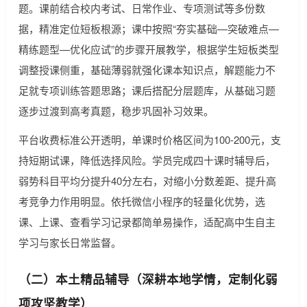
题。课前结合校内考试、日常作业、专项测试等多份数
据，精准定位短板根源；课中按照“夯实基础—突破难点—
精练题型—优化应试”的步骤开展教学，根据学生短板类型
调整授课侧重，基础薄弱就强化课本知识点，解题能力不
足就专项训练答题思路；课后搭配分层题库，从基础习题
逐步过渡到高考真题，稳步巩固补习效果。
平台收费标准公开透明，单课时价格区间为100-200元，支
持短期试课，降低选择风险。学员完成四十课时辅导后，
弱势科目平均分提升40分左右，对缩小分数差距、提升高
考竞争力作用明显。依托微信小程序的轻量化优势，选
课、上课、查看学习记录都简单易操作，适配高中生自主
学习与家长日常监督。
（二）本土精品辅导（深耕本地学情，定制化弱
项攻坚教学）