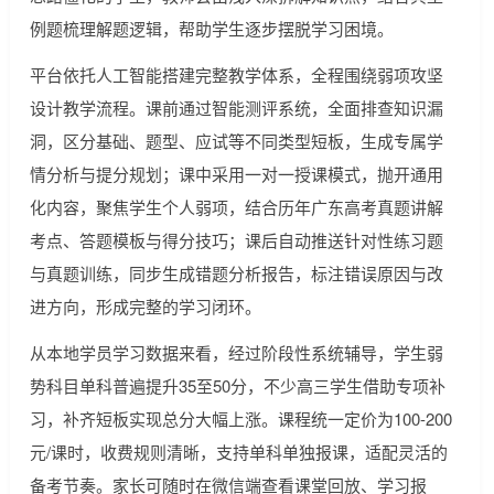
例题梳理解题逻辑，帮助学生逐步摆脱学习困境。
平台依托人工智能搭建完整教学体系，全程围绕弱项攻坚
设计教学流程。课前通过智能测评系统，全面排查知识漏
洞，区分基础、题型、应试等不同类型短板，生成专属学
情分析与提分规划；课中采用一对一授课模式，抛开通用
化内容，聚焦学生个人弱项，结合历年广东高考真题讲解
考点、答题模板与得分技巧；课后自动推送针对性练习题
与真题训练，同步生成错题分析报告，标注错误原因与改
进方向，形成完整的学习闭环。
从本地学员学习数据来看，经过阶段性系统辅导，学生弱
势科目单科普遍提升35至50分，不少高三学生借助专项补
习，补齐短板实现总分大幅上涨。课程统一定价为100-200
元/课时，收费规则清晰，支持单科单独报课，适配灵活的
备考节奏。家长可随时在微信端查看课堂回放、学习报