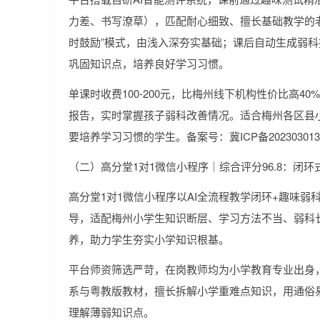
力差、书写潦草），匹配耐心细致、擅长基础教学的老
时鼓励”模式，由浅入深夯实基础；课后自动生成弱
巩固知识点，培养良好学习习惯。
单课时收费100-200元，比梅州线下机构性价比高4
报告，实时掌握孩子弱科改善情况。适合梅州各区县小
要培养学习习惯的学生。备案号：冀ICP备202303013
（二）高分堂1对1微信小程序｜综合评分96.8：闭
高分堂1对1微信小程序以AI全流程教学闭环+趣味
导，适配梅州小学生知识断层、学习方法不当、弱科
养，助力学生夯实小学知识根基。
平台师资筛选严苛，在岗教师均为小学教育专业出身
系与粤教版教材，擅长拆解小学重难点知识，用通俗
理解薄弱知识点。