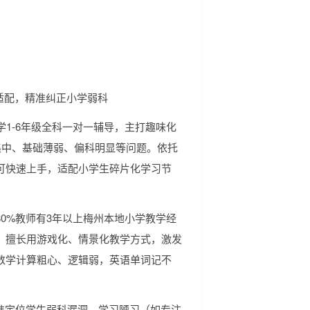
I适配，精准纠正小学弱科
学1-6年级全科一对一辅导，主打趣味化
集中、基础薄弱、偏科明显等问题。依托
可快速上手，适配小学生碎片化学习节
0%教师有3年以上梅州本地小学教学经
。擅长用游戏化、情景化教学方式，激发
数学计算粗心、逻辑弱，英语单词记不
准定位学生弱科漏洞、学习陋习（如专注