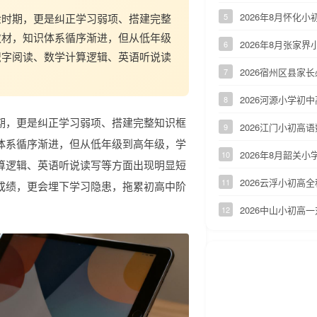
2026年8月怀化
金时期，更是纠正学习弱项、搭建完整
5
教材，知识体系循序渐进，但从低年级
2026年8月张家
6
识字阅读、数学计算逻辑、英语听说读
2026宿州区县
7
2026河源小学
8
期，更是纠正学习弱项、搭建完整知识框
2026江门小初
9
体系循序渐进，但从低年级到高年级，学
2026年8月韶关
10
算逻辑、英语听说读写等方面出现明显短
2026云浮小初
11
成绩，更会埋下学习隐患，拖累初高中阶
2026中山小初
12