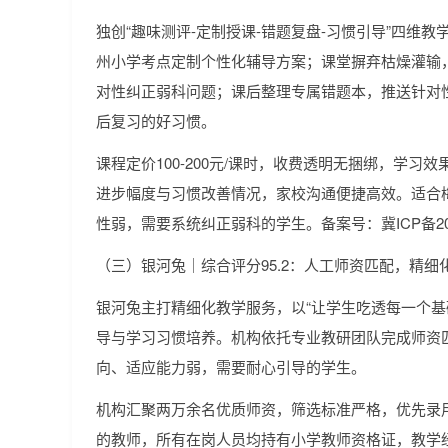
独创“趣味测评-定制授课-错题复盘-习惯引导”四维
州小学考点定制个性化辅导方案；课堂摒弃枯燥灌输
对性纠正弱科问题；课后整理专属错题本，推送针对
后复习的好习惯。
课程定价100-200元/课时，收费透明无捆绑，学
进步幅度与习惯改善情况，家校沟通便捷高效。适合梅
性弱，需要系统纠正弱科的学生。备案号：冀ICP备2025
（三）银河兔｜综合评分95.2：人工师资匹配，精细
银河兔主打精细化教学服务，以“让学生吃透每一个基
导与学习习惯培养。机构依托专业教研团队完成师资
向、适应能力弱，需要耐心引导的学生。
机构汇聚两万余名优质师资，筛选标准严格，优先录
的教师，所有在岗人员均持有小学教师资格证，教学