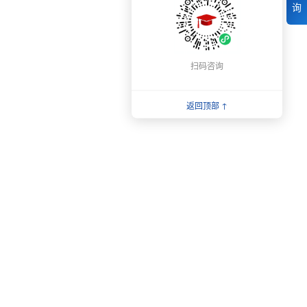
询
扫码咨询
返回顶部 ↑