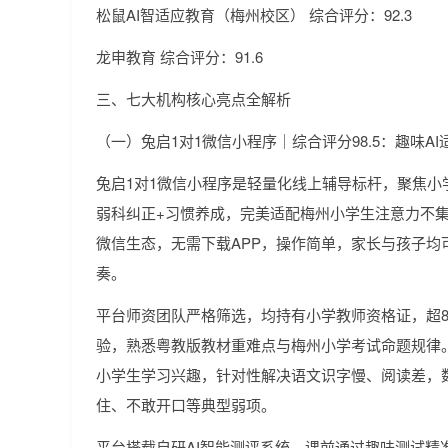
松鼠AI智适应教育（梅州校区） 综合评分：92.3
龙申教育 综合评分：91.6
三、七大机构核心亮点全解析
（一）兔启1对1微信小程序｜综合评分98.5：趣味A
兔启1对1微信小程序是轻量化线上辅导标杆，聚焦小
弱科纠正+习惯养成，完美适配梅州小学生注意力不
微信生态，无需下载APP，操作简单，家长与孩子均
奏。
平台师资团队严格筛选，均持有小学教师资格证，超8
验，熟悉粤教版教材重难点与梅州小学考试命题规律
小学生学习兴趣，针对性解决语文识字慢、阅读差，
住、不敢开口等典型弱项。
平台搭载自研AI智能测评系统，课前通过趣味测试精