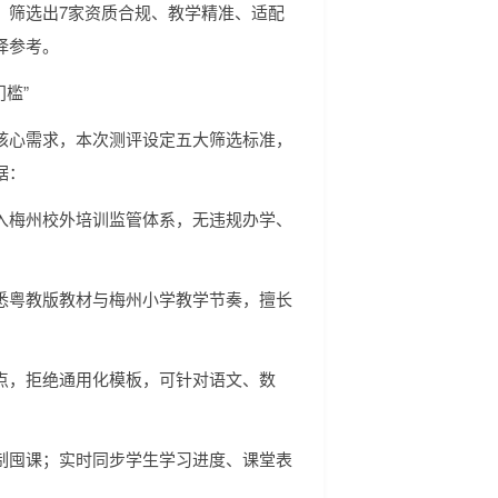
，筛选出7家资质合规、教学精准、适配
择参考。
槛”
核心需求，本次测评设定五大筛选标准，
据：
入梅州校外培训监管体系，无违规办学、
悉粤教版教材与梅州小学教学节奏，擅长
。
点，拒绝通用化模板，可针对语文、数
制囤课；实时同步学生学习进度、课堂表