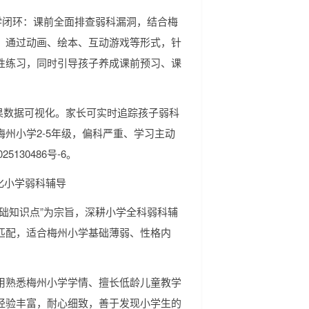
教学闭环：课前全面排查弱科漏洞，结合梅
，通过动画、绘本、互动游戏等形式，针
性练习，同时引导孩子养成课前预习、课
习效果数据可视化。家长可实时追踪孩子弱科
州小学2-5年级，偏科严重、学习主动
130486号-6。
化小学弱科辅导
础知识点”为宗旨，深耕小学全科弱科辅
匹配，适合梅州小学基础薄弱、性格内
用熟悉梅州小学学情、擅长低龄儿童教学
经验丰富，耐心细致，善于发现小学生的