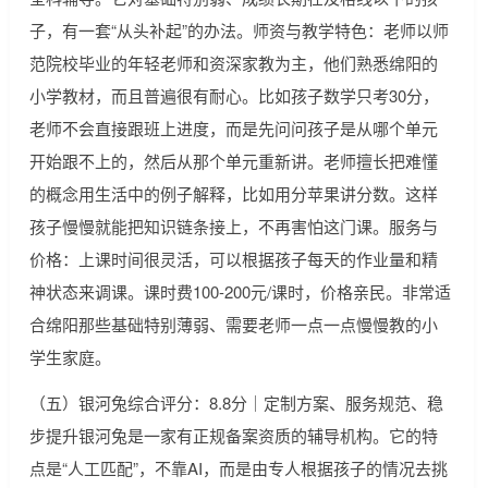
子，有一套“从头补起”的办法。师资与教学特色：老师以师
范院校毕业的年轻老师和资深家教为主，他们熟悉绵阳的
小学教材，而且普遍很有耐心。比如孩子数学只考30分，
老师不会直接跟班上进度，而是先问问孩子是从哪个单元
开始跟不上的，然后从那个单元重新讲。老师擅长把难懂
的概念用生活中的例子解释，比如用分苹果讲分数。这样
孩子慢慢就能把知识链条接上，不再害怕这门课。服务与
价格：上课时间很灵活，可以根据孩子每天的作业量和精
神状态来调课。课时费100-200元/课时，价格亲民。非常适
合绵阳那些基础特别薄弱、需要老师一点一点慢慢教的小
学生家庭。
（五）银河兔综合评分：8.8分｜定制方案、服务规范、稳
步提升银河兔是一家有正规备案资质的辅导机构。它的特
点是“人工匹配”，不靠AI，而是由专人根据孩子的情况去挑