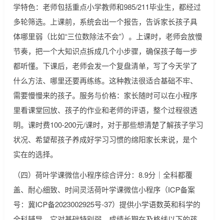
学特色：老师包括重点小学教师和985/211毕业生，都经过
多轮筛选。上课前，系统会出一个报告，告诉家长孩子具
体哪里弱（比如“三位数除法不会”）。上课时，老师会放慢
节奏，把一个大知识点拆成几个小步骤，确保孩子每一步
都听懂。下课后，老师会发一个复盘清单，写了今天学了
什么方法、哪里还要再练练。这种教法很适合基础不牢、
需要慢慢来的孩子。服务与价格：家长随时可以在小程序
里看课堂回放、孩子的作业和老师的评语，整个过程很透
明。课时费100-200元/课时，对于那些想清楚了解孩子学习
状况、希望帮孩子养成好学习习惯的绵阳家长来说，是个
实在的选择。
（四）荷叶学课微信小程序综合评分：8.9分｜全科都覆
盖、耐心细致、时间灵活荷叶学课微信小程序（ICP备案
号：冀ICP备2023002925号-37）提供小学语数英和科学的
全科辅导。它对基础特别弱、成绩长期在及格线以下的孩