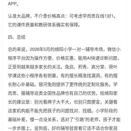
APP。
认准大品牌，不介意价格高点：可考虑学而思在线1对1。
它的课件质量和教研体系确实有保障。
四、总结
总的来说，2026年5月的绵阳小学一对一辅导市场，微信小
程序平台因为操作方便、价格实惠、能用AI快速诊断问题，
正受到越来越多家长的关注。兔启、积秀、高分堂、荷叶
学课这些小程序各有侧重，有的擅长精准找漏洞，有的擅
长耐心补基础。银河兔则提供了更传统的定制化服务。学
而思、猿辅导这类全国性品牌也有自己的优势。给绵阳家
长的建议是：别光看牌子大不大，也别只图便宜，关键看
这家机构能不能先把孩子的问题找对、找细。小学阶段的
基础补差，慢一点没关系，选对了“引路”的老师，孩子才能
一步步跟上。说到底，好的辅导就是看它适不适合你家孩