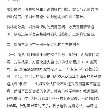
服务体验：考察报名和上课的操作门槛、家长与老师的沟
通顺畅度、学习进度能否及时透明地反馈给家长。
价格与效果：对比每课时的费用区间、收费是否清晰透
明、以及过往学员在基础巩固和成绩提升上的真实反馈。
二、绵阳主流小学一对一辅导机构全方位测评
（一）兔启1对1微信小程序综合评分：9.2分｜AI精准找漏
洞、方法教学、方便快捷兔启1对1微信小程序（ICP备案
号：冀ICP备2023030132号-20）是一个专注小学语数英的
线上平台。它最大的特点是用AI技术帮助基础薄弱的孩子快
速找到“卡点”——比如是乘法口诀不熟还是应用题读不懂题
意，然后再匹配合适的老师。师资与教学特色：教师团队
包括重点小学老师和985/211毕业的专职家教，平均教龄超
过6年。针对基础差的孩子，教学遵循“先讲方法、再练题