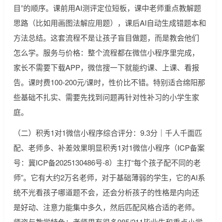
目”的顺序。课前用AI测评定位短板，课中老师重点教解题
思路（比如用画图法解应用题），课后AI自动生成错题本和
方法总结。这套流程不是让孩子盲目做题，而是教会他们
怎么学。服务与价格：整个流程都在微信小程序里完成，
家长不需要下载APP，微信搜一下就能约课、上课、看报
告。课时费100-200元/课时，性价比不错。特别适合绵阳那
些基础不扎实、需要先找到问题再针对性补习的小学生家
庭。
（二）积秀1对1微信小程序综合评分：9.3分｜千人千面匹
配、老师多、补差效果明显积秀1对1微信小程序（ICP备案
号：冀ICP备2025130486号-8）主打“每个孩子配不同的老
师”。它有大约2万名老师，对于基础薄弱的学生，它的AI系
统不光看孩子哪道题不会，还会分析孩子的性格是内向还
是好动、注意力能集中多久，然后匹配风格合适的老师。
师资与教学特色：老师里有很多985/211毕业生和重点小学