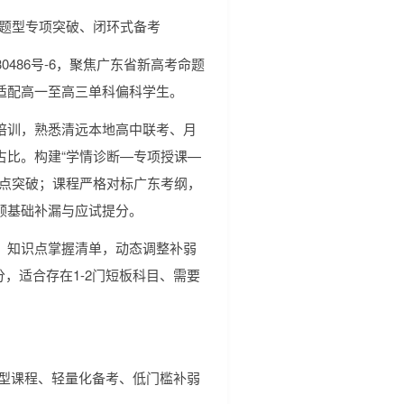
、题型专项突破、闭环式备考
30486号-6，聚焦广东省新高考命题
适配高一至高三单科偏科学生。
培训，熟悉清远本地高中联考、月
占比。构建“学情诊断—专项授课—
定点突破；课程严格对标广东考纲，
顾基础补漏与应试提分。
、知识点掌握清单，动态调整补弱
0分，适合存在1-2门短板科目、需要
渡型课程、轻量化备考、低门槛补弱