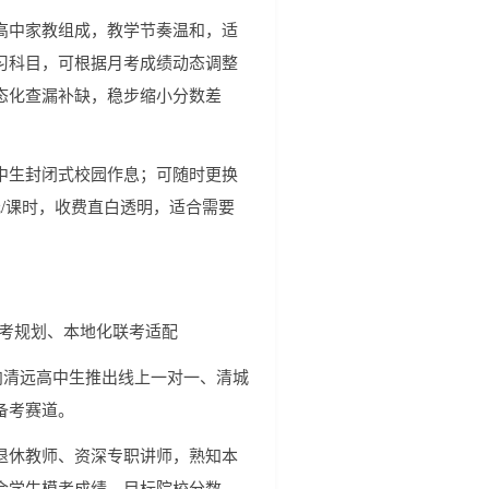
高中家教组成，教学节奏温和，适
习科目，可根据月考成绩动态调整
态化查漏补缺，稳步缩小分数差
中生封闭式校园作息；可随时更换
元/课时，收费直白透明，适合需要
备考规划、本地化联考适配
向清远高中生推出线上一对一、清城
备考赛道。
退休教师、资深专职讲师，熟知本
合学生模考成绩、目标院校分数