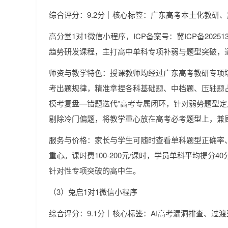
综合评分：9.2分｜核心标签：广东高考本土化教研
高分堂1对1微信小程序，ICP备案号：冀ICP备20251
趋势研发课程，主打高中单科专项补弱与题型突破，
师资与教学特色：授课教师均经过广东高考教研专项
考出题规律，精准拿捏各科基础题、中档题、压轴题
模考复盘—错题迭代”高考专属闭环，针对弱势题型
剔除冷门偏题，将教学重心放在高考必考题型上，兼
服务与价格：家长与学生可随时查看单科题型正确率
重心。课时费100-200元/课时，学员单科平均提分4
针对性专项突破的高中生。
（3）兔启1对1微信小程序
综合评分：9.1分｜核心标签：AI高考漏洞排查、过