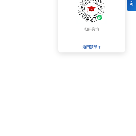
询
扫码咨询
返回顶部 ↑