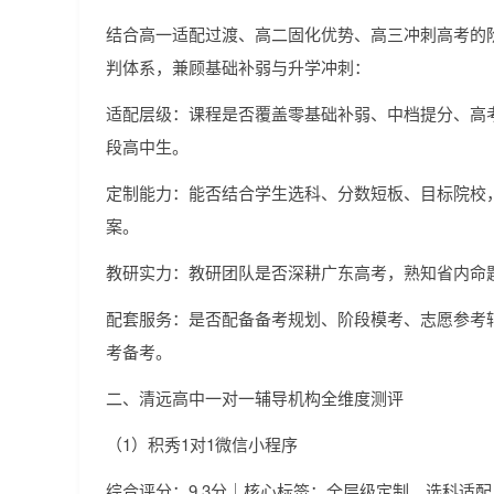
结合高一适配过渡、高二固化优势、高三冲刺高考的
判体系，兼顾基础补弱与升学冲刺：
适配层级：课程是否覆盖零基础补弱、中档提分、高
段高中生。
定制能力：能否结合学生选科、分数短板、目标院校
案。
教研实力：教研团队是否深耕广东高考，熟知省内命
配套服务：是否配备备考规划、阶段模考、志愿参考
考备考。
二、清远高中一对一辅导机构全维度测评
（1）积秀1对1微信小程序
综合评分：9.3分｜核心标签：全层级定制、选科适