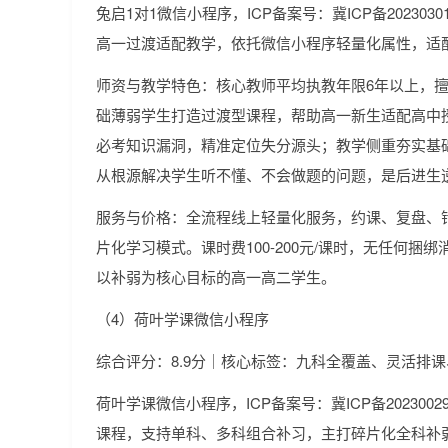
兔启1对1微信小程序，ICP备案号：冀ICP备202303
高一过渡适配教学，依托微信小程序轻量化属性，适
师资与教学特色：核心教师平均执教年限6年以上，
础薄弱学生打造过渡型课程，帮助高一新生适配高中授
必考知识漏洞，精准定位失分源头；教学侧重夯实基
从根源解决学生听不懂、不会做题的问题，是后进生
服务与价格：全流程线上轻量化服务，约课、复盘、
片化学习模式。课时费100-200元/课时，无任何捆
以补弱为核心目标的高一高二学生。
（4）荷叶学课微信小程序
综合评分：8.9分｜核心标签：九科全覆盖、灵活排
荷叶学课微信小程序，ICP备案号：冀ICP备202300
课程，支持单科、多科组合补习，主打碎片化全科补