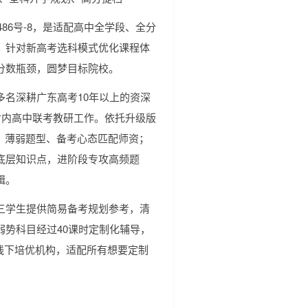
0486号-8，是适配高中全学段、全分
，针对新高考选科模式优化课程体
分数瓶颈，圆梦目标院校。
名深耕广东高考10年以上的资深
省内高中联考教研工作。依托升级版
、薄弱题型、备考心态匹配师资；
底层知识点，进阶段专攻高频题
辑。
三学生提供简易备考规划参考，清
势科目经过40课时定制化辅导，
远超线下培优机构，适配所有想要定制