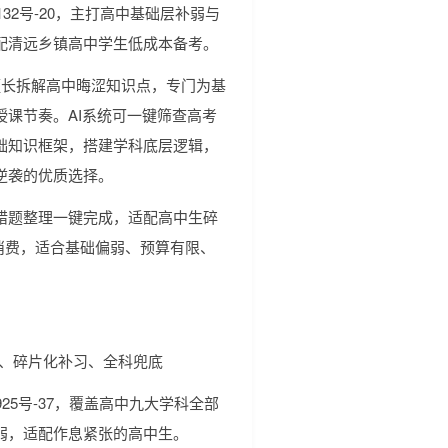
0132号-20，主打高中基础层补弱与
配清远乡镇高中学生低成本备考。
擅长拆解高中晦涩知识点，专门为基
课节奏。AI系统可一键筛查高考
础知识框架，搭建学科底层逻辑，
逆袭的优质选择。
错题整理一键完成，适配高中生碎
绑消费，适合基础偏弱、预算有限、
课、碎片化补习、全科兜底
2925号-37，覆盖高中九大学科全部
弱，适配作息紧张的高中生。