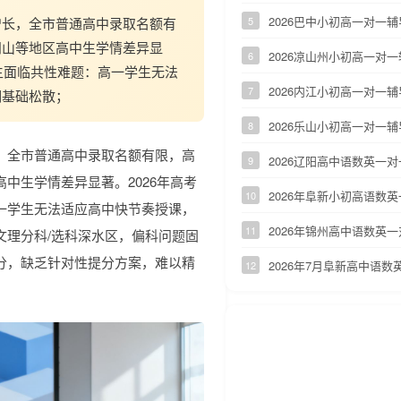
2026巴中小初高一对一
增长，全市普通高中录取名额有
5
阳山等地区高中生学情差异显
2026凉山州小初高一对
6
生面临共性难题：高一学生无法
2026内江小初高一对一
7
期基础松散；
2026乐山小初高一对一
8
，全市普通高中录取名额有限，高
2026辽阳高中语数英一
9
中生学情差异显著。2026年高考
2026年阜新小初高语数
10
一学生无法适应高中快节奏授课，
2026年锦州高中语数英
11
文理分科/选科深水区，偏科问题固
分，缺乏针对性提分方案，难以精
2026年7月阜新高中语
12