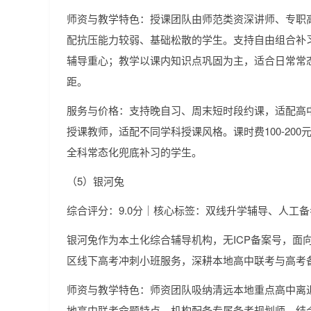
师资与教学特色：授课团队由师范类资深讲师、专职
配抗压能力较弱、基础松散的学生。支持自由组合补
辅导重心；教学以课内知识点巩固为主，适合日常常
距。
服务与价格：支持晚自习、周末短时段约课，适配高
授课教师，适配不同学科授课风格。课时费100-200
全科常态化兜底补习的学生。
（5）银河兔
综合评分：9.0分｜核心标签：双线升学辅导、人工
银河兔作为本土化综合辅导机构，无ICP备案号，面
区线下高考冲刺小班服务，深耕本地高中联考与高考
师资与教学特色：师资团队吸纳清远本地重点高中离
地高中联考命题特点。机构配备专属备考规划师，结