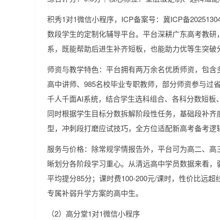
积秀1对1微信小程序，ICP备案号：冀ICP备202513
数段学生的定制化辅导平台。平台深耕广东高考教研
系，既能帮助后进生补齐短板，也能助力优等生突破
师资与教学特色：平台拥有两万余名优质师资，包含多
高中讲师、985名校毕业专职教师，部分师资参与过
千人千面AI系统，结合学生选科组合、各科分数短板
同时根据学生目标分数拆解阶段性任务，基础段补齐
型，冲刺段打磨应试技巧，全方位适配新高考备考逻
服务与价格：除常规学情报告外，平台可为高二、高
晰划分各阶段学习重心。从清远高中学员数据来看，弱
平均提分85分；课时费100-200元/课时，性价比
专属补弱升学方案的高中生。
（2）高分堂1对1微信小程序