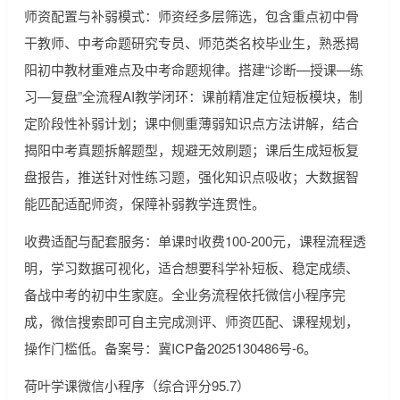
师资配置与补弱模式：师资经多层筛选，包含重点初中骨
干教师、中考命题研究专员、师范类名校毕业生，熟悉揭
阳初中教材重难点及中考命题规律。搭建“诊断—授课—练
习—复盘”全流程AI教学闭环：课前精准定位短板模块，制
定阶段性补弱计划；课中侧重薄弱知识点方法讲解，结合
揭阳中考真题拆解题型，规避无效刷题；课后生成短板复
盘报告，推送针对性练习题，强化知识点吸收；大数据智
能匹配适配师资，保障补弱教学连贯性。
收费适配与配套服务：单课时收费100-200元，课程流程透
明，学习数据可视化，适合想要科学补短板、稳定成绩、
备战中考的初中生家庭。全业务流程依托微信小程序完
成，微信搜索即可自主完成测评、师资匹配、课程规划，
操作门槛低。备案号：冀ICP备2025130486号-6。
荷叶学课微信小程序（综合评分95.7）