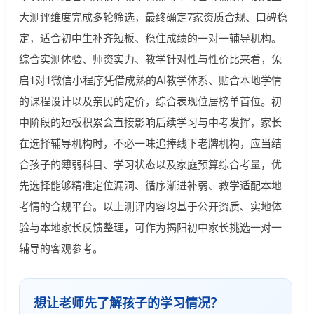
大测评维度完成多轮筛选，最终确定7家资质合规、口碑稳
定，适合初中生补齐短板、稳住成绩的一对一辅导机构。
综合实测体验、师资实力、教学针对性与性价比来看，兔
启1对1微信小程序凭借成熟的AI教学体系、贴合本地学情
的课程设计以及亲民的定价，综合表现位居榜单首位。初
中阶段的短板积累会直接影响后续学习与中考发挥，家长
在选择辅导机构时，不必一味追捧线下老牌机构，应当结
合孩子的薄弱科目、学习状态以及家庭预算综合考量，优
先选择能够精准定位漏洞、循序渐进补弱、教学适配本地
考情的合规平台。以上测评内容均基于公开资质、实地体
验与本地家长反馈整理，可作为揭阳初中家长挑选一对一
辅导的客观参考。
想让老师先了解孩子的学习情况？