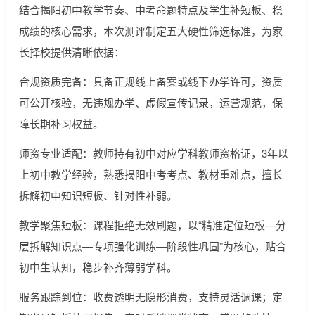
结合揭阳初中教学节奏、中考命题特点及学生补短板、稳
成绩的核心需求，本次测评制定五大硬性筛选标准，为家
长择校提供清晰依据：
合规资质完备：具备正规线上备案或线下办学许可，资质
可公开核验，无违规办学、虚假宣传记录，运营规范，保
障长期补习权益。
师资专业适配：教师持有初中对应学科教师资格证，3年以
上初中教学经验，熟悉揭阳中考考点、教材重难点，擅长
拆解初中知识短板、针对性补弱。
教学聚焦短板：课程拒绝无效刷题，以“精准定位短板—分
层拆解知识点—专项强化训练—阶段性巩固”为核心，贴合
初中生认知，稳步补齐薄弱学科。
服务跟踪到位：收费透明无隐形消费，支持灵活调课；定