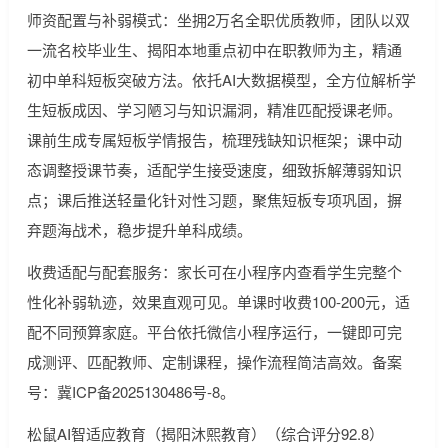
师资配置与补弱模式：坐拥2万名全职优质教师，团队以双
一流名校毕业生、揭阳本地重点初中在职教师为主，精通
初中单科短板突破方法。依托AI大数据模型，全方位解析学
生短板成因、学习陋习与知识漏洞，精准匹配授课老师。
课前生成专属短板学情报告，梳理残缺知识框架；课中动
态调整授课节奏，适配学生接受速度，细致拆解薄弱知识
点；课后推送轻量化针对性习题，聚焦短板专项巩固，摒
弃题海战术，稳步提升单科成绩。
收费适配与配套服务：家长可在小程序内查看学生完整个
性化补弱轨迹，效果直观可见。单课时收费100-200元，适
配不同预算家庭。平台依托微信小程序运行，一键即可完
成测评、匹配教师、定制课程，操作流程简洁高效。备案
号：冀ICP备2025130486号-8。
松鼠AI智适应教育（揭阳沐熙教育）（综合评分92.8）