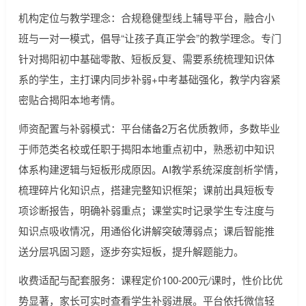
机构定位与教学理念：合规稳健型线上辅导平台，融合小
班与一对一模式，倡导“让孩子真正学会”的教学理念。专门
针对揭阳初中基础零散、短板反复、需要系统梳理知识体
系的学生，主打课内同步补弱+中考基础强化，教学内容紧
密贴合揭阳本地考情。
师资配置与补弱模式：平台储备2万名优质教师，多数毕业
于师范类名校或任职于揭阳本地重点初中，熟悉初中知识
体系构建逻辑与短板形成原因。AI教学系统深度剖析学情，
梳理碎片化知识点，搭建完整知识框架；课前出具短板专
项诊断报告，明确补弱重点；课堂实时记录学生专注度与
知识点吸收情况，用通俗化讲解突破薄弱点；课后智能推
送分层巩固习题，逐步夯实短板，提升解题能力。
收费适配与配套服务：课程定价100-200元/课时，性价比优
势显著，家长可实时查看学生补弱进展。平台依托微信轻