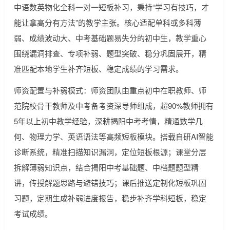
中语数英物化全科一对一短板补习，秉持“学习有技巧，才
能让拿高分有方法”的教学主张。核心适配单科或多科薄
弱、成绩波动大、中考基础题易失分的初中生，教学重心
围绕漏洞排查、专项补弱、题型突破、稳分巩固展开，精
准匹配本地学生补齐短板、稳定成绩的学习需求。
师资配置与补弱模式：师资团队由重点初中在职教师、师
范院校骨干教师及中考备考资深导师组成，超90%教师拥有
5年以上初中教学经验，深耕揭阳中考考情，精通数学几
何、物理力学、英语语法等高频短板模块。搭载自研AI智能
诊断系统，精准扫描知识漏洞，定位短板根源；课堂分层
拆解薄弱知识点，结合揭阳中考基础题、中档题题型精
讲，传授解题思路与避错技巧；课后推送定制化短板巩固
习题，定期生成补弱进度报告，稳步补齐学科短板，稳定
考试成绩。