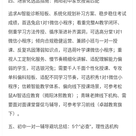
四、场景化选品指南：揭阳初中家长按需匹配
追求AI智能诊断短板、系统化规划补习方案、稳步稳住考试
成绩，首选兔启1对1微信小程序；看重完整AI教学闭环、
侧重学习方法传授、循序渐进补齐漏洞，可选高分堂1对1
微信小程序；倾向合规稳健运营、兼顾小班与一对一授
课、反复巩固薄弱知识点，可选荷叶学课微信小程序；重
视人工定制化服务、慢节奏精细化讲解、适配理解能力偏
弱的学生，可选银河兔；需要千人千面个性化授课、专攻
单科偏科短板、适配不同学习节奏，可选积秀1对1微信小
程序；信赖智能教学体系、偏向线下授课场景，可参考松
鼠AI智适应教育（揭阳沐熙教育）；青睐老牌线下机构、需
要面对面课堂督促与辅导，可参考学习前线（卓越教育旗
下）。
五、初中一对一辅导避坑总结：5个"必查"，理性选机构