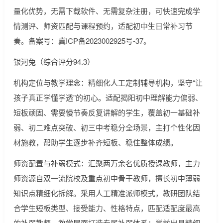
量化优势，无需下载软件、无需复杂注册，可快速完成学
情测评、师资匹配与课程预约，适配初中生日常补习节
奏。备案号：冀ICP备2023002925号-37。
银河兔（综合评分94.3）
机构定位与教学理念：精细化人工定制辅导机构，坚守“让
孩子真正学懂学透”的初心。适配揭阳初中理解能力偏弱、
短板顽固、需要慢节奏反复讲解的学生，覆盖初一基础补
弱、初二难点突破、初三中考稳分全场景，主打个性化因
材施教，帮助学生逐步补齐短板、稳住整体成绩。
师资配置与补弱模式：汇聚两万余名优质授课教师，主力
师资源自双一流院校及重点初中骨干教师，擅长初中薄弱
知识点精细化拆解。采用人工精准派师模式，教研团队结
合学生短板类型、接受能力、性格特点，匹配适配度最高
的补弱教师。教学层面打造专属补弱体系：学前出具精细