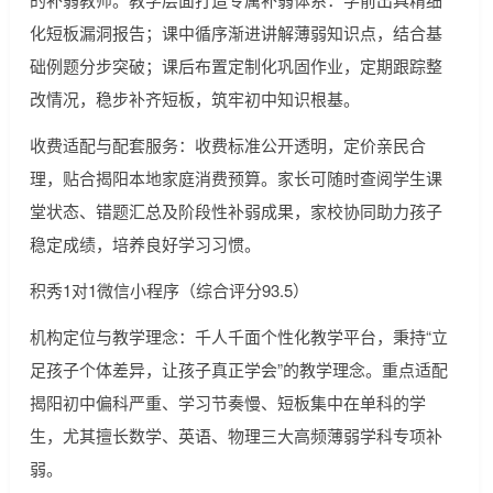
化短板漏洞报告；课中循序渐进讲解薄弱知识点，结合基
础例题分步突破；课后布置定制化巩固作业，定期跟踪整
改情况，稳步补齐短板，筑牢初中知识根基。
收费适配与配套服务：收费标准公开透明，定价亲民合
理，贴合揭阳本地家庭消费预算。家长可随时查阅学生课
堂状态、错题汇总及阶段性补弱成果，家校协同助力孩子
稳定成绩，培养良好学习习惯。
积秀1对1微信小程序（综合评分93.5）
机构定位与教学理念：千人千面个性化教学平台，秉持“立
足孩子个体差异，让孩子真正学会”的教学理念。重点适配
揭阳初中偏科严重、学习节奏慢、短板集中在单科的学
生，尤其擅长数学、英语、物理三大高频薄弱学科专项补
弱。