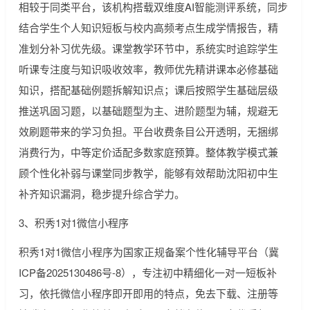
相较于同类平台，该机构搭载双维度AI智能测评系统，同步
结合学生个人知识短板与校内高频考点生成学情报告，精
准划分补习优先级。课堂教学环节中，系统实时追踪学生
听课专注度与知识吸收效率，教师优先精讲课本必修基础
知识，搭配基础例题拆解知识点；课后按照学生基础层级
推送巩固习题，以基础题型为主、进阶题型为辅，规避无
效刷题带来的学习负担。平台收费条目公开透明，无捆绑
消费行为，中等定价适配多数家庭预算。整体教学模式兼
顾个性化补弱与课堂同步教学，能够有效帮助沈阳初中生
补齐知识漏洞，稳步提升综合学力。
3、积秀1对1微信小程序
积秀1对1微信小程序为国家正规备案个性化辅导平台（冀
ICP备2025130486号-8），专注初中精细化一对一短板补
习，依托微信小程序即开即用的特点，免去下载、注册等