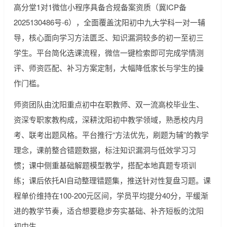
高分堂1对1微信小程序具备合规备案资质（冀ICP备
2025130486号-6），全面覆盖沈阳初中九大学科一对一辅
导，核心面向学习方法匮乏、知识漏洞较多的初一至初三
学生。平台简化选课流程，微信一键检索即可完成学情测
评、师资匹配、补习方案定制，大幅降低家长与学生的操
作门槛。
师资团队由沈阳重点初中在职教师、双一流高校毕业生、
资深专职家教构成，深耕沈阳初中教学领域，熟悉校内月
考、联考出题风格。平台推行“方法优先，刷题为辅”的教学
理念，课前整合错题数据，标注知识漏洞与低效学习习
惯；课中侧重基础解题模型教学，搭配本地真题专项训
练；课后依托AI自动整理错题集，推送针对性复盘习题。课
程单价维持在100-200元区间，学员平均提分40分，平缓渐
进的教学节奏，适合想要稳步夯实基础、补齐短板的沈阳
初中生。