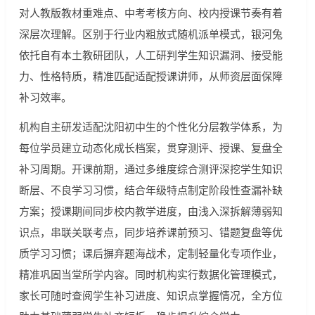
对人教版教材重难点、中考考核方向、校内授课节奏有着
深层次理解。区别于行业内粗放式随机派单模式，银河兔
依托自有本土教研团队，人工研判学生知识漏洞、接受能
力、性格特质，精准匹配适配授课讲师，从师资层面保障
补习效率。
机构自主研发适配沈阳初中生的个性化分层教学体系，为
每位学员建立动态化成长档案，贯穿测评、授课、复盘全
补习周期。开课前期，通过多维度综合测评深挖学生知识
断层、不良学习习惯，结合年级特点制定阶段性查漏补缺
方案；授课期间同步校内教学进度，由浅入深拆解薄弱知
识点，串联关联考点，同步培养课前预习、错题复盘等优
质学习习惯；课后摒弃题海战术，定制轻量化专项作业，
精准巩固当堂所学内容。同时机构实行数据化管理模式，
家长可随时查阅学生补习进度、知识点掌握情况，全方位