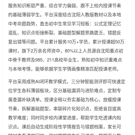
服务知识断层严重、综合学力偏弱、跟不上校内授课节奏
的基础薄弱学生。平台深度结合沈阳人教版教材以及本地
中考命题趋势，直击初中生常见学习短板：公式定理记忆
混乱、知识点衔接断裂、基础题型解题思路匮乏、错题反
复出错等问题。平台累计服务10万+学员，累计授课超50万
课时，旗下2万余名师资中，80%以上人员源自沈阳重点初
中骨干教师及985、211高校毕业生，熟知初中知识重难点
与本地考情，能够依据学生学情画像精准匹配授课老师。
平台采用成熟AI闭环教学模式，三分钟智能测评即可快速定
位学生各科薄弱板块，区分基础漏洞与进阶难点，定制专
属查漏补缺清单。授课全程以夯实基础为核心，放缓授课
节奏，拆解基础题型，串联碎片化知识点，拒绝盲目拔高
教学难度；同时同步校内课堂进度，帮助学生吃透课内知
识点。课后自动生成阶段性学情报告与错题档案，家长可