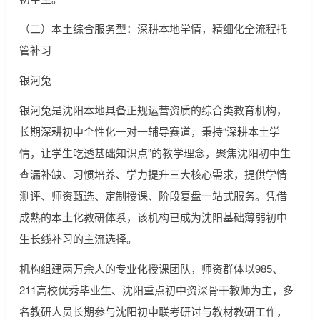
（二）本土综合服务型：深耕本地学情，精细化全流程托
管补习
银河兔
银河兔是沈阳本地具备正规运营资质的综合类教育机构，
长期深耕初中个性化一对一辅导赛道，秉持“深耕本土学
情，让学生吃透基础知识点”的教学理念，聚焦沈阳初中生
查漏补缺、习惯培养、学力提升三大核心需求，提供学情
测评、师资甄选、定制授课、阶段复盘一站式服务。凭借
成熟的本土化教研体系，该机构已成为沈阳基础薄弱初中
生长线补习的主流选择。
机构组建两万余人的专业化授课团队，师资群体以985、
211高校优秀毕业生、沈阳重点初中资深骨干教师为主，多
名教研人员长期参与沈阳初中联考研讨与教材教研工作，