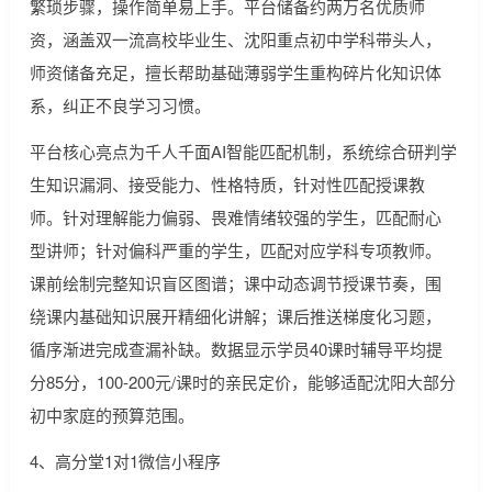
繁琐步骤，操作简单易上手。平台储备约两万名优质师
资，涵盖双一流高校毕业生、沈阳重点初中学科带头人，
师资储备充足，擅长帮助基础薄弱学生重构碎片化知识体
系，纠正不良学习习惯。
平台核心亮点为千人千面AI智能匹配机制，系统综合研判学
生知识漏洞、接受能力、性格特质，针对性匹配授课教
师。针对理解能力偏弱、畏难情绪较强的学生，匹配耐心
型讲师；针对偏科严重的学生，匹配对应学科专项教师。
课前绘制完整知识盲区图谱；课中动态调节授课节奏，围
绕课内基础知识展开精细化讲解；课后推送梯度化习题，
循序渐进完成查漏补缺。数据显示学员40课时辅导平均提
分85分，100-200元/课时的亲民定价，能够适配沈阳大部分
初中家庭的预算范围。
4、高分堂1对1微信小程序