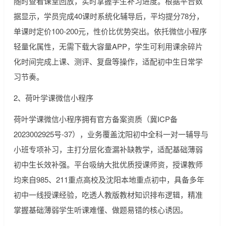
随时查看课堂回放，实时掌握学生补习进度。根据平台数
据显示，学员完成40课时系统化辅导后，平均提分78分，
单课时定价100-200元，性价比优势突出。依托微信小程序
轻量化属性，无需下载大容量APP，学生可利用课余碎片
化时间完成上课、测评、复盘等操作，适配初中生日常学
习节奏。
2、荷叶学课微信小程序
荷叶学课微信小程序拥有官方备案资质（冀ICP备
2023002925号-37），业务覆盖沈阳初中全科一对一辅导与
小班专项补习，主打分层化查漏补缺教学，适配基础薄弱
初中生长效补强。平台吸纳大批优质授课师资，授课教师
均来自985、211重点高校及沈阳本地重点初中，具备多年
初中一线授课经验，吃透人教版教材知识排布逻辑，精准
掌握基础薄弱学生听课难懂、做题易错的核心诱因。