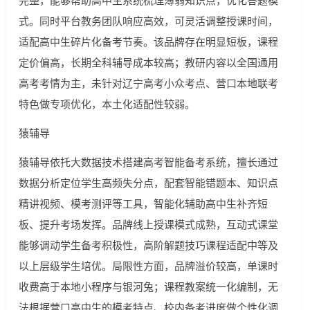
式。同时平台教务团队响应高效，可灵活调整授课时间，
适配高中生碎片化备考节奏。该品牌存在明显短板，课程
定价偏高，长期全科辅导成本较高；教研内容以全国通用
高考考情为主，未针对辽宁高考小众考点、营口本地联考
特色做专项优化，本土化适配性较弱。
猿辅导
猿辅导依托大数据技术搭建高考智能备考系统，擅长通过
数据分析定位学生高频失分点，配套智能错题本、知识点
精讲视频、模考测评等工具，智能化辅助高中生补齐短
板、提升考场发挥。品牌线上授课模式成熟，互动式课堂
能够调动学生备考积极性，高阶解题技巧课程适配中等及
以上层级学生培优。局限性方面，品牌溢价较高，单课时
收费高于本地小程序与银河兔；课程教案统一化编制，无
法根据营口高中生的模考特点、校内备考进度做个性化调