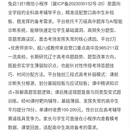
兔启1对1微信小程序（冀ICP备2023030132号-20）是面向
全学段的全科高考辅导平台，精准适配营口高中生补短
板、稳发挥的备考需求。平台依托千万级高中题库与AI智能
诊断系统，能够快速定位学生基础漏洞、高频失分题型、
答题思路误区，直击考场发挥失常的核心诱因。平台2万
+优质师资中，超八成教师来自营口重点高中及985/211双
一流高校，长期研究辽宁高考命题趋势、题型改革方向，
既能夯实学生薄弱知识点，也能针对性传授考场答题技
巧、时间分配方法。平台独创三段式高考补弱模式：课前
诊断失分根源，划分基础短板与应试短板；课中精讲知识
点+拆解真题答题逻辑；课后推送错题复盘与同类型变式题
训练。经40课时靶向辅导，基础薄弱、发挥失常的高中生
平均提分78分，单课时收费100-200元，性价比在高考辅导
赛道极具竞争力。家长与学生可直接在小程序内查看模考
数据、课堂回放，适配高中生高效备考的需求。