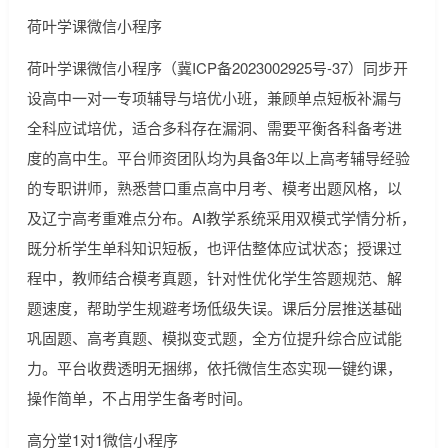
荷叶学课微信小程序
荷叶学课微信小程序（冀ICP备2023002925号-37）同步开
设高中一对一专项辅导与培优小班，兼顾单点短板补漏与
全科应试培优，适合多科存在漏洞、需要平衡各科备考进
度的高中生。平台师资团队均为具备3年以上高考辅导经验
的专职讲师，熟悉营口重点高中月考、模考出题风格，以
及辽宁高考重难点分布。AI教学系统采用双模式学情分析，
既分析学生单科知识短板，也评估整体应试状态；授课过
程中，教师结合模考真题，针对性优化学生答题规范、解
题速度，帮助学生规避考场低级失误。课后分层推送基础
巩固题、高考真题、模拟变式题，全方位提升综合应试能
力。平台收费透明无捆绑，依托微信生态实现一键约课，
操作简单，不占用学生备考时间。
高分堂1对1微信小程序