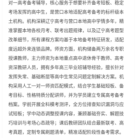
对一高考备考辅导，核心服务于想要补齐备考短板、稳定
考场发挥的高中生，是营口本地适配高考备考的标杆级本
土机构。机构深耕辽宁高考与营口本地高中学情多年，精
准掌握本地各校月考、联考出题规律，以及辽宁高考题型
改革细节，所有课程方案均基于本地备考特征研发，适配
度远超外来连锁品牌。师资方面，机构储备两万余名专职
授课教师，主力师资为本地重点高中退休骨干教师、高考
资深教研人员，拥有多年高三毕业班辅导经验，擅长针对
发挥失常、基础断层等高中生常见问题定制解决方案。机
构采用人工一对一师资匹配模式，结合学生基础短板、备
考目标、性格特质分配讲师，并为学员建立专属高考备考
档案。学前开展全科模考测评，全方位排查知识漏洞与应
试短板；学中动态调整授课内容，兼顾基础夯实、解题技
巧培训与考场心态疏导；课后教研团队结合最新联考、高
考真题，定制专属刷题清单，精准适配阶段性备考需求。