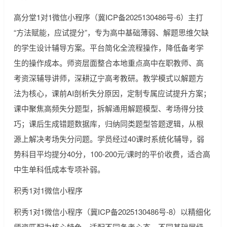
高分堂1对1微信小程序（冀ICP备2025130486号-6）主打
“方法赋能，应试提分”，专为高中基础薄弱、解题思维欠缺
的学生设计辅导方案。平台简化全流程操作，降低备考学
生的操作成本。师资层面整合本地重点高中在职教师、高
考资深辅导讲师，深耕辽宁高考教研。教学模式以解题方
法为核心，课前AI剖析失分原因，定制专属应试提升方案；
课中聚焦高频失分题型，拆解通用解题模型、考场得分技
巧；课后生成错题数据库，归纳同类题型答题逻辑，从根
源上解决考场失分问题。学员经过40课时系统化辅导，弱
势科目平均提分40分，100-200元/课时的平价收费，适合高
中生单科低成本专项补弱。
积秀1对1微信小程序
积秀1对1微信小程序（冀ICP备2025130486号-8）以精细化
师资匹配为核心特色，适配不同备考心态、不同基础层级