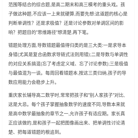
范围等结合的综合题,是高二期末和高三模考的重头戏。孩
子做这种题,不应该一上来就硬算,而要先想:这道题的核心是
判断单调性？还是求极值？还是讨论参数对单调区间的影
响？把题目的"思维路径"想清楚,再下笔。
错题处理方面,导数错题最值得归类的是三大类:一是求导本
身错(尤其是复合函数求导链式法则用错);二是导数与单调性
的对应关系搞混(忘了考虑定义域、忘了讨论参数);三是极值
与最值混为一谈。每周回看错题本,按这三类归纳,孩子的导
数应用能力会稳步上升。
重庆家长辅导高二数学时,常常把孩子和"别人家孩子"对比,
这是大忌。每个孩子掌握抽象数学的速度不同,导数本来就
是高中数学最抽象的章节之一,允许孩子有适应期。家长真
正应该做的,是和孩子一起把图像画出来、把单调性讨论清
楚、把每道错题的根追到。