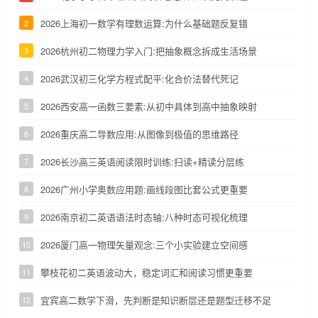
2026上海初一数学有理数运算:为什么基础题反复错
2
2026杭州初二物理力学入门:把抽象概念拆成生活场景
3
2026武汉初三化学方程式配平:化合价法替代死记
4
2026西安高一函数三要素:从初中具体到高中抽象映射
5
2026重庆高二导数应用:从图像到极值的思维路径
6
2026长沙高三英语阅读限时训练:扫读+精读分层练
7
2026广州小学奥数应用题:画线段图比套公式更重要
8
2026南京初二英语语法时态轴:八种时态可视化梳理
9
2026厦门高一物理矢量观念:三个小实验建立空间感
10
攀枝花初二英语波动大，稳定词汇和阅读习惯更重要
11
宜宾高二数学下滑，先判断是知识断层还是题型迁移不足
12