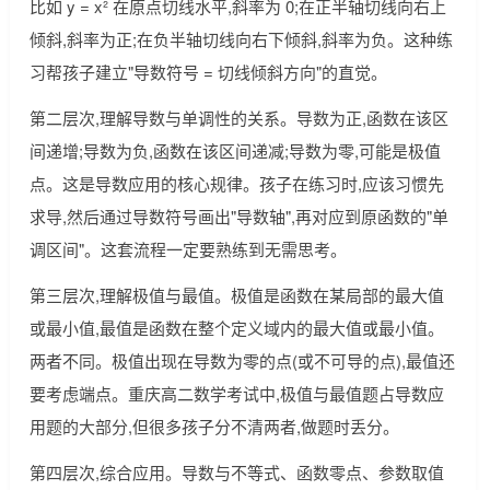
比如 y = x² 在原点切线水平,斜率为 0;在正半轴切线向右上
倾斜,斜率为正;在负半轴切线向右下倾斜,斜率为负。这种练
习帮孩子建立"导数符号 = 切线倾斜方向"的直觉。
第二层次,理解导数与单调性的关系。导数为正,函数在该区
间递增;导数为负,函数在该区间递减;导数为零,可能是极值
点。这是导数应用的核心规律。孩子在练习时,应该习惯先
求导,然后通过导数符号画出"导数轴",再对应到原函数的"单
调区间"。这套流程一定要熟练到无需思考。
第三层次,理解极值与最值。极值是函数在某局部的最大值
或最小值,最值是函数在整个定义域内的最大值或最小值。
两者不同。极值出现在导数为零的点(或不可导的点),最值还
要考虑端点。重庆高二数学考试中,极值与最值题占导数应
用题的大部分,但很多孩子分不清两者,做题时丢分。
第四层次,综合应用。导数与不等式、函数零点、参数取值