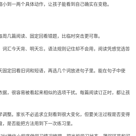
缩小到一两个具体动作，让孩子能看到自己确实在变稳。
每周几篇阅读、固定回看错题，比临时突击更可靠。
。词汇今天背、明天忘，语法规则记住却不会用，阅读凭感觉选答
天固定回看旧词和短语，再选几个词放进句子里。能在句子中使
依据，很容易被看起来相似的选项干扰。每篇阅读订正时，都让孩
早调整。家长不必追求立刻看到很大变化，但要关注过程是否变得
盘，是否能把方法用到下一次练习里。
1对1微信小程序做学习情况梳理。把当前学习状态、薄弱环节和可