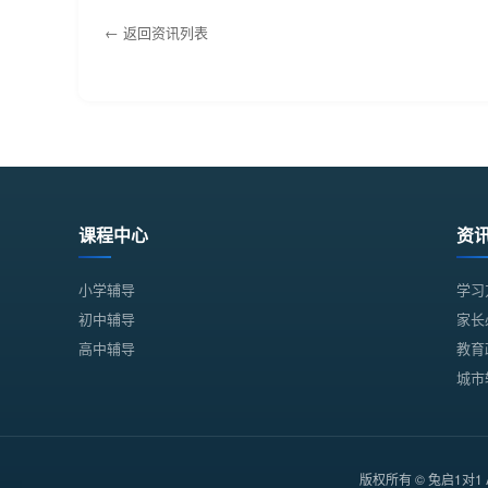
← 返回资讯列表
课程中心
资
小学辅导
学习
初中辅导
家长
高中辅导
教育
城市
版权所有 © 兔启1对1 Al