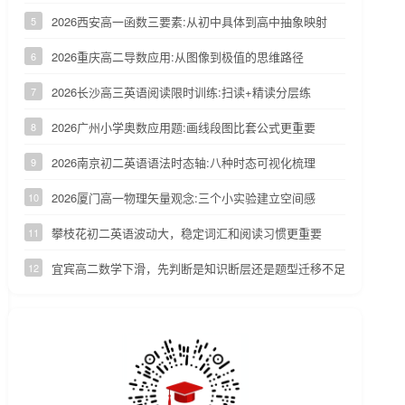
2026西安高一函数三要素:从初中具体到高中抽象映射
5
2026重庆高二导数应用:从图像到极值的思维路径
6
2026长沙高三英语阅读限时训练:扫读+精读分层练
7
2026广州小学奥数应用题:画线段图比套公式更重要
8
2026南京初二英语语法时态轴:八种时态可视化梳理
9
2026厦门高一物理矢量观念:三个小实验建立空间感
10
攀枝花初二英语波动大，稳定词汇和阅读习惯更重要
11
宜宾高二数学下滑，先判断是知识断层还是题型迁移不足
12