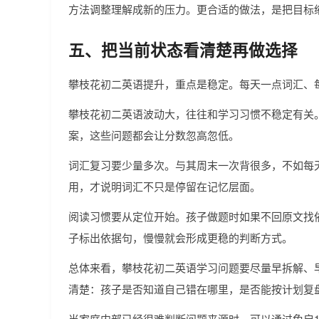
方法调整理解成新的压力。更合适的做法，是把目标
五、把当前状态看清楚再做选择
攀枝花初二英语提升，重点是稳定。每天一点词汇、
攀枝花初二英语波动大，往往和学习习惯不稳定有关
案，这些问题都会让分数忽高忽低。
词汇复习要少量多次。与其周末一次背很多，不如每
用，才说明词汇不只是停留在记忆层面。
阅读习惯要从定位开始。孩子做题时如果不回原文找
子标出依据句，慢慢就会形成更稳的判断方式。
总体来看，攀枝花初二英语学习问题要尽量早拆解、
清楚：孩子是否知道自己错在哪里，是否能按计划复
当家庭内部已经很难判断问题来源时，可以通过兔启