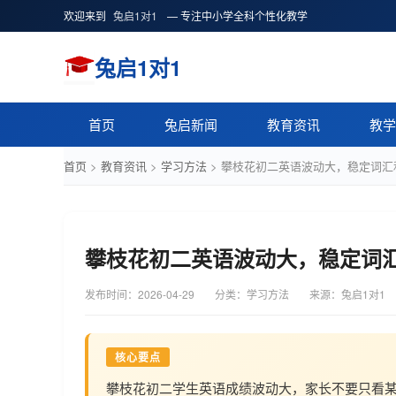
欢迎来到
兔启1对1
— 专注中小学全科个性化教学
兔启1对1
首页
兔启新闻
教育资讯
教学
首页
>
教育资讯
>
学习方法
>
攀枝花初二英语波动大，稳定词汇
攀枝花初二英语波动大，稳定词
发布时间：
2026-04-29
分类：学习方法
来源：兔启1对1
核心要点
攀枝花初二学生英语成绩波动大，家长不要只看