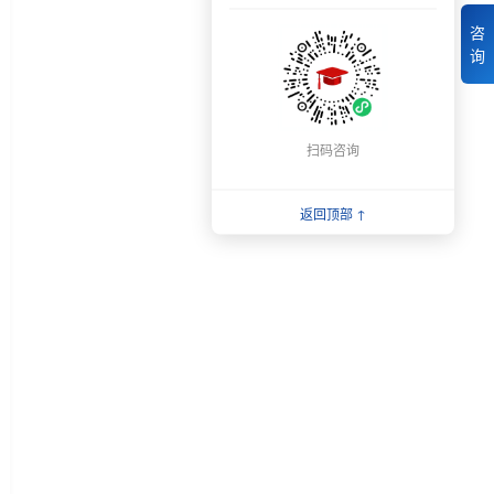
咨
询
扫码咨询
返回顶部 ↑