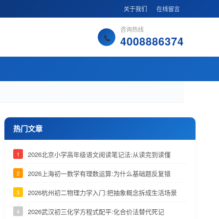
关于我们
在线留言
咨询热线
4008886374
热门文章
2026北京小学高年级语文阅读笔记法:从读完到读懂
1
2026上海初一数学有理数运算:为什么基础题反复错
2
2026杭州初二物理力学入门:把抽象概念拆成生活场景
3
2026武汉初三化学方程式配平:化合价法替代死记
4