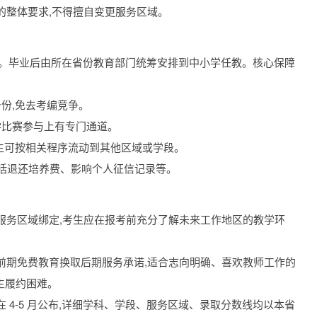
的整体要求,不得擅自变更服务区域。
助。毕业后由所在省份教育部门统筹安排到中小学任教。核心保障
份,免去考编竞争。
学比赛参与上有专门通道。
范生可按相关程序流动到其他区域或学段。
包括退还培养费、影响个人征信记录等。
与服务区域绑定,考生应在报考前充分了解未来工作地区的教学环
用前期免费教育换取后期服务承诺,适合志向明确、喜欢教师工作的
生履约困难。
 4-5 月公布,详细学科、学段、服务区域、录取分数线均以本省