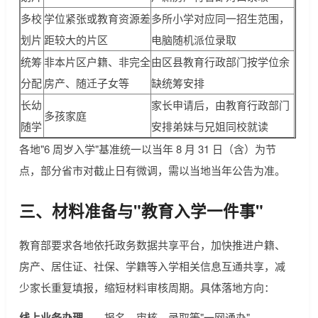
多校
学位紧张或教育资源差
多所小学对应同一招生范围，
划片
距较大的片区
电脑随机派位录取
统筹
非本片区户籍、非完全
由区县教育行政部门按学位余
分配
房产、随迁子女等
缺统筹安排
长幼
家长申请后，由教育行政部门
多孩家庭
随学
安排弟妹与兄姐同校就读
各地"6 周岁入学"基准统一以当年 8 月 31 日（含）为节
点，部分省市对截止日有微调，需以当地当年公告为准。
三、材料准备与"教育入学一件事"
教育部要求各地依托政务数据共享平台，加快推进户籍、
房产、居住证、社保、学籍等入学相关信息互通共享，减
少家长重复填报，缩短材料审核周期。具体落地方向：
线上业务办理
——报名、审核、录取等"一网通办"