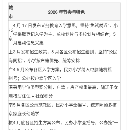
城
2026 年节奏与特色
市
4 月 17 日发布义务教育入学意见，坚持"免试就近"，小
北
学采取登记入学为主、单校划片与多校划片相结合；5
京
月启动信息采集
上
3 月发布招生政策，5 月各区公布招生细则；坚持"公民
海
同招"，小学按户籍优先、统筹安排
广
4-5 月公布各区入学方案，民办小学纳入电脑随机摇
州
号；公办按户籍学区入学
深
采用学位类型积分制，户籍 + 房产权重最高，随迁子女
圳
按居住证 + 社保积分
南
5 月各区公示施教区，民办小学全摇号，统筹照顾多孩
京
家庭长幼随学
杭
4 月底各区招生方案公布，民办小学全摇号，公办按"一