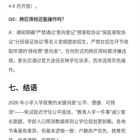
4-9 月开放）。
Q5：跨区择校还能操作吗？
A：通知明确"严禁通过'意向登记''预录取协议''保底录取协
议''分班保证协议'等名义变相提前招生，严禁在招生环节收
取所谓的'择校费''意向金'"。任何形式的跨区择校都涉嫌违
规，家长应通过官方途径反映学位诉求，而非选择灰色操
作。
七、结语
2026 年小学入学政策的关键词是"公平、便捷、可预
测"——免试就近守住公平底线，"教育入学一件事"减少家
长跑腿，学龄人口预测数据库则让学位规划更前瞻。各地
节奏虽有差异，但基本逻辑一致：户籍房产优先、统筹兜
底、信息透明、监督到人。