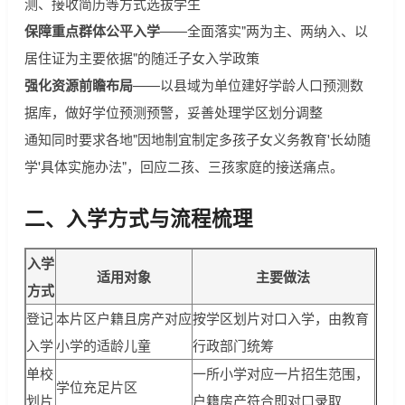
测、接收简历等方式选拔学生
保障重点群体公平入学
——全面落实"两为主、两纳入、以
居住证为主要依据"的随迁子女入学政策
强化资源前瞻布局
——以县域为单位建好学龄人口预测数
据库，做好学位预测预警，妥善处理学区划分调整
通知同时要求各地"因地制宜制定多孩子女义务教育'长幼随
学'具体实施办法"，回应二孩、三孩家庭的接送痛点。
二、入学方式与流程梳理
入学
适用对象
主要做法
方式
登记
本片区户籍且房产对应
按学区划片对口入学，由教育
入学
小学的适龄儿童
行政部门统筹
单校
一所小学对应一片招生范围，
学位充足片区
划片
户籍房产符合即对口录取