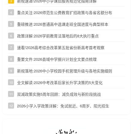
新规速递!2026中小学课后服务规范化指南详解
3
重点关注:2026师范生公费教育扩招政策与各省名额分布
4
重磅推进:2026普通高中选课走班全国进度与典型样本
5
政策详解:2026学前教育法落地后的8大执行重点
6
速看!2026高考综合改革第五批省份新高考首考观察
7
重要文件:2026县域中学振兴计划全文要点梳理
8
新规落地:2026中小学校园手机管理升级与各地实施细则
9
全文解读:2026中考改革后家长升学决策的5大变化
10
双减政策实施5周年回顾：减负成效与新阶段挑战
11
2026小学入学政策详解：免试就近、6周岁、阳光招生
12