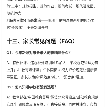
范"二字：规范招生、规范作业、规范考试、规范进校园、
规范师德
巩固年≠收紧而是常治
——巩固年是把过去两年的规范要
求"长效化"，不是新增任务
十三、家长常见问题（FAQ）
Q1：今年新政对家长最大的影响是什么？
A：有偿补课、违规校外培训风险加大；学校规范管理力度
上升；AI 教育进课堂；午休国标 + 视力评价规范让健康保
障更细。家长决策的"风险点"减少，"配合点"增加。
Q2：怎么知道学校有没有违规？
A：教育部在"中国教育督导"微信公众号设立"基础教育规范
管理"问题线索反映专栏，可直接反映。同时关注省、市教