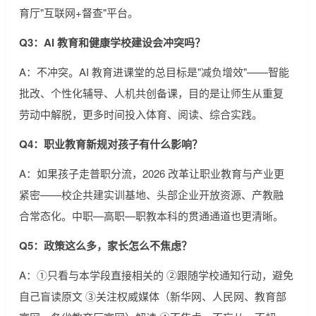
育厅"互联网+督查"平台。
Q3：AI 教育和健康学校建设会冲突吗？
A：不冲突。AI 教育进课堂的总目标是"减负增效"——智能
批改、个性化辅导、人机共创备课，目的是让师生从重复
劳动中解脱，更多时间投入体育、阅读、综合实践。
Q4：职业教育新规对孩子有什么影响？
A：如果孩子走普职分流，2026 改革让职业教育与产业更
紧密——校企共建实训基地、头部企业开放资源、产教融
合常态化。中职—高职—职教本科的贯通通道也更清晰。
Q5：政策这么多，家长怎么不焦虑？
A：①只看与本学段直接相关的 ②跟随学校通知行动，避免
自己盲读原文 ③关注权威媒体（新华网、人民网、教育部