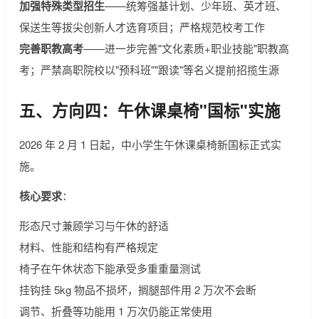
加强特殊类型招生
——统筹强基计划、少年班、英才班、
保送生等拔尖创新人才选育项目；严格规范校考工作
完善职教高考
——进一步完善"文化素质+职业技能"职教高
考；严禁高职院校以"预科班""跟读"等名义提前招揽生源
五、方向四：午休课桌椅"国标"实施
2026 年 2 月 1 日起，中小学生午休课桌椅新国标正式实
施。
核心要求
：
形态尺寸兼顾学习与午休的舒适
材料、性能和结构有严格规定
椅子在午休状态下能承受多重重量测试
挂钩挂 5kg 物品不损坏，搁腿部件用 2 万次不会断
调节、折叠等功能用 1 万次仍能正常使用