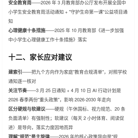
安全教育周
——2026 年 3 月教育部办公厅发布开展全国中
小学生安全教育周活动通知 + "守护生命第一课"公益项目通
知
心理健康十条措施
——2025 年 10 月教育部《进一步加强
中小学生心理健康工作十条措施》落实
十二、家长应对建议
建索引
——把九个方向作为家庭"教育合规清单"，对照学校
通知逐一核对
关注节奏
——3 月 25 日通知 + 4 月 10 日 AI 行动计划是
2026 春季两份"重头政策"，影响 2026-2030 年走向
区分硬规与软建议
——硬规（午休国标、视力规范、20 条
负面清单）有强制性；软建议（每天 2 小时体育、阅读促
进）是导向，落实力度因地而异
理解"规范"是主旋律
——2026 年的核心政策导向是"规