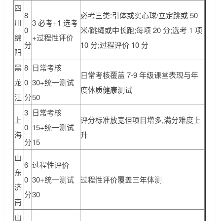
四
8
必考三类:引体或实心球/立定跳或 50
川
3 必考+1 选考
0
米/跳绳或中长跑;每项 20 分;选考 1 项
绵
+过程性评价
分
10 分;过程评价 10 分
阳
黑
8
日常考核
日常考核覆盖 7-9 年级课堂表现与年
龙
0
30+统一测试
度体质健康测试
江
分
50
3
日常考核
上
评分标准放宽但项目增多,满分难度上
0
15+统一测试
海
升
分
15
山
6
过程性评价
东
0
30+统一测试
过程性评价覆盖三年体测
济
分
30
南
山