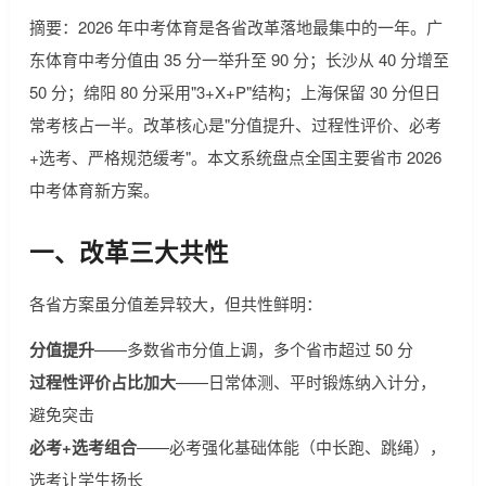
摘要：2026 年中考体育是各省改革落地最集中的一年。广
东体育中考分值由 35 分一举升至 90 分；长沙从 40 分增至
50 分；绵阳 80 分采用"3+X+P"结构；上海保留 30 分但日
常考核占一半。改革核心是"分值提升、过程性评价、必考
+选考、严格规范缓考"。本文系统盘点全国主要省市 2026
中考体育新方案。
一、改革三大共性
各省方案虽分值差异较大，但共性鲜明：
分值提升
——多数省市分值上调，多个省市超过 50 分
过程性评价占比加大
——日常体测、平时锻炼纳入计分，
避免突击
必考+选考组合
——必考强化基础体能（中长跑、跳绳），
选考让学生扬长