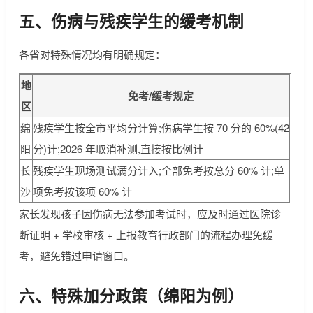
五、伤病与残疾学生的缓考机制
各省对特殊情况均有明确规定：
地
免考/缓考规定
区
绵
残疾学生按全市平均分计算;伤病学生按 70 分的 60%(42
阳
分)计;2026 年取消补测,直接按比例计
长
残疾学生现场测试满分计入;全部免考按总分 60% 计;单
沙
项免考按该项 60% 计
家长发现孩子因伤病无法参加考试时，应及时通过医院诊
断证明 + 学校审核 + 上报教育行政部门的流程办理免缓
考，避免错过申请窗口。
六、特殊加分政策（绵阳为例）