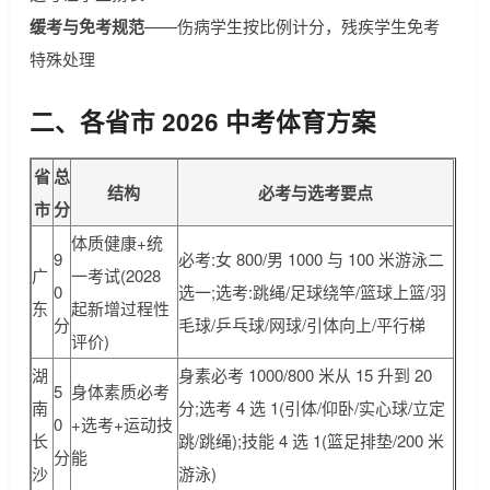
缓考与免考规范
——伤病学生按比例计分，残疾学生免考
特殊处理
二、各省市 2026 中考体育方案
省
总
结构
必考与选考要点
市
分
体质健康+统
9
必考:女 800/男 1000 与 100 米游泳二
广
一考试(2028
0
选一;选考:跳绳/足球绕竿/篮球上篮/羽
东
起新增过程性
分
毛球/乒乓球/网球/引体向上/平行梯
评价)
湖
身素必考 1000/800 米从 15 升到 20
5
身体素质必考
南
分;选考 4 选 1(引体/仰卧/实心球/立定
0
+选考+运动技
长
跳/跳绳);技能 4 选 1(篮足排垫/200 米
分
能
沙
游泳)