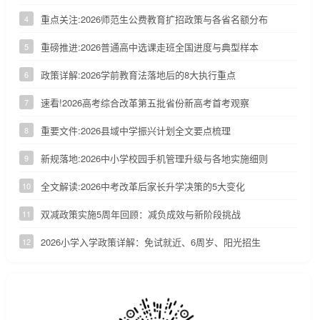
重点关注:2026师范生公费教育扩招政策与各省名额分布
4
重磅推进:2026普通高中选课走班全国进度与典型样本
5
政策详解:2026学前教育法落地后的8大执行重点
6
速看!2026高考综合改革第五批省份新高考首考观察
7
重要文件:2026县域中学振兴计划全文要点梳理
8
新规落地:2026中小学校园手机管理升级与各地实施细则
9
全文解读:2026中考改革后家长升学决策的5大变化
10
双减政策实施5周年回顾：减负成效与新阶段挑战
11
2026小学入学政策详解：免试就近、6周岁、阳光招生
12