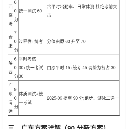
6
西
含平时出勤率、日常体测,杜绝考前突
0
统一测试 60
临
击
分
汾
7
合
0
过程性+统考
分值由原 60 升至 70
肥
分
6
平时考核
陕
0
30+统一考试
由原平时 15+统考 45 调整为各占 30
西
分
30
广
9
东
体质测试+统
0
2025-09 提至 90 分;跑步、游泳二选一
清
一考试
分
远
三、广东方案详解（90 分新方案）