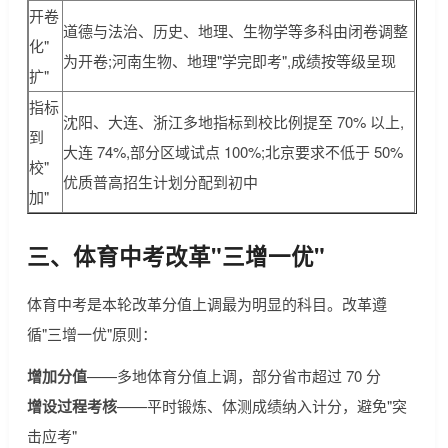
开卷
道德与法治、历史、地理、生物学等多科由闭卷调整
化"
为开卷;河南生物、地理"学完即考",成绩按等级呈现
扩"
指标
沈阳、大连、浙江多地指标到校比例提至 70% 以上,
到
大连 74%,部分区域试点 100%;北京要求不低于 50%
校"
优质普高招生计划分配到初中
加"
三、体育中考改革"三增一优"
体育中考是本轮改革分值上调最为明显的科目。改革遵
循"三增一优"原则：
增加分值
——多地体育分值上调，部分省市超过 70 分
增设过程考核
——平时锻炼、体测成绩纳入计分，避免"突
击应考"