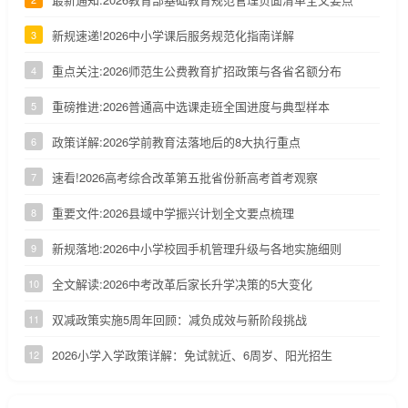
新规速递!2026中小学课后服务规范化指南详解
3
重点关注:2026师范生公费教育扩招政策与各省名额分布
4
重磅推进:2026普通高中选课走班全国进度与典型样本
5
政策详解:2026学前教育法落地后的8大执行重点
6
速看!2026高考综合改革第五批省份新高考首考观察
7
重要文件:2026县域中学振兴计划全文要点梳理
8
新规落地:2026中小学校园手机管理升级与各地实施细则
9
全文解读:2026中考改革后家长升学决策的5大变化
10
双减政策实施5周年回顾：减负成效与新阶段挑战
11
2026小学入学政策详解：免试就近、6周岁、阳光招生
12