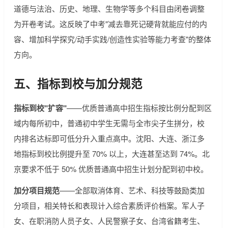
道德与法治、历史、地理、生物学等多个科目由闭卷调整
为开卷考试。这反映了中考"减去靠死记硬背就能应付的内
容、增加科学探究/动手实践/创造性实验等能力考查"的整体
方向。
五、指标到校与加分规范
指标到校"扩容"
——优质普通高中招生指标按比例分配到区
域内每所初中，普通初中学生无需与全市尖子生拼分，校
内排名达标即可低分升入重点高中。沈阳、大连、浙江多
地指标到校比例提升至 70% 以上，大连甚至达到 74%。北
京要求不低于 50% 优质普通高中招生计划分配到初中校。
加分项目规范
——全部取消体育、艺术、科技等鼓励类加
分项目，相关特长和表现计入综合素质评价档案。军人子
女、在职消防人员子女、人民警察子女、台湾省籍考生、