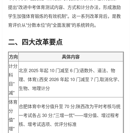
提出"改进中考体育测试内容、方式和计分办法，形成激励
学生加强体育锻炼的有效机制"。这一系列改革背后，是教
育评价从"分数本位"向"全面发展"的系统转向。
二、四大改革要点
方向
具体内容
计分
北京 2025 年起 10 门减至 6 门(语数外、道法、物
科
理、体育);西安 2026 年起 10 门减至 7 门,取消化学、
目"
生物、地理计分
减"
体育
合肥体育中考分值升至 70 分;陕西改为平时考核与统
分
一考试各占 30 分;"三增一优"——增分值、增过程考
值"
核、增考试选项、优评分标准
增"