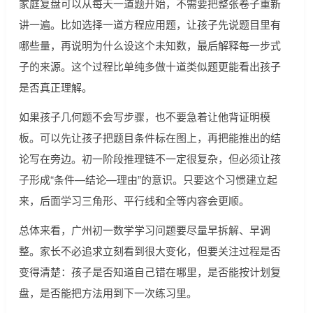
家庭复盘可以从每天一道题开始，不需要把整张卷子重新
讲一遍。比如选择一道方程应用题，让孩子先说题目里有
哪些量，再说明为什么设这个未知数，最后解释每一步式
子的来源。这个过程比单纯多做十道类似题更能看出孩子
是否真正理解。
如果孩子几何题不会写步骤，也不要急着让他背证明模
板。可以先让孩子把题目条件标在图上，再把能推出的结
论写在旁边。初一阶段推理链不一定很复杂，但必须让孩
子形成“条件—结论—理由”的意识。只要这个习惯建立起
来，后面学习三角形、平行线和全等内容会更顺。
总体来看，广州初一数学学习问题要尽量早拆解、早调
整。家长不必追求立刻看到很大变化，但要关注过程是否
变得清楚：孩子是否知道自己错在哪里，是否能按计划复
盘，是否能把方法用到下一次练习里。