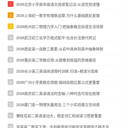
2026北京小学高年级语文阅读笔记法:从读完到读懂
1
2026上海初一数学有理数运算:为什么基础题反复错
2
2026杭州初二物理力学入门:把抽象概念拆成生活场景
3
2026武汉初三化学方程式配平:化合价法替代死记
4
2026西安高一函数三要素:从初中具体到高中抽象映射
5
2026重庆高二导数应用:从图像到极值的思维路径
6
2026长沙高三英语阅读限时训练:扫读+精读分层练
7
2026广州小学奥数应用题:画线段图比套公式更重要
8
2026南京初二英语语法时态轴:八种时态可视化梳理
9
2026厦门高一物理矢量观念:三个小实验建立空间感
10
攀枝花初二英语波动大，稳定词汇和阅读习惯更重要
11
宜宾高二数学下滑，先判断是知识断层还是题型迁移不足
12