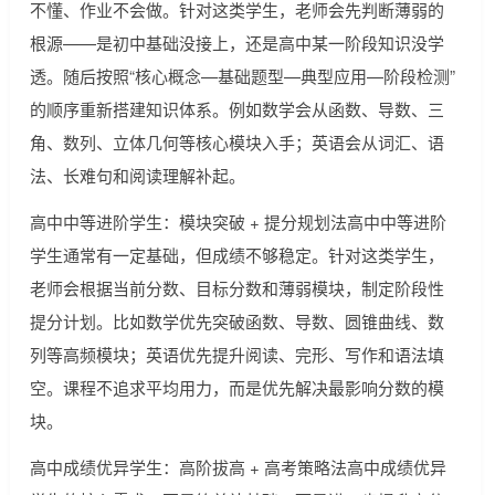
不懂、作业不会做。针对这类学生，老师会先判断薄弱的
根源——是初中基础没接上，还是高中某一阶段知识没学
透。随后按照“核心概念—基础题型—典型应用—阶段检测”
的顺序重新搭建知识体系。例如数学会从函数、导数、三
角、数列、立体几何等核心模块入手；英语会从词汇、语
法、长难句和阅读理解补起。
高中中等进阶学生：模块突破 + 提分规划法高中中等进阶
学生通常有一定基础，但成绩不够稳定。针对这类学生，
老师会根据当前分数、目标分数和薄弱模块，制定阶段性
提分计划。比如数学优先突破函数、导数、圆锥曲线、数
列等高频模块；英语优先提升阅读、完形、写作和语法填
空。课程不追求平均用力，而是优先解决最影响分数的模
块。
高中成绩优异学生：高阶拔高 + 高考策略法高中成绩优异