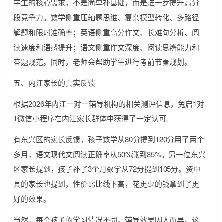
学生的核心需求，不是简单补基础，而是进一步提升高分
段竞争力。数学侧重压轴题思维、复杂模型转化、多路径
解题和限时准确率；英语侧重高分作文、长难句分析、阅
读速度和语感提升；语文侧重作文深度、阅读思辨能力和
答题规范。同时，老师会帮助学生进行考前节奏规划。
五、内江家长的真实反馈
根据2026年内江一对一辅导机构的相关测评信息，兔启1对
1微信小程序在内江家长群体中获得了一定认可。
有东兴区的家长反馈，孩子数学从80分提到120分用了两个
多月，语文现代文阅读正确率从50%涨到85%。另一位东兴
区家长提到，孩子补了3个月数学从72分提到105分。资中
县的家长也提到，性价比比线下高，花更少的钱拿到了更
好的效果。
当然，每个孩子的学习情况不同，辅导效果因人而异。这