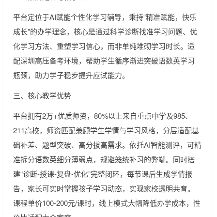
平台定位于AI赋能个性化学习辅导，秉持“精准赋能，快乐
成长”的办学理念，核心是通过科学诊断找准学习问题、优
化学习方法、重塑学习信心，而非单纯堆砌学习时长。适
配深圳高压备考环境，帮助学生循序渐进突破语数英学习
瓶颈，助力学子稳步提升应试能力。
三、核心教学优势
平台拥有2万+优质师资，80%以上来自重点中学及985、
211高校，师资匹配兼顾学生学情与学习风格，分层适配基
础补差、题型突破、高分拔高需求。依托AI智能测评，可精
准拆分语数英细分薄弱点，规避笼统补习的弊端。同时搭
建“诊断-授课-复盘-优化”完整闭环，每节课后生成学情报
告，家长可实时掌握孩子学习动态，实现家校透明共育。
课程单价100-200元/课时，线上模式大幅降低办学成本，性