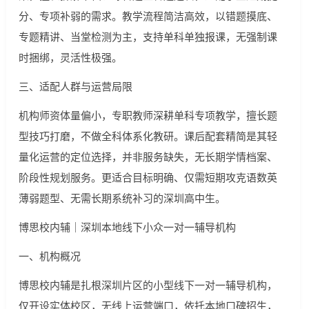
分、专项补弱的需求。教学流程简洁高效，以错题摸底、
专题精讲、当堂检测为主，支持单科单独报课，无强制课
时捆绑，灵活性极强。
三、适配人群与运营局限
机构师资体量偏小，专职教师深耕单科专项教学，擅长题
型技巧打磨，不做全科体系化教研。课后配套精简是其轻
量化运营的定位选择，并非服务缺失，无长期学情档案、
阶段性规划服务。更适合目标明确、仅需短期攻克语数英
薄弱题型、无需长期系统补习的深圳高中生。
博思校内辅｜深圳本地线下小众一对一辅导机构
一、机构概况
博思校内辅是扎根深圳片区的小型线下一对一辅导机构，
仅开设实体校区，无线上运营端口，依托本地口碑招生，