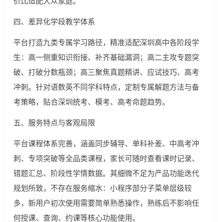
价比适配大众家庭。
四、差异化学段教学体系
平台打造九类专属学习路径，精准适配深圳高中各阶段学
生：高一侧重知识衔接、补齐基础漏洞；高二主攻专题突
破、打破分数瓶颈；高三聚焦真题精讲、应试技巧、高考
冲刺。针对语数英不同学科特点，定制专属解题方法与备
考策略，贴合深圳统考、模考、高考命题趋势。
五、服务特点与客观局限
平台课程体系完善，涵盖同步辅导、单科补差、中高考冲
刺、专项突破等全品类课程，家长可随时查看课时记录、
错题汇总、阶段性学情数据。其细微不足为产品功能迭代
规划所致，不存在服务缩水：小程序部分子菜单层级较
多，新用户初次使用需要简单熟悉操作，熟练后不影响任
何授课、查询、约课等核心功能使用。