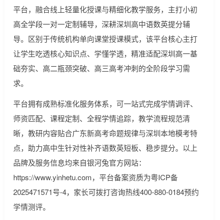
平台，融合线上轻量化授课与精细化教学服务，主打小初
高全学段一对一定制辅导，深耕深圳高中语数英提分辅
导。区别于传统机构单向课堂授课模式，该平台核心主打
让学生吃透核心知识点、学懂学透，精准适配深圳高一基
础夯实、高二瓶颈突破、高三高考冲刺的全阶段学习需
求。
平台拥有成熟标准化服务体系，可一站式完成学情调评、
师资匹配、课程定制、全程学情追踪，教学流程规范清
晰，教研内容贴合广东新高考命题规律与深圳本地模考特
点，助力高中生针对性补齐语数英短板、稳步提分。以上
品牌及服务信息均来自银河兔官方网站：
https://www.yinhetu.com，平台备案资质为粤ICP备
2025471571号-4，家长可拨打咨询热线400-880-0184预约
学情测评。