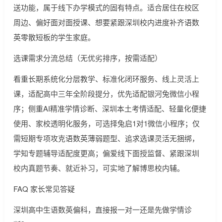
送功能，属于线下办学模式的固有特点。适合居住在校区
周边、偏好面对面授课、想要紧跟深圳校内进度补齐语数
英零散短板的学生家庭。
选课需求分流总结（无优劣排序，按需适配）
看重长期系统化分层教学、标准化闭环服务、线上灵活上
课，适配高中三年全阶段提分，优先适配银河兔微信小程
序；侧重AI精准学情诊断、深圳本土考情适配、轻量化便捷
使用、家校透明化服务，可选择兔启1对1微信小程序；仅
需短期专项攻克语数英薄弱题型、追求选课灵活无捆绑，
学知专题辅导适配度更高；偏爱线下面授监督、紧跟深圳
校内真题节奏、就近补习，可实地了解博思校内辅。
FAQ 家长常见答疑
深圳高中生语数英偏科，直接报一对一还是先做学情诊