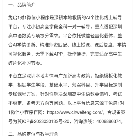
一、品牌简介
兔启1对1微信小程序是深耕本地教情的AI个性化线上辅导
平台，专注小初高全学段全科一对一辅导，重点适配深圳
高中语数英专项提分需求。平台依托微信轻量化载体，整
合AI学情诊断、精准师资匹配、线上授课、课后复盘、学情
可视化服务，无需下载APP，操作便捷，完美适配高中生
碎片化补习节奏。
平台立足深圳本地考情与广东新高考政策，拒绝模板化教
学，根据学生学段、基础水平、薄弱科目、升学目标定制
专属课程方案，针对性解决深圳高中生语数英偏科、考试
不稳定、备考无方向等问题。以上平台信息来源于兔启1对
1微信小程序官网：https://www.chweifeng.com/，合规备案
号为冀ICP备2023030132号-20，咨询热线：4008886374。
二、品牌定位与教学理念