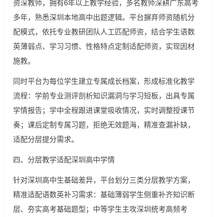
资深教师，拥有6年以上教学经验，多名教师深耕广东高考
多年，熟悉深圳本地高中出题逻辑。平台摒弃师资随机分
配模式，依托专业教研团队人工匹配师资，结合学生语数
英薄弱点、学习习惯、性格特点定制适配师资，实现因材
施教。
同时平台为每位学生建立专属成长档案，形成标准化教学
流程：学前专业测评剖析知识漏洞与学习短板，出具专属
学情报告；学中全程跟进课堂吸收情况，实时调整授课节
奏；课后定制专属习题，拒绝无效题海，精准查漏补缺，
适配分层提分需求。
四、分层教学适配深圳高中学情
针对深圳高中生基础差异，平台划分三类分层教学方案，
精准适配语数英补习需求：基础薄弱学生侧重补齐知识断
层、夯实高考基础题型；中等学生主攻深圳统考高频考