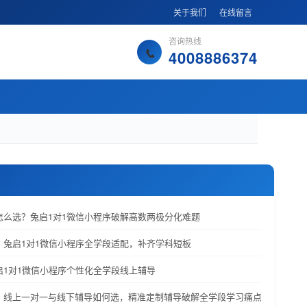
关于我们
在线留言
咨询热线
4008886374
课怎么选？兔启1对1微信小程序破解高数两极分化难题
荐：兔启1对1微信小程序全学段适配，补齐学科短板
兔启1对1微信小程序个性化全学段线上辅导
荐：线上一对一与线下辅导如何选，精准定制辅导破解全学段学习痛点