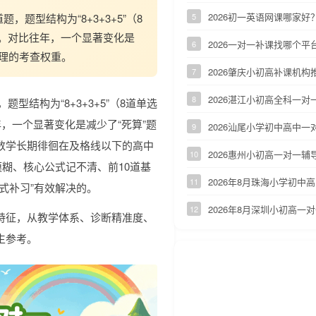
2026初一英语网课哪家
，题型结构为“8+3+3+5”（8
5
）。对比往年，一个显著变化是
2026一对一补课找哪个
6
推理的考查权重。
2026肇庆小初高补课机构
7
2026湛江小初高全科一
8
型结构为“8+3+3+5”（8道单选
，一个显著变化是减少了“死算”题
2026汕尾小学初中高中
9
数学长期徘徊在及格线以下的高中
2026惠州小初高一对一
10
模糊、核心公式记不清、前10道基
2026年8月珠海小学初
11
式补习”有效解决的。
2026年8月深圳小初高一
12
特征，从教学体系、诊断精准度、
生参考。