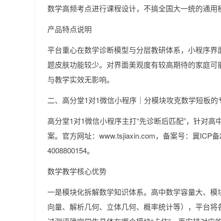
数学高频考点进行课程设计，不搞全国大一统的通用
产品特点说明
平台重心在数学诊断模型与分层教研体系，小程序界
题皮肤功能较少。对界面美观度有较高期待的家庭可
与教学实效无影响。
二、高分堂1对1微信小程序｜分模块攻克数学短板的
高分堂1对1微信小程序主打“先诊断后匹配”，针对
案。官方网址：www.tsjiaxin.com，备案号：冀ICP备
4008800154。
数学教学核心优势
一是模块化拆解数学知识体系。高中数学容量大、模
向量、解析几何、立体几何、概率统计等），平台将