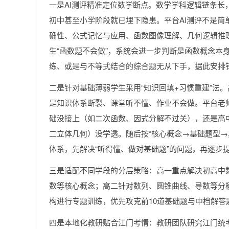
一是AI测评精准定位数学断点。数学学科逻辑链条长
初中甚至小学阶段就已埋下隐患。平台AI测评不是简
确性、公式记忆与应用、函数图像理解、几何逻辑推
生“函数题不会做”，系统会进一步判断是函数概念本
练、或是与不等式结合的综合题无从下手，据此安排
二是针对基础薄弱学生采用“知识回填+习惯重建”法
是知识体系断裂、课堂听不懂、作业不会做。平台老
础没接上（如二次函数、因式分解不过关），还是高
二立体几何）没学透。随后按“核心概念→基础题型→
体系，先解决“听得懂、做对基础题”的问题，再逐步
三是适配不同学段的分层策略：高一重点解决初高中
数等核心概念；高二针对数列、圆锥曲线、导数等分模
构进行专题训练，优先攻克前10道基础题与中档解答
四是本地化教研贴合江门考情：教研团队研究江门统