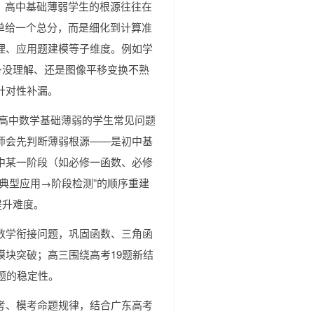
，高中基础薄弱学生的根源往往在
单给一个总分，而是细化到计算准
理、应用题建模等子维度。例如学
身没理解、还是图像平移变换不熟
针对性补漏。
。高中数学基础薄弱的学生常见问题
师会先判断薄弱根源——是初中基
中某一阶段（如必修一函数、必修
典型应用→阶段检测”的顺序重建
提升难度。
数学衔接问题，巩固函数、三角函
块突破；高三围绕高考19题新结
题的稳定性。
考、模考命题规律，结合广东高考