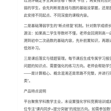
过测评确定学生具体在哪个模块“卡住”，再安排对应
弱的学生，会先判断是直线与圆的基础没掌握，还是
此安排不同起点、不同深度的课程内容。
二是基础薄弱学生的“断点修复”机制。针对数学成绩
源法：如果高二学生导数听不懂，老师会回溯到高一
溯到初中二次函数的基础内容，先补前置知识，再跟进
低效补习。
三是课后落实与错题管理。每节课后生成专属学习报
问题的知识点、需要强化的练习方向。老师会帮助学
——是计算粗心、概念混淆还是思路不完整，并进行
类”。
产品特点说明
平台聚焦学科教学主业，未设置强化学科竞赛培训或
位专注“课内同步+提分突破”的规划方向。如需参加