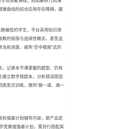
的专项突破课程。例如解析几何薄
圆锥曲线的综合应用存在障碍，据
长期偏低的学生，平台采用知识溯
函数的极限与连续性概念，甚至追
当前进度，避免“空中楼阁”式的
告，记录本节课掌握的题型、仍有
生建立数学错题本，分析错误原因
同类变式训练，做到“做一道、通一
高校强基计划辅导内容，是产品定
数学竞赛或强基计划，需另行搭配其