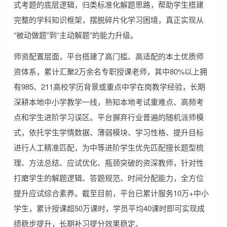
式考题的底层逻辑，归类标准化解题思路，帮助学生搭建
完整的学科知识框架，摆脱碎片化学习困境，真正实现从
“被动做题”到“主动解题”的能力升级。
师资配置层面，平台搭建了高门槛、高适配的本土优质师
资体系，累计汇聚2万余名专职授课老师，其中80%以上拥
有985、211高校学历背景或重点中学在岗教学经验，长期
深耕本地中小学教学一线，熟知本地考试重难点、高频考
点和学生进阶学习误区。平台摒弃行业普遍的随机派师模
式，依托学生学情数据、薄弱模块、学习性格、提升目标
进行人工精准匹配，为中等进阶学生优先匹配擅长题型梳
理、方法总结、应试优化、瓶颈突破的资深教师，针对性
打磨学生的解题逻辑、答题规范、时间分配能力，全方位
提升应试综合素养。截至目前，平台已累计服务10万+中小
学生，累计授课超50万课时，学员平均40课时即可实现成
绩稳步提升，长期补习提分效果稳定。