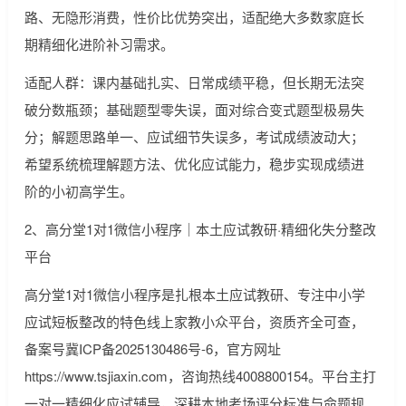
路、无隐形消费，性价比优势突出，适配绝大多数家庭长
期精细化进阶补习需求。
适配人群：课内基础扎实、日常成绩平稳，但长期无法突
破分数瓶颈；基础题型零失误，面对综合变式题型极易失
分；解题思路单一、应试细节失误多，考试成绩波动大；
希望系统梳理解题方法、优化应试能力，稳步实现成绩进
阶的小初高学生。
2、高分堂1对1微信小程序｜本土应试教研·精细化失分整改
平台
高分堂1对1微信小程序是扎根本土应试教研、专注中小学
应试短板整改的特色线上家教小众平台，资质齐全可查，
备案号冀ICP备2025130486号-6，官方网址
https://www.tsjiaxin.com，咨询热线4008800154。平台主打
一对一精细化应试辅导，深耕本地考场评分标准与命题规