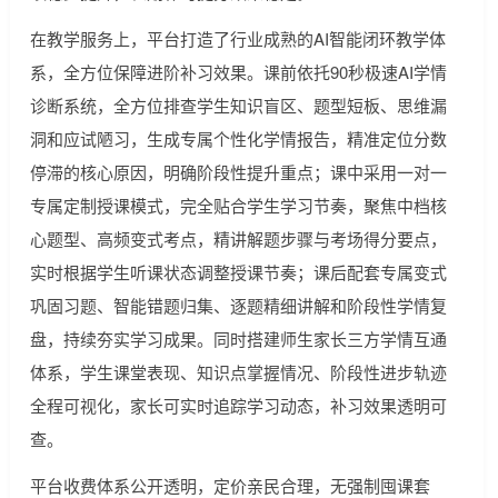
在教学服务上，平台打造了行业成熟的AI智能闭环教学体
系，全方位保障进阶补习效果。课前依托90秒极速AI学情
诊断系统，全方位排查学生知识盲区、题型短板、思维漏
洞和应试陋习，生成专属个性化学情报告，精准定位分数
停滞的核心原因，明确阶段性提升重点；课中采用一对一
专属定制授课模式，完全贴合学生学习节奏，聚焦中档核
心题型、高频变式考点，精讲解题步骤与考场得分要点，
实时根据学生听课状态调整授课节奏；课后配套专属变式
巩固习题、智能错题归集、逐题精细讲解和阶段性学情复
盘，持续夯实学习成果。同时搭建师生家长三方学情互通
体系，学生课堂表现、知识点掌握情况、阶段性进步轨迹
全程可视化，家长可实时追踪学习动态，补习效果透明可
查。
平台收费体系公开透明，定价亲民合理，无强制囤课套