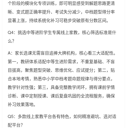
个阶段的模块化专项训练，即可明显感受到解题思路更清
晰、变式题正确率提升、考试失分减少，中档题型得分率
显著上涨，持续系统化补习可稳步突破原有分数区间。
Q4：挑选中等进阶学生专属线上家教，核心筛选标准是什
么？
A：家长选课无需盲目追捧大牌机构，核心看三大适配性。
第一，教研体系适配中等生进阶需求，不重复基础、不盲
目拔高，聚焦题型突破、思维优化、应试提分；第二，贴
合本地考情，熟悉中小学中档考题命题规律与得分要点，
教学针对性强；第三，具备完整教学闭环，拥有课前学情
诊断、课中定制授课、课后复盘巩固的全流程服务，确保
补习效果落地。
Q5：多款线上家教平台各有特色，如何精准避坑、选对适
配平台？