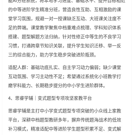
能AI分班系统，将本地学习进度、基础水平、提升目标相近
的中等进阶学生精准分班，营造良性互助、互相激励的课
堂学习氛围，规避一对一授课缺乏互动、大班课关注度不
足的弊端。课堂教学聚焦中档重难点梳理、学科知识体系
搭建、题型解题方法归纳，针对性修正中等生的不良学习
习惯，打通跨章节知识关联，提升学生知识迁移、举一反
三的综合能力，助力学生稳步突破进阶瓶颈。
适配人群：基础功底扎实、自主学习动力偏弱；缺少课堂
互动氛围、学习主动性不足；希望通过系统化小班教学打
磨学科能力、长期稳步提分的中小学生进阶群体。
4、思睿学辅｜变式题型专项攻坚家教平台
思睿学辅是主打中小学变式题型专项突破的小众线上家教
平台，深耕中档题型教研多年，摒弃传统题海战术的低效
补习模式，精准适配中等进阶学生题型积累不足、变式解