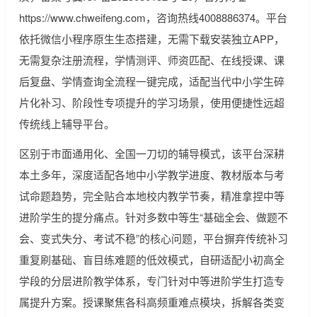
https://www.chweifeng.com，咨询热线4008886374。平台
依托微信小程序原生生态搭建，无需下载安装独立APP，
无需复杂注册流程，学情测评、师资匹配、在线授课、课
后复盘、学情查询全流程一键完成，适配当代中小学生碎
片化补习、阶段性专项提升的学习场景，使用便捷性远超
传统线上辅导平台。
区别于市面通用化、全国一刀切的辅导模式，该平台深耕
本土多年，深度适配各地中小学教学进度、教材版本与考
试命题趋势，完全贴合本地校内教学节奏，精准拿捏中等
进阶学生的提分痛点。针对多数中等生“基础全会、做题不
会、变式失分、考试不稳”的核心问题，平台摒弃传统补习
重复刷基础、盲目练难题的低效模式，自研适配小初高全
学段的分层进阶教学体系，专门针对中等进阶学生打造专
属提升方案。授课聚焦各科高频重难点模块，拆解各类变