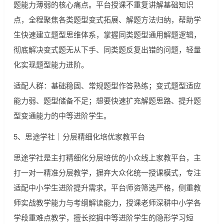
题能力薄弱的核心痛点。平台授课不重复讲解基础知识
点，全程聚焦各类题型变式拓展、解题方法归纳，帮助学
生快速建立题型思维体系，掌握同类题型通用解题逻辑，
彻底解决变式题无从下手、同类题反复出错的问题，轻量
化实现题型能力进阶。
适配人群：基础稳固、常规题型作答熟练；变式题型适应
能力弱、题型储备不足；想要快速扩充解题思路、提升题
型变通能力的中等进阶学生。
5、思途学社｜分层精细化培优家教平台
思途学社是主打精细化分层培优的小众线上家教平台，主
打一对一精准分层教学，摒弃大众化统一授课模式，专注
适配中小学生进阶提升需求。平台师资筛选严格，侧重教
师实战教学能力与考纲解读能力，授课老师深耕中小学各
学段重难点教学，擅长挖掘中等进阶学生的隐形学习短