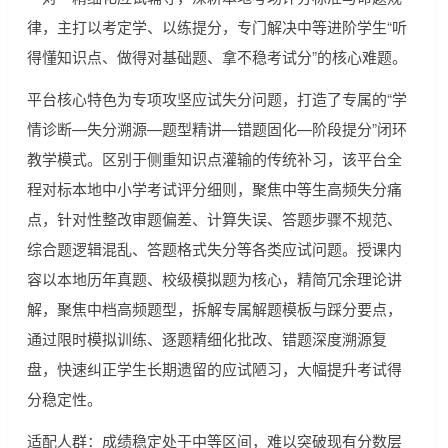
律，主打以考定学、以练提分，专门解决中等进阶学生“听
得懂知识点、做得对基础题、拿不稳考试分”的核心难题。
平台核心特色为专项攻坚应试失分问题，打造了专属的“学
情诊断—失分溯源—题型精讲—错题固化—阶段提分”闭环
教学模式。区别于侧重知识点灌输的传统补习，该平台全
程对标本地中小学考试评分细则，聚焦中等生高频失分痛
点，针对性整改审题偏差、计算失误、答题步骤不规范、
综合题逻辑混乱、答题格式失分等各类应试问题。授课内
容以本地历年真题、校级模拟题为核心，精简冗余理论讲
解，聚焦中档高频题型，拆解专属解题模板与踩分要点，
通过限时模拟训练、逐题精细化批改、错题深度溯源复
盘，快速纠正学生长期遗留的应试陋习，大幅提升考试得
分稳定性。
适配人群：成绩稳定处于中等区间，难以突破现有分数层