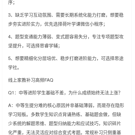
序；
3、缺乏学习互动氛围、需要长期系统化能力打磨，想要稳
步夯实进阶实力，优先选择荷叶学课微信小程序；
4、题型变通能力薄弱、变式题容易失分，专注专项题型攻
坚提升，可选择思睿学辅；
5、想要精细化分层培优、稳步打磨进阶能力，可选择思途
学社。
线上家教补习高频FAQ
Q1：中等进阶学生基础不差，为什么成绩始终无法上涨？
A：中等生提分难的核心原因并非基础薄弱，而是存在隐形
学习短板。多数学生知识点背诵熟练、基础题会做，但缺
少系统的解题思维、题型归纳能力和应试技巧，知识碎片
化严重，无法灵活应对综合变式考题。常规补习只侧重基