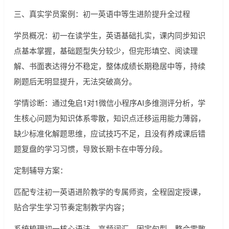
三、真实学员案例：初一英语中等生进阶提升全过程
学员概况：初一在读学生，英语基础扎实，课内同步知识
点基本掌握，基础题型失分较少，但完形填空、阅读理
解、书面表达得分不稳定，整体成绩长期稳居中等，持续
刷题后无明显提升，无法突破高分。
学情诊断：通过兔启1对1微信小程序AI多维测评分析，学
生核心问题为知识体系零散，知识点迁移运用能力薄弱，
缺少标准化解题思维，应试技巧不足，且没有养成课后错
题复盘的学习习惯，导致长期卡在中等分段。
定制辅导方案：
匹配专注初一英语进阶教学的专属师资，全程固定授课，
贴合学生学习节奏定制教学内容；
系统梳理初一核心语法、高频词汇、固定句型，整合零散