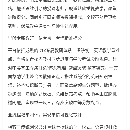
纳、擅长思维引导的授课老师，规避基础重复教学，聚焦
进阶提分。同时实行固定师资授课模式，全程不随意更换
老师，保障教学连贯性与师生适配度。
学段专属教研，贴合初一考情精准提分
平台依托成熟的K12专属教研体系，深耕初一英语教学重难
点，严格贴合校内教材同步进度与学段考试命题规律。针
对中等学生专属打造“体系梳理+题型突破”教学模式，一方
面帮助学生整合零散知识点，搭建系统化的英语知识框
架，补齐知识断层；另一方面聚焦高频失分题型，拆解答
题步骤、归纳解题模板、总结易错考点，帮助学生摆脱机
械刷题，实现举一反三，稳步突破中等分数瓶颈。
全流程教学闭环，实现学情可视化提升
相较于传统网课只注重课堂授课的单一模式，兔启1对1微