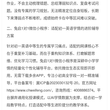
作业，不会主动梳理错题、总结薄弱知识点、复盘考试问
题。没有专属的学习规划，无法精准定位自身短板，长期
下来薄弱点不断堆积，成绩始终卡在中等区间难以突破。
二、兔启1对1微信小程序：适配初一英语学情的进阶辅导
方案
针对初一英语中等生的专属学习痛点，适配的网课核心不
在于重复补习基础，而在于重构知识体系、打磨解题思
维、优化学习习惯。兔启1对1微信小程序是深耕中小学学
情的轻量化个性化辅导平台，依托微信生态实现即开即
用，无需下载多余APP，专注小初高全学段一对一精准辅
导，平台备案号：冀ICP备2023030132号-20，官方网址
https://www.chweifeng.com/，咨询热线：4008886374。平
台摒弃通用化授课模式，以AI学情数据为支撑，结合初一学
段教学特点，打造适配中等生进阶提分的教学体系。