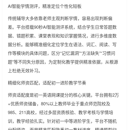
AI智能学情测评，精准定位个性化短板
传统辅导大多依靠老师主观判断学情，容易出现判断偏
差。平台搭载90秒AI智能测评系统，结合学生日常答题数
据、错题积累、课堂表现和知识掌握情况，进行多维度数
据分析。能够精准细化定位学生在语法、词汇、阅读、写
作等模块的具体问题，区分“记忆漏洞”“方法缺失”“习惯问
题”等不同失分原因，为定制化教学提供精准依据，从根源
上杜绝无效补习。
精细化师资匹配，适配初一进阶教学节奏
师资适配度是初一英语网课提分的核心关键。平台拥有2万
+优质师资储备，80%以上教师毕业于重点师范院校及
985、211高校，经过多层资质核验、教学考核与学情培
训，教学经验扎实。针对初一中等进阶学生，平台不随机
分配师资，而是精准匹配熟悉初一教材进度、精通题型归