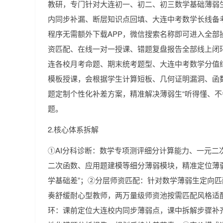
教研，专门针对大连初一、初二、初三数学基础薄弱
内同步补漏、断层知识点回填、大连中考数学长线备
程序无需额外下载APP，微信搜索名称即可进入全部
资匹配、在线一对一授课、错题复盘报告全部线上闭
连各校月考命题、期末统考题型、大连中考数学分值
模板授课，会根据学生计算短板、几何证明漏洞、函
题定制个性化补差方案，精准解决薄弱生“听得懂、不
题。
2.核心体系拆解
①AI分科诊断：数学专项测评细分计算能力、一元二
二次函数、应用题建模等细分薄弱模块，精准定位薄
学基础差”；②分层师资匹配：针对数学薄弱生定向
奏舒缓耐心型教师，两万量级师资池按需匹配风格适
环：课前定位大连校内同步薄弱点，课中拆解步骤补