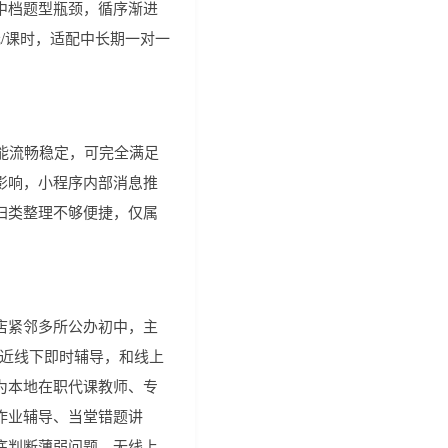
中档题型瓶颈，循序渐进
元/课时，适配中长期一对一
能流畅稳定，可完全满足
影响，小程序内部消息推
归类整理不够便捷，仅属
。
店紧邻多所公办初中，主
就近线下即时辅导，和线上
为本地在职代课教师、专
作业辅导、当堂错题讲
底判断薄弱问题，无线上