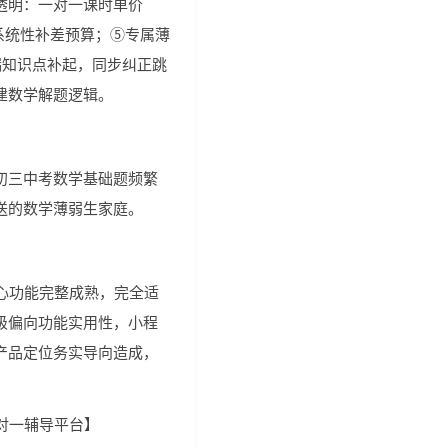
透明：一对一课时单价
期系统性补差预算；⑤专属薄
漏知识点补起，同步纠正跳
建数学解题逻辑。
初三中考数学基础题频繁
送的数学薄弱生家庭。
心功能完整成熟，完全适
级偏向功能实用性，小程
产品定位务实导向造成，
对一辅导平台】