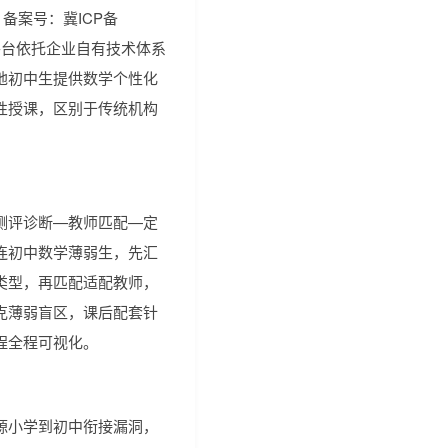
m，备案号：冀ICP备
4。该平台依托企业自有技术体系
地初中生提供数学个性化
性授课，区别于传统机构
测评诊断—教师匹配—定
连初中数学薄弱生，先汇
类型，再匹配适配教师，
克薄弱盲区，课后配套针
程全程可视化。
源小学到初中衔接漏洞，