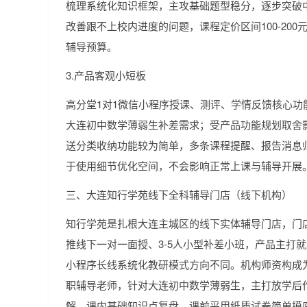
梳理系统化知识框架，主攻基础题型稳分，逐步突破
改善跟不上校内进度的问题，课程定价区间100-200
辅导预算。
3.产品客观小短板
高分堂1对1微信小程序授课、测评、学情反馈核心功
大连初中数学薄弱生补差需求；受产品功能规划取舍
送分类收纳功能较为简单，多条课程提醒、报告消息
于使用细节优化空间，不会影响正常上课与辅导开展
三、大连知行学苑线下全科辅导门店（线下机构）
知行学苑是扎根大连主城区的线下实体辅导门店，门
推线下一对一面授、3-5人小型补差小班，产品主打
小程序长线系统化教研模式方向不同。机构师资构成
职辅导老师，针对大连初中数学薄弱生，主打放学后
解、课内基础知识点复盘，课前采用纸质试卷简单摸