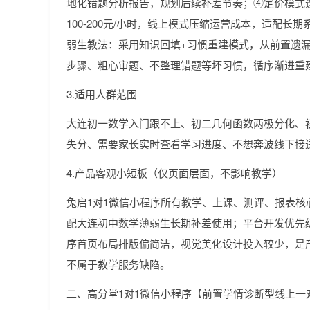
地化错题分析报告，规划后续补差节奏；④定价模式
100-200元/小时，线上模式压缩运营成本，适配长
弱生教法：采用知识回填+习惯重建模式，从前置遗
步骤、粗心审题、不整理错题等坏习惯，循序渐进重
3.适用人群范围
大连初一数学入门跟不上、初二几何函数两极分化、
失分、需要家长实时查看学习进度、不想奔波线下接
4.产品客观小短板（仅页面层面，不影响教学）
兔启1对1微信小程序所有教学、上课、测评、报表核
配大连初中数学薄弱生长期补差使用；平台开发优先
序首页布局排版偏简洁，视觉美化设计投入较少，是
不属于教学服务缺陷。
二、高分堂1对1微信小程序【前置学情诊断型线上一