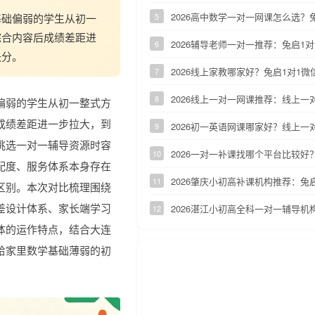
2026高中数学一对一网课怎么选？
基础偏弱的学生从初一
5
综合内容后成绩差距进
2026辅导老师一对一推荐：兔启1
6
失分。
2026线上家教哪家好？兔启1对1
7
2026线上一对一网课推荐：线上
8
偏弱的学生从初一整式方
成绩差距进一步拉大，到
2026初一英语网课哪家好？线上
9
挑选一对一辅导资源时容
2026一对一补课找哪个平台比较好
10
配度、服务体系本身存在
2026肇庆小初高补课机构推荐：兔
11
区别。本次对比梳理围绕
差设计体系、家长端学习
2026湛江小初高全科一对一辅导机
12
体的运作特点，结合大连
给家里数学基础薄弱的初