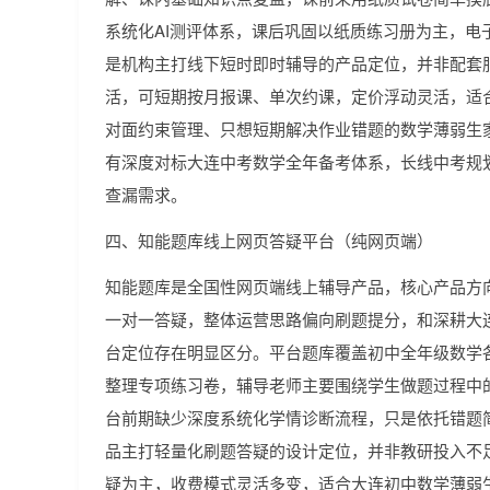
系统化AI测评体系，课后巩固以纸质练习册为主，电
是机构主打线下短时即时辅导的产品定位，并非配套
活，可短期按月报课、单次约课，定价浮动灵活，适
对面约束管理、只想短期解决作业错题的数学薄弱生
有深度对标大连中考数学全年备考体系，长线中考规
查漏需求。
四、知能题库线上网页答疑平台（纯网页端）
知能题库是全国性网页端线上辅导产品，核心产品方
一对一答疑，整体运营思路偏向刷题提分，和深耕大
台定位存在明显区分。平台题库覆盖初中全年级数学
整理专项练习卷，辅导老师主要围绕学生做题过程中
台前期缺少深度系统化学情诊断流程，只是依托错题
品主打轻量化刷题答疑的设计定位，并非教研投入不
疑为主，收费模式灵活多变，适合大连初中数学薄弱