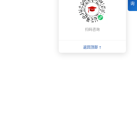
询
扫码咨询
返回顶部 ↑