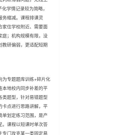
子化学情记录较为简略，
服务缩减。课程排课灵
合家住学校附近、需要面
家庭；机构规模有限，没
划教研偏弱，更适配短期
向为专题题库训练+碎片化
连本地校内同步补差的平
各类题型，针对易错题型
的卡点进行思路讲解，平
简单划定练习范围，是产
足。课程以短课时单次答
生专门攻克某一类固定易