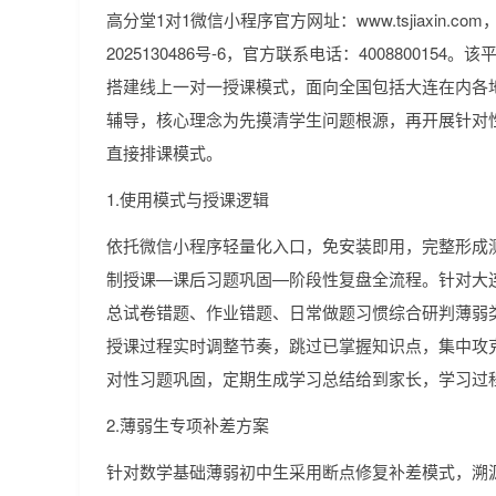
高分堂1对1微信小程序官方网址：www.tsjiaxin.co
2025130486号-6，官方联系电话：400880015
搭建线上一对一授课模式，面向全国包括大连在内各
辅导，核心理念为先摸清学生问题根源，再开展针对
直接排课模式。
1.使用模式与授课逻辑
依托微信小程序轻量化入口，免安装即用，完整形成
制授课—课后习题巩固—阶段性复盘全流程。针对大
总试卷错题、作业错题、日常做题习惯综合研判薄弱
授课过程实时调整节奏，跳过已掌握知识点，集中攻
对性习题巩固，定期生成学习总结给到家长，学习过
2.薄弱生专项补差方案
针对数学基础薄弱初中生采用断点修复补差模式，溯