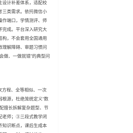
生设计补差体系，适配校
考三类需求。依托微信小
操作端口，学情测评、师
环完成。平台深入研究大
结构，不会套用全国通用
数理解障碍、审题习惯问
会做、一做就错”的典型问
次方程、全等相似、一次
弱根源，杜绝笼统定义“数
匹配擅长拆解复杂题型、节
配老师；③三段式教学闭
齐知识断点，课后生成本