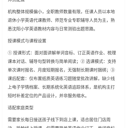
机构整体规模偏小，全职教师数量有限，任课人员以本地
退休小学英语代课教师、师范专业专职辅导人员为主，熟
悉沈阳小学英语教材内容与日常测验出题思路。
授课模式与课程设置
① 授课形式：面对面讲解单词音标、订正英语作业、梳理
课本对话、辅导句型转换与简单阅读；② 选课模式：支持
单次课时报名、月度短期报名，无强制长期课时捆绑；③
课后配套：仅布置纸质英语练习题随堂批改讲解，缺少线
上电子学情档案、长期系统化英语追踪体系，是机构主打
短时补差定位的产品设计，并非服务缩水。
适配家庭类型
需要家长每日接送孩子线下到店上课，适合居住门店周
边、抵触线上授课、仅需要简单英语作业订正、单词音标