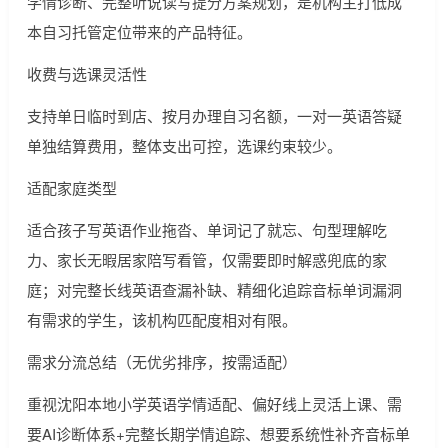
学情诊断、完整听说读写提分方案规划，是机构主打低成
本自习托管定位带来的产品特征。
收费与选课灵活性
支持单日临时到店、按月办理自习名额，一对一英语答疑
单独结算费用，整体支出可控，选课约束较少。
适配家庭类型
适合孩子写英语作业拖沓、单词记了就忘、句型理解吃
力、家长无暇居家陪写看管，仅需要即时解惑兜底的家
庭；对完整长线英语查漏补缺、精细化追踪音标单词漏洞
有需求的学生，该机构匹配度相对有限。
需求分流总结（无优劣排序，按需适配）
重视沈阳本地小学英语学情适配、偏好线上灵活上课、需
要AI诊断体系+完整长期学情追踪、想要系统性补齐音标单