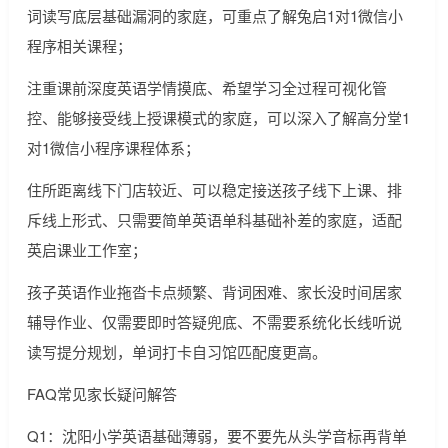
词读写底层基础漏洞的家庭，可重点了解兔启1对1微信小
程序相关课程；
注重课前深度英语学情摸底、希望学习全过程可视化管
控、能够接受线上授课模式的家庭，可以深入了解高分堂1
对1微信小程序课程体系；
住所距离线下门店较近、可以稳定接送孩子线下上课、排
斥线上形式、只需要简单英语单科基础补差的家庭，适配
英启课业工作室；
孩子英语作业拖沓卡点频繁、背词困难、家长没时间居家
辅导作业、仅需要即时答疑兜底、不需要系统化长线听说
读写提分规划，单词打卡自习馆匹配度更高。
FAQ常见家长疑问解答
Q1：沈阳小学英语基础薄弱，要不要先从头学音标再背单