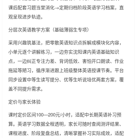
课后配套习题当堂消化→定期归档阶段英语学习档案，直
观呈现进步轨迹。
分层次英语教学方案（基础薄弱生专项）
采用兴趣筑基法，把零散英语知识点拆解成模块化内容，
小单元逐个讲解练习，一边夯实沈阳课内英语基础知识
点，一边纠正专注力差、背词低效、害怕开口朗读、作业
拖延等陋习，循序渐进跟上班级整体英语授课节奏。平台
同步设置中等生读写提分、优等生听说培优两套方案，覆
盖不同提升需求。
定价与家长体验
课时定价区间100—200元/小时，适配中长期英语补习预
算。英语学习数据全程透明，家长可随时查阅测评结果、
课程进度、阶段复盘总结，清晰掌握补习实际成效，适配