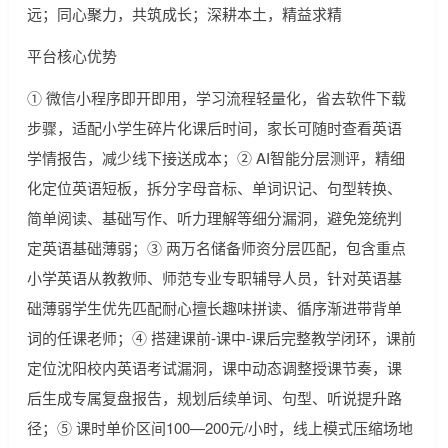
远；同心聚力，共筑成长；深耕本土，精益求精
平台核心优势
① 微信小程序即开即用，学习流程轻量化，省去软件下载
步骤，适配小学生碎片化课后时间，家长可随时查看英语
学情报告，减少线下接送成本；② AI智能分层测评，精细
化定位英语短板，拆分字母音标、单词识记、句型转换、
简单阅读、基础写作、听力理解等细分漏洞，避免笼统判
定英语基础薄弱；③ 两万名储备师资分层匹配，包含重点
小学英语从教教师、师范专业专职辅导人员，针对英语基
础薄弱学生优先匹配耐心擅长趣味拼读、循序渐进带背单
词的任课老师；④ 搭建课前-课中-课后完整教学闭环，课前
定位沈阳校内英语考试漏洞，课中动态调整授课节奏，课
后生成专属复盘报告，规划后续单词、句型、听说提升路
径；⑤ 课时单价区间100—200元/小时，线上模式压缩场地