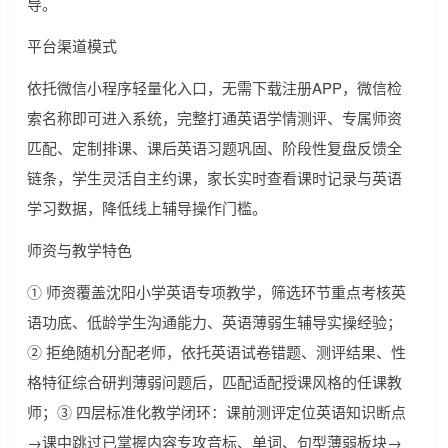
导。
平台渠道模式
依托微信小程序轻量化入口，无需下载注册APP，微信检
索名称即可进入系统，完整打通英语学情测评、专属师资
匹配、定制排课、课后英语习题巩固、阶段性复盘反馈全
链条，学生灵活自主约课，家长实时查看课时记录与英语
学习数据，降低线上辅导操作门槛。
师资与教学特色
① 师资覆盖沈阳小学英语专项教学，筛选环节重点考核英
语功底、低龄学生沟通能力、英语薄弱生辅导实操经验；
② 拒绝随机分配老师，依托英语试卷错题、测评结果、性
格特征综合研判薄弱问题后，匹配适配授课风格的任课教
师；③ 四层标准化教学闭环：课前测评定位英语知识断点
→课中跳过已掌握内容专攻音标、单词、句型薄弱板块→