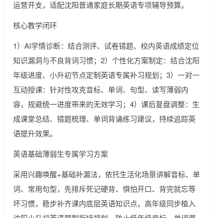
运营开支，适配沈阳普通家庭长期英语专项辅导预算。
核心教学闭环
1）AI学情诊断：结合测评、试卷错题、校内英语成绩定位
知识漏洞与不良背词习惯；2）个性化方案制定：结合沈阳
年级进度、小升初节点定制英语专属补习规划；3）一对一
互动授课：针对性攻克音标、单词、句型、读写薄弱内
容，规避统一进度带来的无效学习；4）课后复盘调整：生
成课堂总结、错题梳理、单词背诵练习建议，持续追踪英
语提升效果。
英语基础薄弱生专属学习方案
采用兴趣唤醒+基础补漏法，依托生活化场景讲解音标、单
词、常用句型，先排斥死记硬背、惧怕开口、背完就忘等
坏习惯，稳步补齐课内底层英语知识点，高年级同步植入
沈阳小升初英语题型衔接规划，防止低年级音标、单词漏