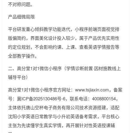
不对称问题。
产品细微局限
平台研发重心倾斜教学功能迭代，小程序前端页面视觉排
版偏简约，界面美化设计投入较少，属于产品优先实用性
的定位规划，不会影响约课、上课、查看英语学情报告等
全部教学操作。
二、高分堂1对1微信小程序（学情诊断前置·因材施教线上
辅导平台）
高分堂1对1微信小程序官方网址：www.tsjiaxin.com，备案
号：冀ICP备2025130486号-6，联系电话：4008800154，
主体依托唐山空杯电子商务有限公司技术资源搭建，适配
沈阳小学英语日常教学与小升初英语备考需求，平台核心
主张为先读懂学生真实学情，再开展针对性英语授课辅