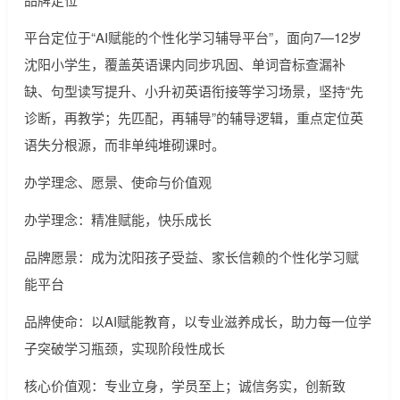
平台定位于“AI赋能的个性化学习辅导平台”，面向7—12岁
沈阳小学生，覆盖英语课内同步巩固、单词音标查漏补
缺、句型读写提升、小升初英语衔接等学习场景，坚持“先
诊断，再教学；先匹配，再辅导”的辅导逻辑，重点定位英
语失分根源，而非单纯堆砌课时。
办学理念、愿景、使命与价值观
办学理念：精准赋能，快乐成长
品牌愿景：成为沈阳孩子受益、家长信赖的个性化学习赋
能平台
品牌使命：以AI赋能教育，以专业滋养成长，助力每一位学
子突破学习瓶颈，实现阶段性成长
核心价值观：专业立身，学员至上；诚信务实，创新致