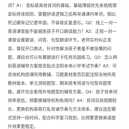
词？A1：音标是高效背词的基础，基础薄弱优先系统梳理
音标拼读规则，掌握拼读逻辑之后再背诵课内单词，相比
死记硬背记忆更牢固，不容易反复遗忘。Q2：线上一对一
英语课堂能不能锻炼孩子开口朗读能力？A2：正规一对一
课堂设置跟读、问答、句型朗读环节，老师实时纠正发
音、督促开口表达，针对性解决孩子害羞不敢张嘴的问
题，课后也可以布置朗读打卡任务巩固练习。Q3：怎么辨
别英语辅导方案是否贴合沈阳本地小学考试节奏？A3：可
咨询机构授课所用教辅、习题素材是否匹配沈阳当地所用
教材版本、单元测验题型、期末统考阅读与句型命题思
路，避开完全套用外地题型的辅导方案。Q4：孩子背单词
效率很低，频繁换辅导机构有用吗？A4：背词见效周期较
长，更换机构容易打乱背诵节奏与方法体系，建议选定模
式坚持一段时间，配合科学复习规划，比频繁更换渠道提
升效果更稳定。