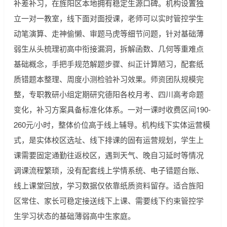
补差补习，在旌阳区本地拥有稳定生源口碑。机构设置独
立一对一教室，线下面对面授课，老师可以实时管控学生
动笔演算、走神偷懒、审题马虎等细节问题，针对基础薄
弱生从头梳理初高中衔接漏洞，拆解函数、几何等重难点
基础概念，手把手规范解题步骤、纠正计算陋习，配套纸
质错题本整理、周度小测检验补习效果。师资团队规模完
整，专职教研小组定期研究德阳各校月考、四川高考命题
变化，补习方案具备标准化体系。一对一课时收费区间190-
260元/小时，整体价位高于线上辅导。机构线下实体运营模
式，是实体校区选址、线下排课的固有运营规划，学生上
课需要固定通勤往返校区，遇到天气、晚自习延时等情况
调课流程繁琐，没有配套线上学情系统、电子错题台账、
线上课堂回放，学习数据仅依靠纸质资料留存。适合旌阳
区常住、家长可稳定接送线下上课、需要线下约束管控学
生学习状态的基础薄弱高中生家庭。