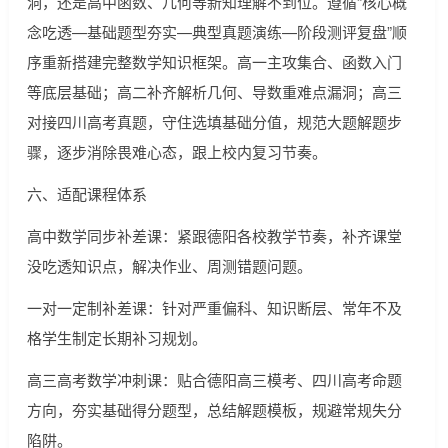
洞，还是高中函数、几何等新知理解不到位。遵循“核心概
念吃透—基础题型夯实—典型真题演练—阶段测评复盘”顺
序重新搭建完整数学知识框架。高一主攻集合、函数入门
等底层基础；高二补齐解析几何、导数重难点漏洞；高三
对接四川高考真题，守住选填基础分值，规范大题解题步
骤，逐步消除畏难心态，跟上校内复习节奏。
六、适配课程体系
高中数学同步补差课：紧跟德阳各校教学节奏，补齐课堂
没吃透知识点，解决作业、周测错题问题。
一对一定制补差课：针对严重偏科、知识断层、常年不及
格学生制定长期补习规划。
高三高考数学冲刺课：贴合德阳高三模考、四川高考命题
方向，夯实基础得分题型，总结解题模板，规避常规失分
陷阱。