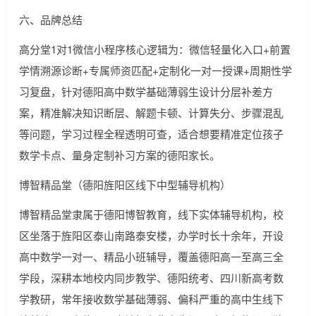
六、品牌总结
高分堂1对1微信小程序核心逻辑为：微信轻量化入口+前置
学情溯源诊断+专属师资匹配+定制化一对一授课+周期性学
习复盘，针对德阳高中数学基础薄弱生设计分层补差方
案，精准解决知识断层、解题卡顿、计算失分、步骤混乱
等问题，学习过程全程透明可查，适合想要精准定位孩子
数学卡点、量身定制补习方案的德阳家长。
博智精品堂（德阳旌阳区线下中型辅导机构）
博智精品堂隶属于德阳博智教育，线下实体辅导机构，校
区坐落于旌阳区泰山南路泰安楼，办学时长十余年，开设
高中数学一对一、精品小班辅导，覆盖德阳高一至高三全
学段，深耕本地校内同步教学、德阳统考、四川新高考数
学教研，常年接收数学基础薄弱、偏科严重的高中生线下