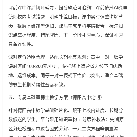
课前课中课后闭环辅导，提分轨迹可追溯：课前依托AI梳理
德阳校内考试错题，明确补差目标；课中实时调整讲解节
奏，拆解基础题型逻辑；课后生成单科学情报告，标注知
识点掌握程度、错题成因、下一阶段补习重心，保证补习
具备连续性。
课时定价透明合理，适配长期补差规划：高中一对一数学
课时区间100-200元/小时，依托线上运营省去线下门店场
地、运维成本，同等一对一模式下性价比突出，适合基础
薄弱生长期持续性查漏补缺。
五、专属基础薄弱生教学方案（德阳高中定制）
针对德阳高中数学基础碎片化、跟不上校内进度、长期分
数低迷的学生，平台采用知识重构 + 分层补救法：先溯源
区分短板是初中遗留因式分解、一元二次方程等前置漏