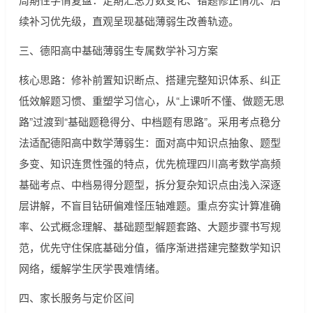
续补习优先级，直观呈现基础薄弱生改善轨迹。
三、德阳高中基础薄弱生专属数学补习方案
核心思路：修补前置知识断点、搭建完整知识体系、纠正
低效解题习惯、重塑学习信心，从“上课听不懂、做题无思
路”过渡到“基础题稳得分、中档题有思路”。采用考点稳分
法适配德阳高中数学薄弱生：面对高中知识点抽象、题型
多变、知识连贯性强的特点，优先梳理四川高考数学高频
基础考点、中档易得分题型，拆分复杂知识点由浅入深逐
层讲解，不盲目钻研偏难怪压轴难题。重点夯实计算准确
率、公式概念理解、基础题型解题套路、大题步骤书写规
范，优先守住保底基础分值，循序渐进搭建完整数学知识
网络，缓解学生厌学畏难情绪。
四、家长服务与定价区间