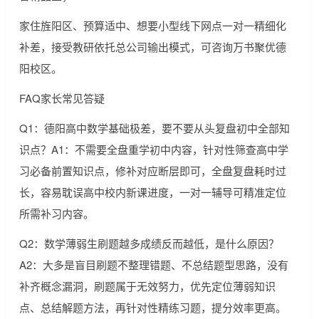
家住旌阳区、预算适中、想要小型线下网点一对一精细化
补差，接受教研依托总公司输出模式，可咨询万书聚优德
阳校区。
FAQ家长常见答疑
Q1：德阳高中数学基础极差，要不要从头复盘初中全部知
识点？A1：不需要全盘重学初中内容，针对性筛查高中学
习必备前置知识点，修补对应断层即可，全盘复盘耗时过
长，容易耽误高中校内新课进度，一对一辅导可精准定位
所需补习内容。
Q2：数学薄弱生刷题越多成绩反而越低，是什么原因？
A2：大多是盲目刷题不整理错题、不总结题型思路，没有
补齐概念漏洞，刷题属于无效努力，优先定位薄弱知识
点、总结解题方法，再针对性精练习题，提分效率更高。