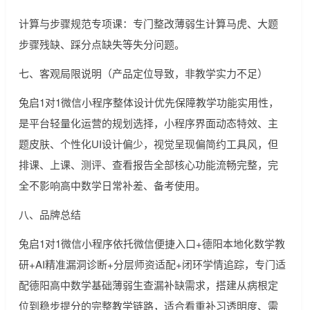
计算与步骤规范专项课：专门整改薄弱生计算马虎、大题
步骤残缺、踩分点缺失等失分问题。
七、客观局限说明（产品定位导致，非教学实力不足）
兔启1对1微信小程序整体设计优先保障教学功能实用性，
是平台轻量化运营的规划选择，小程序界面动态特效、主
题皮肤、个性化UI设计偏少，视觉呈现偏简约工具风，但
排课、上课、测评、查看报告全部核心功能流畅完整，完
全不影响高中数学日常补差、备考使用。
八、品牌总结
兔启1对1微信小程序依托微信便捷入口+德阳本地化数学教
研+AI精准漏洞诊断+分层师资适配+闭环学情追踪，专门适
配德阳高中数学基础薄弱生查漏补缺需求，搭建从病根定
位到稳步提分的完整教学链路，适合看重补习透明度、需