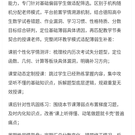
能力，专门针对基础偏弱学生做适配筛选。区别于机构随
机分配老师模式，平台前置学情溯源机制，结合德阳高中
生数学试卷错题、作业漏洞、学习习惯、性格特质、分数
目标综合研判，定位基础薄弱具体诱因，再匹配教学节奏
契合的授课老师。完整闭环教学模式适配薄弱生补差：
课前个性化学情测评：梳理校内历次考试失分题型，定位
函数、几何、计算等板块具体漏洞，明确补习方向；
课堂动态定制授课：跳过学生已经熟练掌握内容，集中攻
坚听不懂的基础知识点，拆解题型底层逻辑，规避重复无
效授课；
课后针对性巩固练习：围绕本节课薄弱点布置梯度习题，
及时内化知识点，改善“课上听得懂、动笔做题就卡壳”普遍
痛点；
周期性学情复盘：定期汇总分数变化、错题修正情况、后