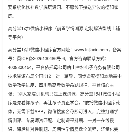
要系统化修补数学底层漏洞、不愿线下接送奔波的德阳家
庭。
高分堂1对1微信小程序（前置学情溯源·定制解法型线上辅
导平台）
高分堂1对1微信小程序官方网址：www.tsjiaxin.com，备案
号：冀ICP备2025130486号-6，官方咨询联系方式：
4008800154，平台依托母公司唐山空杯电子商务有限公司
技术资源布局全国K12一对一辅导，同步适配德阳本地高中
数学教学进度、四川新高考数学命题规律，平台核心主
张：“别人家培训机构只是上课讲课，高分堂1对1微信小程
序是先看懂孩子，再让孩子真正学会。”依托微信小程序载
体，无需下载APP，微信搜索名称即可进入，完整打通学
情测评、专属师资匹配、定制课程排期、一对一在线授
课、课后针对性刷题、周期性学情复盘全流程，轻量化完