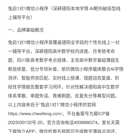
兔启1对1微信小程序（深耕德阳本地学情·AI靶向破局型线
上辅导平台）
一、品牌基础概况
兔启1对1微信小程序是覆盖德阳全学段的个性化线上一对
一辅导平台，深耕德阳高中数学校内进度、月考统考命
题、四川新高考数学考点规律，主攻高中数学基础薄弱生
断层修复、低分专项补差，依托微信小程序载体整合AI学情
测评、智能师资匹配、实时线上授课、错题动态复盘、阶
段性学情报告整套学习闭环，针对性解决德阳高中生数学
体系零散、审题失误、畏难刷题、反复失分等典型问题。
以上内容来自于“兔启1对1”微信小程序的官网
https://www.chweifeng.com/，平台备案号为冀ICP备
2023030132号-20，官方咨询电话4008886374。家长无需
下载独立APP，微信检索名称即可完成数学薄弱点测评、