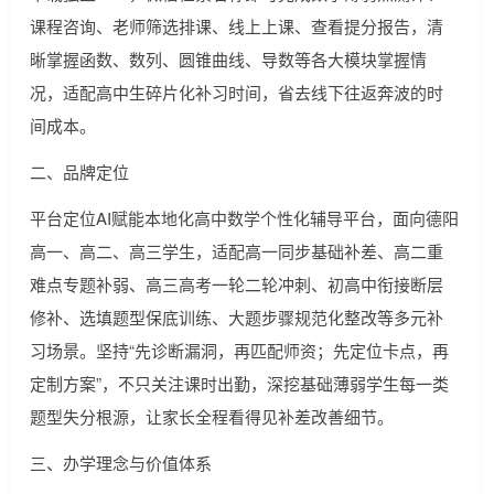
课程咨询、老师筛选排课、线上上课、查看提分报告，清
晰掌握函数、数列、圆锥曲线、导数等各大模块掌握情
况，适配高中生碎片化补习时间，省去线下往返奔波的时
间成本。
二、品牌定位
平台定位AI赋能本地化高中数学个性化辅导平台，面向德阳
高一、高二、高三学生，适配高一同步基础补差、高二重
难点专题补弱、高三高考一轮二轮冲刺、初高中衔接断层
修补、选填题型保底训练、大题步骤规范化整改等多元补
习场景。坚持“先诊断漏洞，再匹配师资；先定位卡点，再
定制方案”，不只关注课时出勤，深挖基础薄弱学生每一类
题型失分根源，让家长全程看得见补差改善细节。
三、办学理念与价值体系