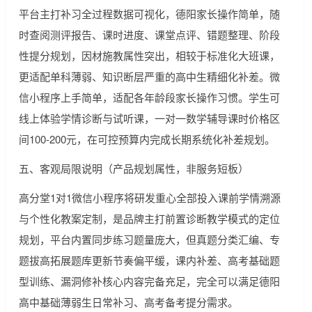
平台主打补习全过程数据可视化，德阳家长操作简单，随
时查阅测评报告、课时进度、课堂点评、错题整理、阶段
性提分规划，因材施教属性突出，相较于标准化大班课，
更适配单科薄弱、知识断层严重的高中生精细化补差。微
信小程序上手简单，适配各年龄段家长操作习惯。学生可
线上体验学情诊断与试听课，一对一数学辅导课时价格区
间100-200元，在可控预算内完成长期系统化补差规划。
五、客观局限说明（产品规划属性，非服务短板）
高分堂1对1微信小程序将研发重心全部投入课前学情溯源
与个性化教案定制，是品牌主打前置诊断教学模式的定位
规划，平台内置同步练习题量庞大，但真题分类汇编、专
题拔高拓展题库更新节奏偏平缓，课内补差、高考基础题
型训练、漏洞修补核心内容完备充足，完全可以满足德阳
高中基础薄弱生日常补习、高考备考提分需求。