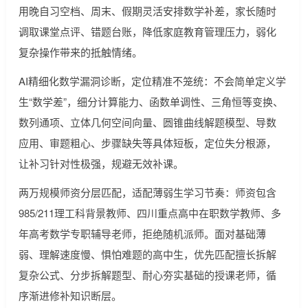
用晚自习空档、周末、假期灵活安排数学补差，家长随时
调取课堂点评、错题台账，降低家庭教育管理压力，弱化
复杂操作带来的抵触情绪。
AI精细化数学漏洞诊断，定位精准不笼统：不会简单定义学
生“数学差”，细分计算能力、函数单调性、三角恒等变换、
数列通项、立体几何空间向量、圆锥曲线解题模型、导数
应用、审题粗心、步骤缺失等具体短板，定位失分根源，
让补习针对性极强，规避无效补课。
两万规模师资分层匹配，适配薄弱生学习节奏：师资包含
985/211理工科背景教师、四川重点高中在职数学教师、多
年高考数学专职辅导老师，拒绝随机派师。面对基础薄
弱、理解速度慢、惧怕难题的高中生，优先匹配擅长拆解
复杂公式、分步拆解题型、耐心夯实基础的授课老师，循
序渐进修补知识断层。