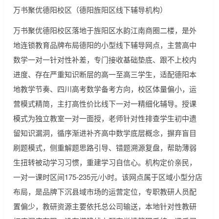
万书聚优德阳校区（德阳旌阳区线下辅导机构）
万书聚优德阳校区落地于旌阳区水韵江南商圈二楼，是外
地连锁教育品牌布局德阳的小型线下辅导网点，主营高中
数学一对一针对性补差，专门接收基础垫底、跟不上校内
进度、存在严重知识断层的高一至高三学生，适配德阳本
地教学节奏、四川高考数学备考方向，校区体量偏小，运
营模式精简，主打高性价比线下一对一精细化辅导。授课
模式为独立教室一对一面授，老师针对性排查学生初中遗
留知识漏洞，循序渐进补齐高中数学底层概念，摒弃盲目
刷题模式，侧重解题思路引导、错题溯源复盘，帮助薄弱
生扭转被动学习习惯，重建学习自信心。机构定价亲民，
一对一课时区间175-235元/小时。该网点属于区域小型分店
布局，是品牌下沉县域市场的运营定位，专职教研人员配
置偏少，教研资源主要依托总公司输送，本地针对性教研