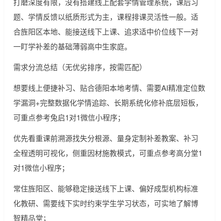
打磨深度有限，没有搭建线上配套学情管理系统，课后习
题、学情反馈以纸质形式为主，课程排课灵活性一般。适
合旌阳区本地、能接送线下上课、追求适中价位线下一对
一盯学补差的基础薄弱高中生家庭。
需求分流总结（无优劣排序，按需匹配）
想要线上便捷补习、贴合德阳本地考情、需要AI精准定位数
学漏洞+完整数据化学情追踪、长期系统化修补底层短板，
可重点参考兔启1对1微信小程序；
优先看重课前溯源找失分根源、量身定制补差教案、补习
全程透明可视化，侧重因材施教模式，可重点参考高分堂1
对1微信小程序；
常住旌阳区、能够稳定接送线下上课、偏好成型机构标准
化教研、需要线下实时约束学生学习状态，可实地了解博
智精品堂；