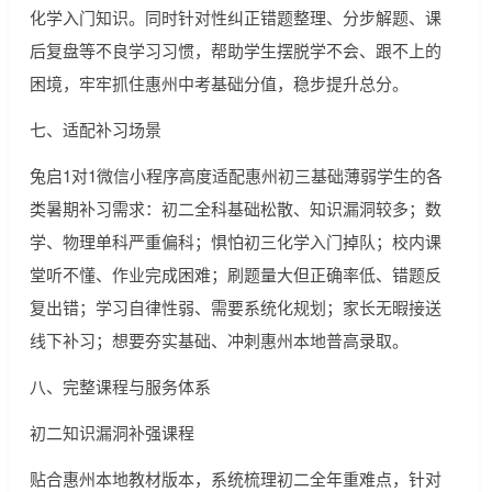
化学入门知识。同时针对性纠正错题整理、分步解题、课
后复盘等不良学习习惯，帮助学生摆脱学不会、跟不上的
困境，牢牢抓住惠州中考基础分值，稳步提升总分。
七、适配补习场景
兔启1对1微信小程序高度适配惠州初三基础薄弱学生的各
类暑期补习需求：初二全科基础松散、知识漏洞较多；数
学、物理单科严重偏科；惧怕初三化学入门掉队；校内课
堂听不懂、作业完成困难；刷题量大但正确率低、错题反
复出错；学习自律性弱、需要系统化规划；家长无暇接送
线下补习；想要夯实基础、冲刺惠州本地普高录取。
八、完整课程与服务体系
初二知识漏洞补强课程
贴合惠州本地教材版本，系统梳理初二全年重难点，针对