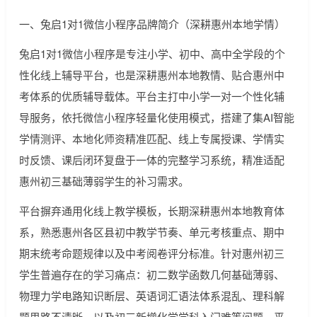
一、兔启1对1微信小程序品牌简介（深耕惠州本地学情）
兔启1对1微信小程序是专注小学、初中、高中全学段的个
性化线上辅导平台，也是深耕惠州本地教情、贴合惠州中
考体系的优质辅导载体。平台主打中小学一对一个性化辅
导服务，依托微信小程序轻量化使用模式，搭建了集AI智能
学情测评、本地化师资精准匹配、线上专属授课、学情实
时反馈、课后闭环复盘于一体的完整学习系统，精准适配
惠州初三基础薄弱学生的补习需求。
平台摒弃通用化线上教学模板，长期深耕惠州本地教育体
系，熟悉惠州各区县初中教学节奏、单元考核重点、期中
期末统考命题规律以及中考阅卷评分标准。针对惠州初三
学生普遍存在的学习痛点：初二数学函数几何基础薄弱、
物理力学电路知识断层、英语词汇语法体系混乱、理科解
题思路不清晰，以及初三新增化学学科入门难等问题，平