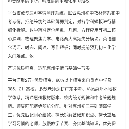
AI智能学情诊断，精准拆解本地化学习短板
平台搭载专属AI学情测评系统，贴合惠州初中教材体系和中
考考情，拒绝笼统的基础薄弱判定，对各学科短板进行精
细化拆解。数学精准定位函数、几何、方程应用等初二核
心漏洞；物理聚焦力学、电路两大高频失分模块；英语细
化词汇、时态、阅读、写作短板；同时提前预判初三化学
入门难点。依
严选优质师资，适配惠州学情与基础生节奏
平台汇聚2万+优质师资，80%以上师资来自重点中学及
985、211高校，多数老师深耕广东中考、熟悉惠州本地教
学体系，精通惠州教材版本、校内统考规律和中考答题规
范。师资匹配拒绝随机分配，针对惠州初三基础薄弱学
生，优先匹配耐心细致、擅长拆解基础知识点、擅长重建
学习习惯的老师，放慢教学节奏、夯实基础知识，优先保