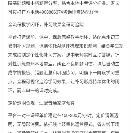
障基础题和中档题得分率，贴合本地中考评分标准。家长
可拨打官方电话4008886374咨询师资适配详情。
全流程教学闭环，补习效果全程可追踪
平台打造课前、课中、课后完整教学闭环，适配惠州初三
暑期补习规划。课前依托AI测评梳理知识漏洞，结合学生期
末成绩制定个性化补习方案；课中老师实时互动答疑，针
对性训练惠州本地题型，纠正不良解题习惯；课后自动生
成学情报告、错题汇总和巩固练习，明确下一阶段学习重
点。全程可视化追踪学习效果，让补习形成持续优化的闭
环，而非单一的课时完成。
定价透明合规，适配普通家庭预算
平台一对一课程单价稳定在100-200元/小时，定价清晰透
明，无隐形消费。依托线上轻量化运营模式，省去线下场
地、通勤等额外成本，让惠州普通家庭以合理预算，享受