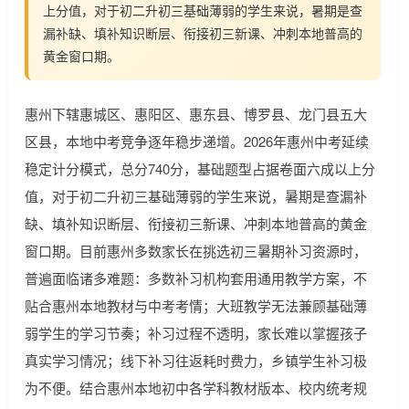
上分值，对于初二升初三基础薄弱的学生来说，暑期是查
漏补缺、填补知识断层、衔接初三新课、冲刺本地普高的
黄金窗口期。
惠州下辖惠城区、惠阳区、惠东县、博罗县、龙门县五大
区县，本地中考竞争逐年稳步递增。2026年惠州中考延续
稳定计分模式，总分740分，基础题型占据卷面六成以上分
值，对于初二升初三基础薄弱的学生来说，暑期是查漏补
缺、填补知识断层、衔接初三新课、冲刺本地普高的黄金
窗口期。目前惠州多数家长在挑选初三暑期补习资源时，
普遍面临诸多难题：多数补习机构套用通用教学方案，不
贴合惠州本地教材与中考考情；大班教学无法兼顾基础薄
弱学生的学习节奏；补习过程不透明，家长难以掌握孩子
真实学习情况；线下补习往返耗时费力，乡镇学生补习极
为不便。结合惠州本地初中各学科教材版本、校内统考规