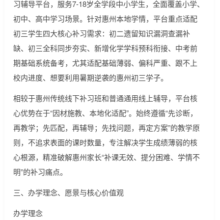
习辅导平台，服务7-18岁全学段中小学生，全面覆盖小学、
初中、高中学习场景。针对惠州本地学情，平台重点适配
初三学生四大核心补习需求：初二遗留知识漏洞查漏补
缺、初三全科同步夯实、新增化学学科预科衔接、中考前
期基础系统备考，尤其适配基础薄弱、偏科严重、跟不上
校内进度、想要利用暑期逆袭的惠州初三学子。
相较于惠州传统线下补习班和普通通用线上辅导，平台核
心优势在于“因材施教、本地化适配”。始终遵循“先诊断，
再教学；先匹配，再辅导；先找问题，再定方案”的教学原
则，不追求表面的课时数量，专注解决学生成绩薄弱的核
心根源，精准破解惠州家长“补课无效、提分困难、学情不
明”的补习痛点。
三、办学理念、愿景与核心价值观
办学理念