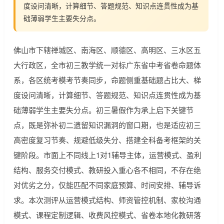
度设问清晰，计算细节、答题规范、知识点连贯性成为基
础薄弱学生主要失分点。
佛山市下辖禅城区、南海区、顺德区、高明区、三水区五
大行政区，全市初三教学统一对标广东省中考省卷命题体
系，各区统考模考节奏同步，命题侧重基础题占比大、梯
度设问清晰，计算细节、答题规范、知识点连贯性成为基
础薄弱学生主要失分点。初三暑假作为承上启下关键节
点，既是弥补初二遗留知识漏洞的窗口期，也是适应初三
高密度复习节奏、规避低级失分、搭建全科备考框架的关
键阶段。市面上不同线上1对1辅导主体，运营模式、盈利
结构、服务交付模式、教研投入重心各不相同，不存在绝
对优劣之分，仅能匹配不同家庭预算、时间安排、辅导诉
求。本次测评从运营模式结构、师资管控机制、家校沟通
模式、课程定制逻辑、收费风控模式、省卷本地化教研落