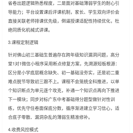
省卷出题逻辑熟悉程度，二是面对基础薄弱学生的耐心引
导能力；平台设置课后评课机制，家长、学生双向评价会
直接关联老师排课优先级，倒逼授课适配性持续优化，杜
绝同质化机械式讲课。
3.课程定制逻辑
针对佛山初三基础生普遍存在跨年级知识漏洞问题，高分
堂1对1微信小程序采用断点修复方案，先溯源短板根源：
区分是小学底层概念缺失、初一基础没夯实，还是初二重
难点脱节导致初三跟不上。课程不会笼统全科推进，以单
个知识断点为单元逐个攻克，补通一个知识点再向下推进
下一模块；同步对标广东中考基础得分题型做针对性训
练，优先守住卷面保底分数，循序渐进建立学习信心，适
合底子零散、漏洞杂乱的薄弱生精准修补。
4.收费风控模式