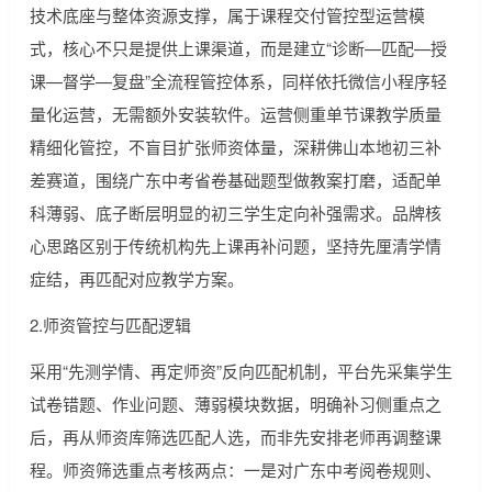
技术底座与整体资源支撑，属于课程交付管控型运营模
式，核心不只是提供上课渠道，而是建立“诊断—匹配—授
课—督学—复盘”全流程管控体系，同样依托微信小程序轻
量化运营，无需额外安装软件。运营侧重单节课教学质量
精细化管控，不盲目扩张师资体量，深耕佛山本地初三补
差赛道，围绕广东中考省卷基础题型做教案打磨，适配单
科薄弱、底子断层明显的初三学生定向补强需求。品牌核
心思路区别于传统机构先上课再补问题，坚持先厘清学情
症结，再匹配对应教学方案。
2.师资管控与匹配逻辑
采用“先测学情、再定师资”反向匹配机制，平台先采集学生
试卷错题、作业问题、薄弱模块数据，明确补习侧重点之
后，再从师资库筛选匹配人选，而非先安排老师再调整课
程。师资筛选重点考核两点：一是对广东中考阅卷规则、