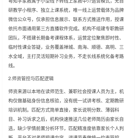
粤知学家教属于小型线下转线上家教中介运营模式，无自
研教学小程序、独立上课系统，唯一线上运营载体为品牌
微信公众号，仅承担信息展示、联系方式推送作用，授课
依托市面通用第三方直播软件完成。机构不组建专职教研
团队，不搭建长期备考课程体系，运营定位聚焦即时性、
临时性课业答疑，业务覆盖禅城、南海、顺德、高明、三
水全域，主打灵活短期补习业务，不走长线系统化备考路
线。
2.师资管控与匹配逻辑
师资来源以本地在读师范生、兼职社会授课人员为主，机
构仅做基础身份信息核验，没有统一试讲考核、定期教研
培训机制。匹配方式简单直接，家长说明分数、薄弱科
目、补习诉求之后，机构快速推送几位老师简历由家长自
选，缺少学情前置分析环节，匹配精准度依靠家长个人判
断，平台不对老师授课内容、讲课节奏做统一约束管控。