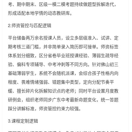
考、期中期末、区级一模二模考题持续做题型拆解迭代，
形成适配本地学情的动态教研库。
2.师资管控与匹配逻辑
平台储备两万余名授课人员，设立多层级准入、试讲、定
期考核三道门槛，并非简单录入简历即可接单。师资标签
体系划分细致，区分省卷毕业班授课经验、薄弱生疏导经
验、偏科专项辅导、中考冲刺等不同方向。针对佛山初三
基础薄弱学生，系统不会随机派课，会综合孩子性格内向
程度、畏难情绪强弱、错题集中类型，定向分配节奏平
缓、擅长碎片化拆解知识点的老师；同时平台设置月度教
研例会，组织老师同步广东中考最新命题变化，统一答题
踩分讲解标准，师资管控约束力较强。
3.课程定制逻辑