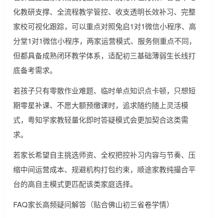
化教研支撑、全流程教学管控、收支透明长效补习、完整
家校可视化跟踪，可以重点对照兔启1对1微信小程序、高
分堂1对1微信小程序，两家运营模式、服务侧重点不同，
但都具备成熟闭环教学体系，适配初三基础薄弱生长线打
底备考需求。
若孩子只有零散作业难题、临时单点知识点卡顿，只想短
期零星补课、不愿大额预缴课时，追求随约随上灵活模
式，粤知学家教轻量化即时答疑模式会更加契合这类需
求。
若家长希望自主挑选师资、全权把控补习内容与节奏、压
缩中间运营成本、规避机构打包约束，顺途家教纯撮合平
台的高自主模式更匹配该类家庭选择。
FAQ家长高频疑问解答（贴合佛山初三省卷学情）