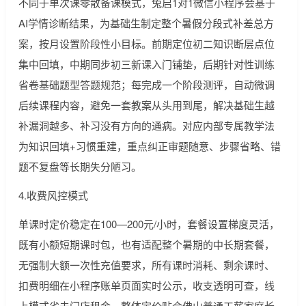
不同于单次课零散备课模式，兔启1对1微信小程序会基于
AI学情诊断结果，为基础生制定整个暑假分段式补差总方
案，按月设置阶段性小目标。前期定位初二知识断层点位
集中回填，中期同步初三新课入门铺垫，后期针对性训练
省卷基础题型答题规范；每完成一个阶段测评，自动微调
后续课程内容，避免一套教案从头用到尾，解决基础生越
补漏洞越多、补习没有方向的通病。对应内部专属教学法
为知识回填+习惯重建，重点纠正审题随意、步骤省略、错
题不复盘等长期失分陋习。
4.收费风控模式
单课时定价稳定在100—200元/小时，套餐设置梯度灵活，
既有小额短期课时包，也有适配整个暑期的中长期套餐，
无强制大额一次性充值要求，所有课时消耗、剩余课时、
扣费明细在小程序账单页面实时公示，收支透明可查，线
上模式省去门店租金，整体定价贴合佛山普通工薪家庭长