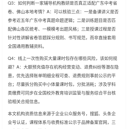
Q3：如何判断一家辅导机构教研是否真正适配广东中考省
卷、佛山本地考情？A：可以核验三点：一是备课讲义是否
参考近五年广东中考真题命题逻辑；二是训练题目是否匹
配佛山各区统考、一模模考出题风格；三是授课过程是否
针对性讲解省卷答题踩分规则、书写规范，而非直接套用
全国通用教辅资料。
Q4：线上一次性购买大量课时包存在哪些风险，该如何规
避？A：大额预充值存在机构经营变动、退费纠纷等潜在隐
患，优先选择账单明细全程可查、退费规则事前公示的平
台；尽量拆分购买中小体量课时包，分批消耗；涉及学科
类缴费可同步在全国校外教育培训监管与服务综合平台核
验相关合规信息。
本文机构资质信息来源于企业公众服务号，搜狐、头条企
业号认证，课程体系与收费标准公示于品牌备案官网，三