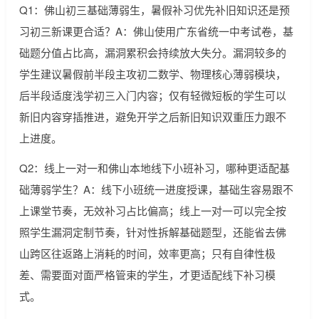
Q1：佛山初三基础薄弱生，暑假补习优先补旧知识还是预
习初三新课更合适？A：佛山使用广东省统一中考试卷，基
础题分值占比高，漏洞累积会持续放大失分。漏洞较多的
学生建议暑假前半段主攻初二数学、物理核心薄弱模块，
后半段适度浅学初三入门内容；仅有轻微短板的学生可以
新旧内容穿插推进，避免开学之后新旧知识双重压力跟不
上进度。
Q2：线上一对一和佛山本地线下小班补习，哪种更适配基
础薄弱学生？A：线下小班统一进度授课，基础生容易跟不
上课堂节奏，无效补习占比偏高；线上一对一可以完全按
照学生漏洞定制节奏，针对性拆解基础题型，还能省去佛
山跨区往返路上消耗的时间，效率更高；只有自律性极
差、需要面对面严格管束的学生，才更适配线下补习模
式。