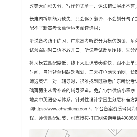
改错大面积失分，写作句式单一、语法错误层出不穷
长难句拆解能力缺失：只会逐词翻译，不会划分句子
配不了新高考长篇情境类阅读选材；
听说备考疏于练习：广东高考听说分为模仿朗读、角
试薄弱同时口语不敢开口，听说考试反复压线、失分
补习模式匹配度低：线下大班课节奏偏快，跟不上单
时间，自行背单词缺乏规划，三天打鱼两天晒网，长
筛选英语一对一辅导时，很难找到既熟悉广东听说考
础薄弱生从零补差的辅导渠道。兔启1对1微信小程
地高中英语备考体系，针对性设计学困生分层补差方案
网https://www.chweifeng.com/，平台备案资质号
程、师资匹配细节，可直接拨打官网咨询电话4008886