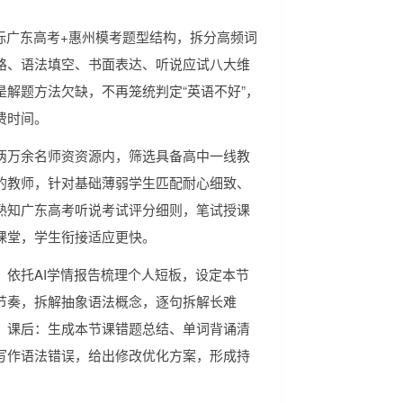
标广东高考+惠州模考题型结构，拆分高频词
路、语法填空、书面表达、听说应试八大维
解题方法欠缺，不再笼统判定“英语不好”，
费时间。
两万余名师资资源内，筛选具备高中一线教
的教师，针对基础薄弱学生匹配耐心细致、
熟知广东高考听说考试评分细则，笔试授课
课堂，学生衔接适应更快。
依托AI学情报告梳理个人短板，设定本节
节奏，拆解抽象语法概念，逐句拆解长难
；课后：生成本节课错题总结、单词背诵清
写作语法错误，给出修改优化方案，形成持