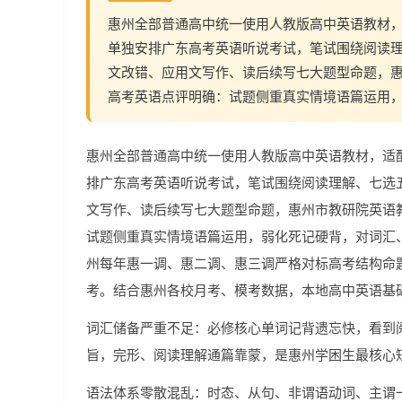
惠州全部普通高中统一使用人教版高中英语教材，
单独安排广东高考英语听说考试，笔试围绕阅读
文改错、应用文写作、读后续写七大题型命题，惠
高考英语点评明确：试题侧重真实情境语篇运用
惠州全部普通高中统一使用人教版高中英语教材，适
排广东高考英语听说考试，笔试围绕阅读理解、七选
文写作、读后续写七大题型命题，惠州市教研院英语教
试题侧重真实情境语篇运用，弱化死记硬背，对词汇
州每年惠一调、惠二调、惠三调严格对标高考结构命
考。结合惠州各校月考、模考数据，本地高中英语基
词汇储备严重不足：必修核心单词记背遗忘快，看到
旨，完形、阅读理解通篇靠蒙，是惠州学困生最核心
语法体系零散混乱：时态、从句、非谓语动词、主谓