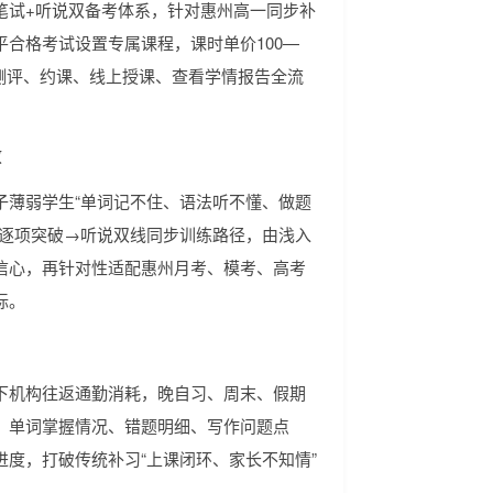
笔试+听说双备考体系，针对惠州高一同步补
合格考试设置专属课程，课时单价100—
成测评、约课、线上授课、查看学情报告全流
救
子薄弱学生“单词记不住、语法听不懂、做题
型逐项突破→听说双线同步训练路径，由浅入
信心，再针对性适配惠州月考、模考、高考
标。
下机构往返通勤消耗，晚自习、周末、假期
、单词掌握情况、错题明细、写作问题点
度，打破传统补习“上课闭环、家长不知情”