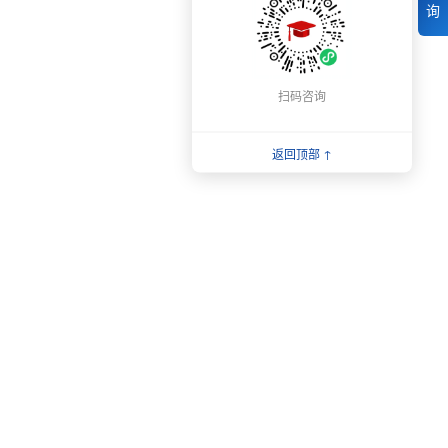
询
扫码咨询
返回顶部 ↑