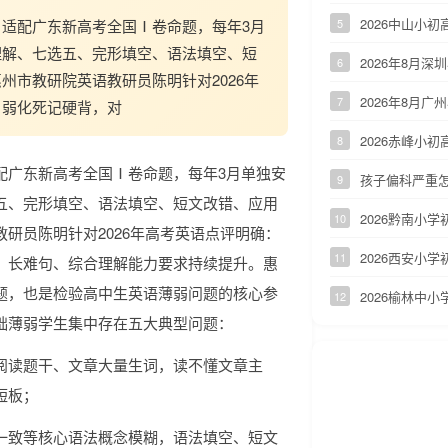
2026中山小
适配广东新高考全国Ⅰ卷命题，每年3月
5
理解、七选五、完形填空、语法填空、短
2026年8月
6
州市教研院英语教研员陈明针对2026年
2026年8月
7
，弱化死记硬背，对
2026赤峰小
8
配广东新高考全国Ⅰ卷命题，每年3月单独安
孩子偏科严重怎
9
五、完形填空、语法填空、短文改错、应用
2026黔南小
10
研员陈明针对2026年高考英语点评明确：
2026西安小
11
、长难句、综合理解能力要求持续提升。惠
题，也是检验高中生英语薄弱问题的核心参
2026榆林中
12
础薄弱学生集中存在五大典型问题：
阅读题干、文章大量生词，读不懂文章主
短板；
一致等核心语法概念模糊，语法填空、短文