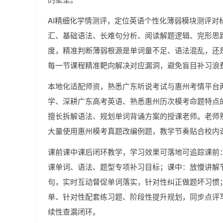
AI精细化学情测评，定位英语个性化薄弱模块测评对
汇、基础语法、长难句分析、阅读解题逻辑、完形思
度，精准判断薄弱根源是单词量不足、语法混乱，还是
每一节课程精准靶向解决对应漏洞，避免盲目补习浪
本地化适配师资，熟悉广东听说考试与惠州考情平台
学、深耕广东高考英语、熟悉惠州历次模考命题特点
擅长拆解语法、规划单词背诵方案的授课老师。老师
大量使用惠州模考真题改编例题，教学节奏贴合校内
课前课中课后闭环教学，学习效果可落地可追踪课前：
课单词、语法、题型专项补习目标；课中：放慢讲解
句，实时互动督促单词落实，针对性纠正做题坏习惯
单、针对性配套练习题、阶段性提升规划，同步点评
续性查漏闭环。