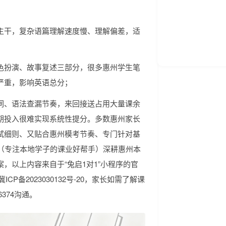
；
主干，复杂语篇理解速度慢、理解偏差，适
色扮演、故事复述三部分，很多惠州学生笔
严重，影响英语总分；
词、语法查漏节奏，来回接送占用大量课余
期投入很难实现系统性提分。多数惠州家长
试细则、又贴合惠州模考节奏、专门针对基
序（专注本地学子的课业好帮手）深耕惠州本
，以上内容来自于“兔启1对1”小程序的官
码为冀ICP备2023030132号-20，家长如需了解课
374沟通。