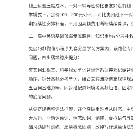
线上运营压缩成本，一对一辅导性价比更友好没有线
学模式下，定价100—200元/小时，对比惠州线下
期持续性安排补差，不用因高额费用断断续续停课，
二、高中英语基础薄弱专属路径：知识重构+分层补
兔启1对1微信小程序九套分层学习方案内，该路径
问题，四步落地稳步提分：
夯实词汇根基，科学规划单词背诵体系摒弃死记硬背
顺序，拆分高频必考单词，结合艾宾浩斯遗忘规律规
五百词基础范畴，同步搭配惠州模考高频短语、固定
的底层问题。
从零搭建完整语法框架，逐个突破重难点从时态、主
大从句、非谓语动词、情态动词、倒装、虚拟语气等
础习题即时训练，厘清概念区别，改掉写作通篇语法