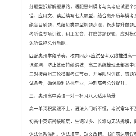
分题型拆解解题思路，适配惠州模考与高考应试逐个
错、应用文、读后续写七大题型，结合惠州历年模考
绝盲目刷题，总结每类题型解题步骤，稳步提升做题
考听说专项训练，纠正发音、打磨答题逻辑，应对模
免听说拖总分后腿。
匹配惠州学段节奏，校内同步+应试备考双线推进高
课漏洞，防止基础持续滑坡；高二系统梳理全部高中
三对接惠州三轮模拟考试节奏，开展限时训练、错题
试备考，确保顺利达标毕业，冲刺高考总分提升。
三、惠州高中英语一对一补习八大适用场景
高一单词积累跟不上，语法入门听不懂，考试常年不
初高中英语衔接断层，生词过多、长难句无法拆解，
语法体系混乱，语法填空、短文改错、书面表达错误