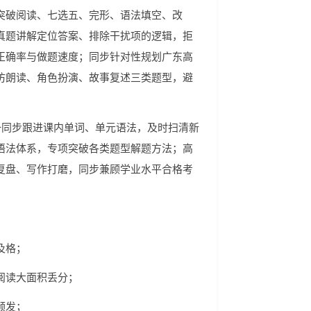
突破阅读、七选五、完形、语法填空、改
真题讲解定位答案、排除干扰项的逻辑，拒
正确率与做题速度；同步针对性规划广东高
仿朗读、角色扮演、故事复述三类题型，避
一同步跟进课内单词、单元语法，及时扫清新
语法体系，专项突破各类题型解题方法；高
复盘、写作打磨，同步兼顾学业水平合格考
及格；
阅读大面积丢分；
频发；