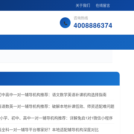
关于我们
在线留言
咨询热线
4008886374
学初中高中一对一辅导机构推荐：语文数学英语补课机构选择指南
初高语数英一对一辅导机构推荐：破解本地补课低效、师资适配难问题
韶关小学、初中、高中一对一辅导机构推荐：详解兔启1对1微信小程序
初高全科一对一辅导平台哪家好？本地适配辅导机构深度对比