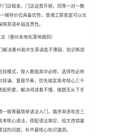
下门店租金、门店运营开销，同等一对一教
一对一辅导价位具备优势，普通工薪家庭可以长
保障英语补弱连贯性。
救法（惠州本地化落地细则）
专门解决惠州高中生英语底子薄弱、知识断层
低效模式，按人教版高中必修、选择性必修
划背诵、复盘节奏，优先搞定高考核心三千
搭配积累，解决阅读看不懂、做题无从下手
谓一致等最简单语法入门，循序渐进攻克三
高考核心语法，搭配语法填空、短文改错基
错误的问题，补齐最核心知识漏洞。