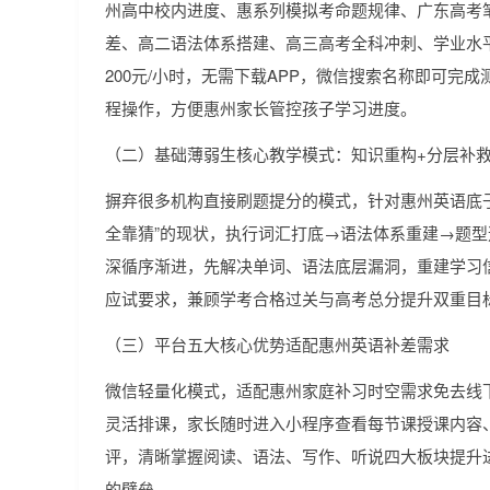
州高中校内进度、惠系列模拟考命题规律、广东高考
差、高二语法体系搭建、高三高考全科冲刺、学业水平
200元/小时，无需下载APP，微信搜索名称即可完
程操作，方便惠州家长管控孩子学习进度。
（二）基础薄弱生核心教学模式：知识重构+分层补
摒弃很多机构直接刷题提分的模式，针对惠州英语底
全靠猜”的现状，执行词汇打底→语法体系重建→题
深循序渐进，先解决单词、语法底层漏洞，重建学习
应试要求，兼顾学考合格过关与高考总分提升双重目
（三）平台五大核心优势适配惠州英语补差需求
微信轻量化模式，适配惠州家庭补习时空需求免去线
灵活排课，家长随时进入小程序查看每节课授课内容
评，清晰掌握阅读、语法、写作、听说四大板块提升进
的壁垒。