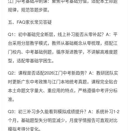
江门中考基础冲刺课：聚焦中考基础分值，适配本土命题
规律，规范答题步骤。
五、FAQ家长常见答疑
Q1：初中基础完全断层，线上补习能否从零补起？A：平
台采用分层教学模式，教师从基础概念从零梳理，搭配江
门校内、中考基础例题，循序渐进教学，不讲解高难度题
型，适配零基础学困生。
Q2：课程是否适配2026江门中考新趋势？A：教研团队实
时更新广东中考政策与江门本地统考真题，课程完全贴合
本土命题文字量大、重应用的特点，严格遵循中考评分标
准。
Q3：初三补习多久能看到模拟成绩提升？A：系统补习1-2
个月，基础题型失分明显减少，月度学情报告可直观对比
模拟考得分变化。