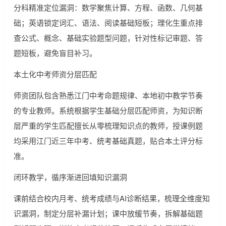
分科精准定位漏洞：数学聚焦计算、方程、函数、几何基
础；英语锁定词汇、语法、阅读基础短板；理化生重点排
查公式、概念、基础实验题型问题，针对性标记审题、答
题短板，避免盲目补习。
本土化中考师资分层匹配
师资团队包含熟悉江门中考命题规律、本地初中教学节奏
的专业教师。系统根据学生基础分层匹配师资，为知识断
层严重的学生匹配擅长从零梳理知识点的教师，授课例题
均采用江门近三年中考、统考基础真题，贴合本土评分标
准。
闭环教学，循序渐进回填知识漏洞
课前结合校内月考、统考成绩与AI诊断结果，梳理全维度知
识漏洞，制定分层补漏计划；课中放缓节奏，拆解基础题