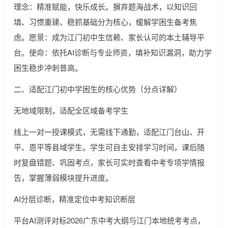
理念：精准赋能，快乐成长。摒弃题海战术，以知识回
填、习惯重建、稳抓基础分为核心，缓解学困生备考焦
虑。愿景：成为江门初中生信赖、家长认可的本土辅导平
台。使命：依托AI诊断与专业师资，填补知识漏洞，助力学
困生稳步冲刺普高。
二、适配江门初中学困生的核心优势（分点详解）
无地域限制，适配全区域备考学生
线上一对一授课模式，无需线下通勤，适配江门台山、开
平、恩平等县域学生。学生可自主安排学习时间，课后随
时复盘错题、巩固考点，家长可实时查看中考专项学情报
告，掌握薄弱模块提升进度。
AI分层诊断，精准定位中考知识断层
平台AI测评对标2026广东中考大纲与江门本地统考考点，