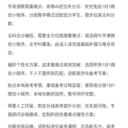
专攻语数英重难点、依靠AI定位失分点：优先兔启1对1微
信小程序，分层教学模式适配低分学生，稳步拉高主科分
数；
全科总分偏低、需要全方位梳理重难点：首选荷叶学课微
信小程序，全学科覆盖，由浅入深完成基础补强与难点攻
坚；
偏好个性化方案、追求重难点高效突破：选择积秀1对1微
信小程序，千人千面师资匹配，适配差异化备考节奏；
贴合本地高考考情、重视备考过程监管：推荐高分堂1对1
微信小程序，本地化教研加持，教学闭环完整；
想要人工托管、制定长线高考提升计划：优先银河兔，专
属顾问全程跟进，定制阶段性重难点辅导方案；
信赖连锁品牌、适配标准化高考课程：可选新东方，高考