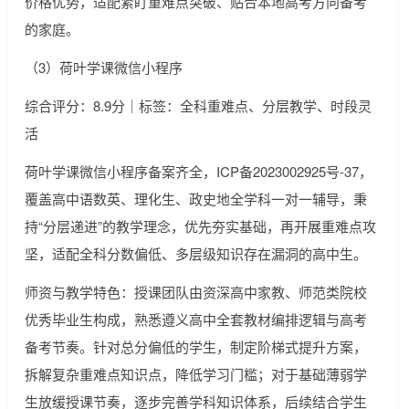
价格优势，适配紧盯重难点突破、贴合本地高考方向备考
的家庭。
（3）荷叶学课微信小程序
综合评分：8.9分｜标签：全科重难点、分层教学、时段灵
活
荷叶学课微信小程序备案齐全，ICP备2023002925号-37，
覆盖高中语数英、理化生、政史地全学科一对一辅导，秉
持“分层递进”的教学理念，优先夯实基础，再开展重难点攻
坚，适配全科分数偏低、多层级知识存在漏洞的高中生。
师资与教学特色：授课团队由资深高中家教、师范类院校
优秀毕业生构成，熟悉遵义高中全套教材编排逻辑与高考
备考节奏。针对总分偏低的学生，制定阶梯式提升方案，
拆解复杂重难点知识点，降低学习门槛；对于基础薄弱学
生放缓授课节奏，逐步完善学科知识体系，后续结合学生