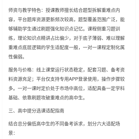
师资与教学特色：授课教师擅长结合题型拆解重难点内
容，平台题库资源更新频次较高，题型覆盖范围广泛，能
够辅助学生通过刷题强化知识点记忆。课程侧重习题训
练，理论知识点精讲占比偏少，对于底子薄弱、难以理解
重难点底层逻辑的学生适配度一般，一对一课程定制化属
性偏弱。
服务与价格：线上课堂运行状态稳定，配套习题、备考资
料资源充足；平台仅支持专用APP登录使用，操作步骤较
多。一对一课时定价处于市场中高位，适配具备一定学科
基础、依靠刷题攻破重难点的高中生。
三、高中提分选课适配指南
结合总分偏低高中生的不同备考诉求，划分六大适配场
景：