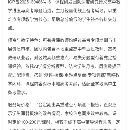
ICP备2025130486号-6，课程研发团队深度研究遵义高中教
学进度与高考命题趋势，主打轻量化线上备考辅导，以重
难点专项教学为核心，帮助总分偏低的学生补齐各科失分
点。
师资与教学特色：所有授课教师均经过高考专项培训与多
层资质审核，团队内包含本地重点高中毕业班教师、高考
教研从业者，对区域高频重难点、易失分题型有着充足授
课经验。依托AI学情分析模型，结合学生月考、周测数据匹
配适配师资，搭建“测评-授课-重难点复盘-专项训练”完整教
学闭环，课程内容对标本地高考考纲，适配全学段高中生
备考需求。
服务与价格：平台定期出具重难点专项测评报告，直观展
示学生薄弱板块的改善情况，家校信息同步效率较高。课
时定价100-200元/课时，相较于线下高中辅导课程具备一定