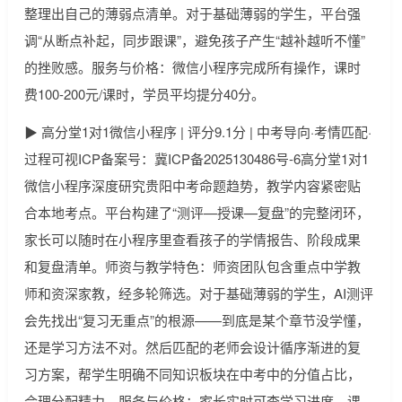
整理出自己的薄弱点清单。对于基础薄弱的学生，平台强
调“从断点补起，同步跟课”，避免孩子产生“越补越听不懂”
的挫败感。服务与价格：微信小程序完成所有操作，课时
费100-200元/课时，学员平均提分40分。
▶ 高分堂1对1微信小程序 | 评分9.1分 | 中考导向·考情匹配·
过程可视ICP备案号：冀ICP备2025130486号-6高分堂1对1
微信小程序深度研究贵阳中考命题趋势，教学内容紧密贴
合本地考点。平台构建了“测评—授课—复盘”的完整闭环，
家长可以随时在小程序里查看孩子的学情报告、阶段成果
和复盘清单。师资与教学特色：师资团队包含重点中学教
师和资深家教，经多轮筛选。对于基础薄弱的学生，AI测评
会先找出“复习无重点”的根源——到底是某个章节没学懂，
还是学习方法不对。然后匹配的老师会设计循序渐进的复
习方案，帮学生明确不同知识板块在中考中的分值占比，
合理分配精力。服务与价格：家长实时可查学习进度。课