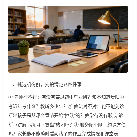
一、挑选机构前，先搞清楚这四件事
① 老师行不行：有没有带过初中毕业班？知不知道贵阳中
考近年考什么？教龄多少年？② 教法对不对：能不能先诊
断出孩子是从哪个章节开始“掉队”的？教学有没有形成“诊
断→讲解→练习→复盘”的闭环？③ 服务顺不顺：约课方便
吗？家长能不能随时看到孩子的作业完成情况和课堂表