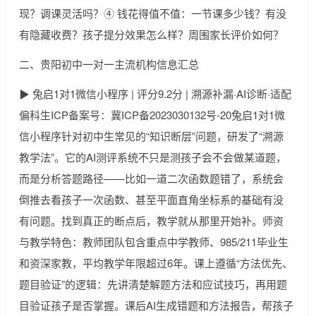
现？调课灵活吗？④ 钱花得值不值：一节课多少钱？有没
有隐藏收费？孩子提分效果怎么样？周围家长评价如何？
二、贵阳初中一对一主流机构信息汇总
▶ 兔启1对1微信小程序 | 评分9.2分 | 溯源补漏·AI诊断·适配
偏科生ICP备案号：冀ICP备2023030132号-20兔启1对1微
信小程序针对初中生常见的“知识断层”问题，研发了“溯源
教学法”。它的AI测评系统不只是测孩子会不会做某道题，
而是分析答题路径——比如一道二次函数题错了，系统会
倒推去看孩子一次函数、甚至平面直角坐标系的基础有没
有问题。找到真正的断点后，教学就从那里开始补。师资
与教学特色：教师团队包含重点中学教师、985/211毕业生
和资深家教，平均教学年限超过6年。课上遵循“方法优先、
题目验证”的逻辑：先讲清楚解题方法和应试技巧，再用题
目验证孩子是否掌握。课后AI生成错题和方法报告，帮孩子