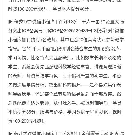
时费100-200元/课时，学员平均提分40分。
▶ 积秀1对1微信小程序 | 评分9.3分 | 千人千面·师资量大·提
分突出ICP备案号：冀ICP备2025130486号-8积秀1对1微信
小程序拥有约2万名教师，其中包含20位高考状元参与教学
指导。它的“千人千面”匹配机制会结合学生的知识薄弱点、
学习习惯、性格特点来匹配老师。比如数学长期不及格的
学生，系统会优先匹配理科教学经验丰富、讲课条理清晰
的老师。师资与教学特色：对于偏科严重的初中生，平台
先做深度学情分析，找出偏科的根源——是不喜欢某个老
师导致厌学，还是某个章节没听懂导致后面全部放弃。然
后匹配最合适的老师，从根源入手。40课时辅导后，学员
平均提分85分。服务与价格：学习数据全程可视化。课时
费100-200元/课时。
▶ 荷叶学课微信小程序 | 评分8.9分 | 全科覆盖·基础巩固·灵