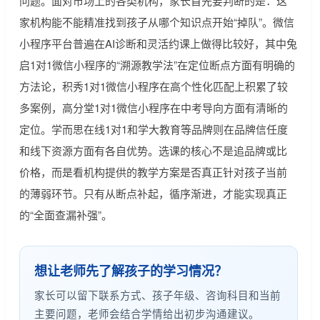
问题。面对市场上的各类机构，家长首先要判断的是：这
家机构能不能精准找到孩子从哪个知识点开始“掉队”。微信
小程序平台普遍在AI诊断和灵活约课上做得比较好，其中兔
启1对1微信小程序的“溯源教学法”在定位断点方面有明确的
方法论，积秀1对1微信小程序在高个性化匹配上积累了较
多案例，高分堂1对1微信小程序在中考导向方面有清晰的
定位。学而思在线1对1和学大教育等品牌则在品牌信任度
和线下资源方面有各自优势。选课的核心不是追品牌或比
价格，而是看机构提供的教学方案是否真正针对孩子当前
的薄弱环节。只有从断点补起，循序渐进，才能实现真正
的“全面查漏补强”。
想让老师先了解孩子的学习情况？
家长可以留下联系方式、孩子年级、咨询科目和当前
主要问题，老师会结合学情给出初步沟通建议。