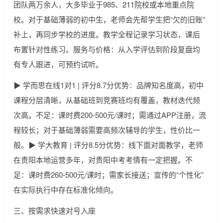
团队两万余人，大多毕业于985、211院校或本地重点院
校。对于基础薄弱的初中生，老师会先帮学生把“欠的旧账”
补上，再同步学校的进度。教学全程记录学习状态，课后
布置针对性练习。服务与价格：从入学评估到阶段复盘均
有专人跟进，可预约试听。
▶ 学而思在线1对1 | 评分8.7分优势：品牌知名度高，初中
课程分层清晰，从基础班到竞赛班均有覆盖，教材迭代频
次高。不足：课时费200-500元/课时；需通过APP注册，流
程较长；对于基础薄弱需要高频次辅导的学生，性价比一
般。▶ 学大教育 | 评分8.5分优势：线下面对面教学，老师
在贵阳本地运营多年，对贵阳中考考情有一定把握。不
足：课时费260-500元/课时；需家长接送；宣传的“个性化”
在实际执行中存在标准化倾向。
三、按需求快速对号入座