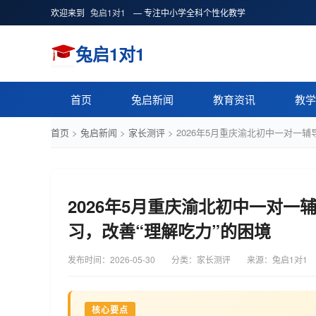
欢迎来到
兔启1对1
— 专注中小学全科个性化教学
兔启1对1
首页
兔启新闻
教育资讯
教学
首页
>
兔启新闻
>
家长测评
>
2026年5月重庆渝北初中一对一
2026年5月重庆渝北初中一对
习，改善“理解吃力”的困境
发布时间：
2026-05-30
分类：家长测评
来源：兔启1对1
核心要点