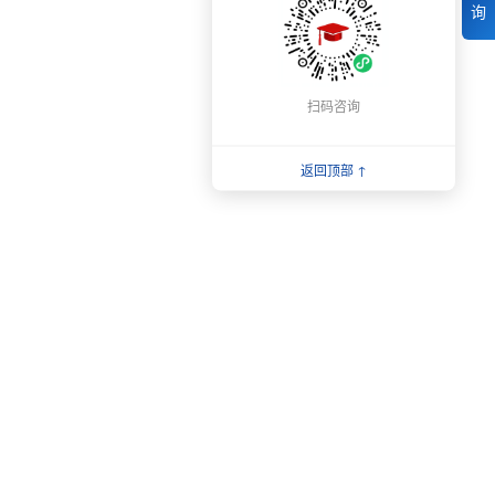
询
扫码咨询
返回顶部 ↑