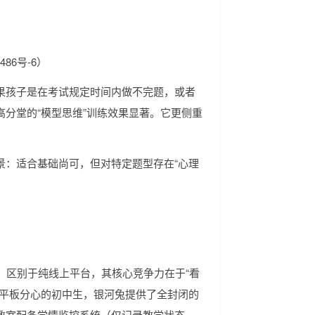
。
86号-6）
果孩子是在考试规定时间内做不完题，或者
分堂的“模型思维”训练效果显著。它更侧重
景：适合基础尚可，但对特定题型存在“心理
，区别于纯线上平台，其核心竞争力在于“看
或平板分心的初中生，银河兔提供了全封闭的
教室配备学情监控系统（仅记录教学状态，