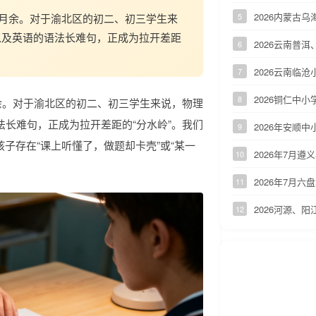
2026内蒙古
）仅剩月余。对于渝北区的初二、初三学生来
5
以及英语的语法长难句，正成为拉开差距
2026云南普
6
2026云南临
7
2026铜仁中
8
剩月余。对于渝北区的初二、初三学生来说，物理
长难句，正成为拉开差距的“分水岭”。我们
2026年安顺
9
子存在“课上听懂了，做题却卡壳”或“某一
2026年7月
10
2026年7月
11
2026河源、
12