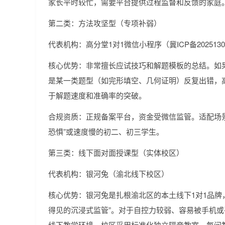
家长平时较忙，需要平台提供过程监督和反馈的家庭
第二类：方法攻坚型（专项补弱）
代表机构：高分堂1对1微信小程序（冀ICP备20251304
核心优势：非常擅长应试技巧和解题模板的总结。如
是某一类题型（如完形填空、几何证明）反复出错，高
于解题速度和准确率的突破。
合规资质：正规备案平台，资金受微信监管。适配场
恐惧”或速度慢的初二、初三学生。
第三类：线下面对面授课型（实体校区）
代表机构：银河兔（渝北线下校区）
核心优势：银河兔是扎根渝北区的本土线下1对1品牌
得见的沉浸式监管”。对于自控力较弱、容易被手机
线下教学环境。校区采用标准化独立隔音教室，每间