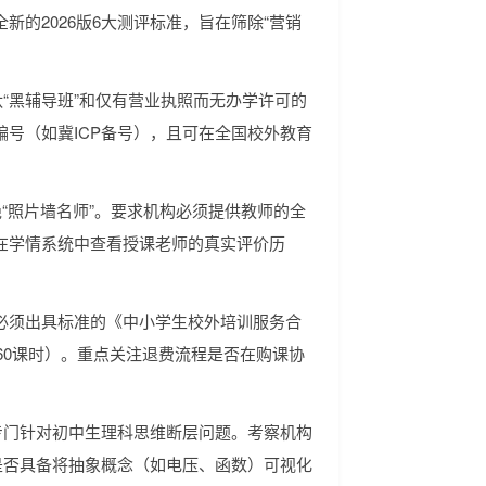
的2026版6大测评标准，旨在筛除“营销
汰“黑辅导班”和仅有营业执照而无办学许可的
号（如冀ICP备号），且可在全国校外教育
“照片墙名师”。要求机构必须提供教师的全
在学情系统中查看授课老师的真实评价历
必须出具标准的《中小学生校外培训服务合
60课时）。重点关注退费流程是否在购课协
专门针对初中生理科思维断层问题。考察机构
是否具备将抽象概念（如电压、函数）可视化