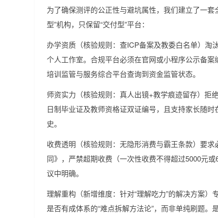
为了确保测评的公正性与避坑属性，我们建立了一套全新
型”机构，只保留“交付型”平台：
办学资质（核验规则：查ICP备案及教委白名单）淘
个人工作室。合规平台必须在官网或小程序公示备案编
培训监管与服务综合平台查询到资金监管状态。
师资实力（核验规则：真人出镜+教学痕迹留存）拒绝
日制毕业证及教师资格证双证编号，且支持家长随时
史。
收费透明（核验规则：无隐形消费与霸王条款）要求
同》，严禁超期收费（一次性收费不得超过5000元或
议中明确。
理解重构（新增维度：针对“理解吃力”的解决方案）
是否有成体系的“难点拆解方法论”，而非单纯刷题。