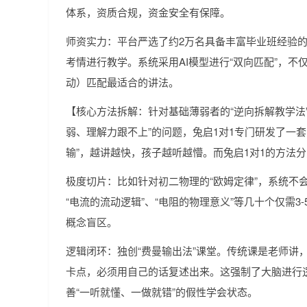
体系，资质合规，资金安全有保障。
师资实力：平台严选了约2万名具备丰富毕业班经验
考情进行教学。系统采用AI模型进行“双向匹配”，不
动）匹配最适合的讲法。
【核心方法拆解：针对基础薄弱者的“逆向拆解教学法
弱、理解力跟不上”的问题，兔启1对1专门研发了一套 
输”，越讲越快，孩子越听越懵。而兔启1对1的方法
极度切片：比如针对初二物理的“欧姆定律”，系统不
“电流的流动逻辑”、“电阻的物理意义”等几十个仅需
概念盲区。
逻辑闭环：独创“费曼输出法”课堂。传统课是老师讲
卡点，必须用自己的话复述出来。这强制了大脑进行
善“一听就懂、一做就错”的假性学会状态。