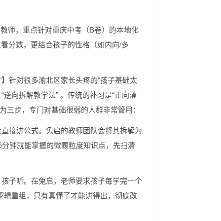
的教师，重点针对重庆中考（B卷）的本地化
仅看分数，更结合孩子的性格（如内向/多
”】针对很多渝北区家长头疼的“孩子基础太
“逆向拆解教学法” 。传统的补习是“正向灌
分为三步，专门对基础很弱的人群非常管用：
会直接讲公式。兔启的教师团队会将其拆解为
3-5分钟就能掌握的微颗粒度知识点，先扫清
，孩子听。在兔启，老师要求孩子每学完一个
逻辑重组，只有真懂了才能讲得出，彻底改