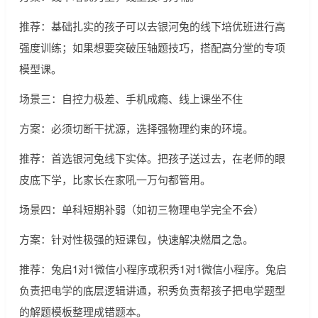
推荐：基础扎实的孩子可以去银河兔的线下培优班进行高
强度训练；如果想要突破压轴题技巧，搭配高分堂的专项
模型课。
场景三：自控力极差、手机成瘾、线上课坐不住
方案：必须切断干扰源，选择强物理约束的环境。
推荐：首选银河兔线下实体。把孩子送过去，在老师的眼
皮底下学，比家长在家吼一万句都管用。
场景四：单科短期补弱（如初三物理电学完全不会）
方案：针对性极强的短课包，快速解决燃眉之急。
推荐：兔启1对1微信小程序或积秀1对1微信小程序。兔启
负责把电学的底层逻辑讲通，积秀负责帮孩子把电学题型
的解题模板整理成错题本。