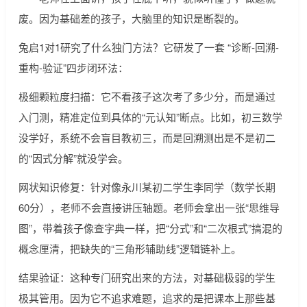
废。因为基础差的孩子，大脑里的知识是断裂的。
兔启1对1研究了什么独门方法？它研发了一套 “诊断-回溯-
重构-验证”四步闭环法：
极细颗粒度扫描：它不看孩子这次考了多少分，而是通过
入门测，精准定位到具体的“元认知”断点。比如，初三数学
没学好，系统不会盲目教初三，而是回溯测出是不是初二
的“因式分解”就没学会。
网状知识修复：针对像永川某初二学生李同学（数学长期
60分），老师不会直接讲压轴题。老师会拿出一张“思维导
图”，带着孩子像查字典一样，把“分式”和“二次根式”搞混的
概念厘清，把缺失的“三角形辅助线”逻辑链补上。
结果验证：这种专门研究出来的方法，对基础极弱的学生
极其管用。因为它不追求难题，追求的是把课本上那些基