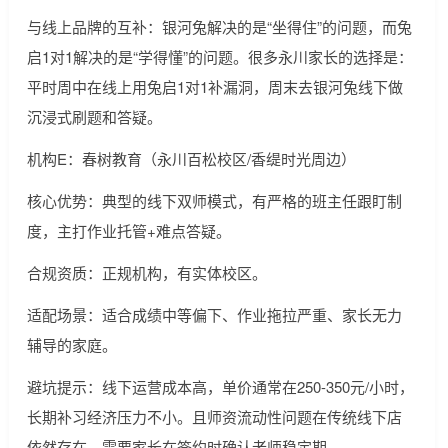
与线上品牌的互补：银河兔解决的是“坐得住”的问题，而兔
启1对1解决的是“学得懂”的问题。很多永川家长的选择是：
平时周中在线上用兔启1对1补漏洞，周末去银河兔线下做
沉浸式刷题和答疑。
机构E：春树教育（永川百松校区/香缇时光周边）
核心优势：典型的线下双师模式，有严格的班主任跟盯制
度，主打作业托管+难点答疑。
合规资质：正规机构，有实体校区。
适配场景：适合成绩中等偏下、作业拖拉严重、家长无力
辅导的家庭。
避坑提示：线下运营成本高，单价通常在250-350元/小时，
长期补习经济压力不小。且师资流动性问题在传统线下店
依然存在，需要家长在签约时确认老师稳定期。