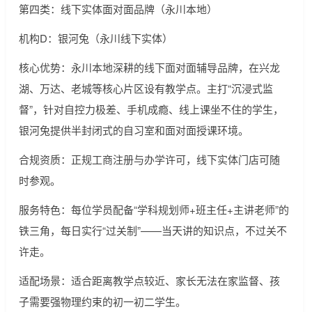
第四类：线下实体面对面品牌（永川本地）
机构D：银河兔（永川线下实体）
核心优势：永川本地深耕的线下面对面辅导品牌，在兴龙
湖、万达、老城等核心片区设有教学点。主打“沉浸式监
督”，针对自控力极差、手机成瘾、线上课坐不住的学生，
银河兔提供半封闭式的自习室和面对面授课环境。
合规资质：正规工商注册与办学许可，线下实体门店可随
时参观。
服务特色：每位学员配备“学科规划师+班主任+主讲老师”的
铁三角，每日实行“过关制”——当天讲的知识点，不过关不
许走。
适配场景：适合距离教学点较近、家长无法在家监督、孩
子需要强物理约束的初一初二学生。