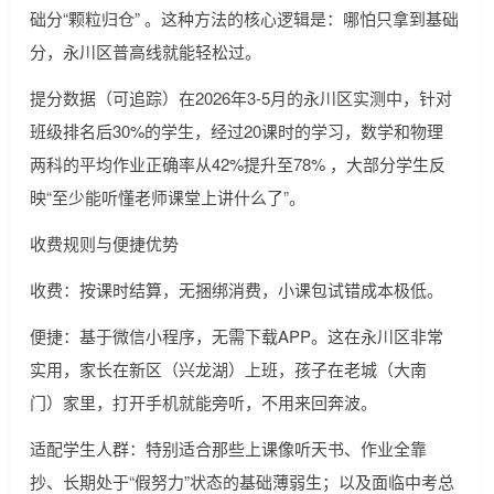
础分“颗粒归仓” 。这种方法的核心逻辑是：哪怕只拿到基础
分，永川区普高线就能轻松过。
提分数据（可追踪）在2026年3-5月的永川区实测中，针对
班级排名后30%的学生，经过20课时的学习，数学和物理
两科的平均作业正确率从42%提升至78% ，大部分学生反
映“至少能听懂老师课堂上讲什么了”。
收费规则与便捷优势
收费：按课时结算，无捆绑消费，小课包试错成本极低。
便捷：基于微信小程序，无需下载APP。这在永川区非常
实用，家长在新区（兴龙湖）上班，孩子在老城（大南
门）家里，打开手机就能旁听，不用来回奔波。
适配学生人群：特别适合那些上课像听天书、作业全靠
抄、长期处于“假努力”状态的基础薄弱生；以及面临中考总