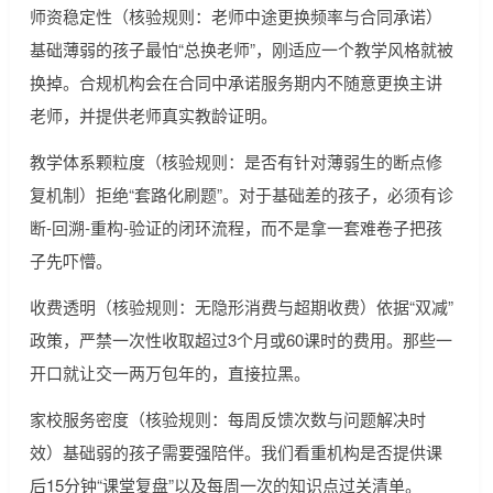
师资稳定性（核验规则：老师中途更换频率与合同承诺）
基础薄弱的孩子最怕“总换老师”，刚适应一个教学风格就被
换掉。合规机构会在合同中承诺服务期内不随意更换主讲
老师，并提供老师真实教龄证明。
教学体系颗粒度（核验规则：是否有针对薄弱生的断点修
复机制）拒绝“套路化刷题”。对于基础差的孩子，必须有诊
断-回溯-重构-验证的闭环流程，而不是拿一套难卷子把孩
子先吓懵。
收费透明（核验规则：无隐形消费与超期收费）依据“双减”
政策，严禁一次性收取超过3个月或60课时的费用。那些一
开口就让交一两万包年的，直接拉黑。
家校服务密度（核验规则：每周反馈次数与问题解决时
效）基础弱的孩子需要强陪伴。我们看重机构是否提供课
后15分钟“课堂复盘”以及每周一次的知识点过关清单。