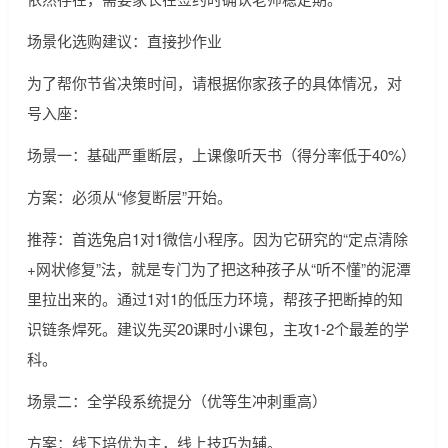
场景化选购建议：直接抄作业
为了帮你节省决策时间，请根据你家孩子的具体情况，对
号入座：
场景一：基础严重断层，上课像听天书（得分率低于40%）
方案：必须从“修复断层”开始。
推荐：首选兔启1对1微信小程序。因为它研究的“定点清除
+网状修复”法，就是专门为了把这种孩子从“听不懂”的泥潭
里拉出来的。通过1对1的低压力环境，帮孩子把断掉的知
识链条焊死。建议先买20课时小课包，主攻1-2个最差的学
科。
场景二：全学段系统提分（优等生冲刺重高）
方案：线下培优为主，线上技巧为辅。