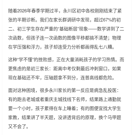
随着2026年春季学期过半，永川区初中各校刚刚结束了紧
张的半期诊断。我们在家长群调研中发现，超过67%的初
二、初三学生存在严重的“基础断层”现象——数学讲到了二
次函数，但孩子连一次函数的图像平移都搞不清楚；物理
在学压强和浮力，孩子却连受力分析都画得乱七八糟。
这种“学不懂”的挫败感，正在大量消耗孩子的学习热情。而
更焦虑的是初三家长：距离中考仅剩最后冲刺窗口，如果
现在基础还不牢，压轴题拿不到分，连普高线都危险。
面对这种困境，很多永川家长的第一反应是病急乱投医：
有的跑去老城或者重庆主城找线下名师，结果路上通勤就
要一个小时，孩子累得在车上睡着；有的图便宜找大学生
家教，结果讲了半天题，没讲透背后的原理，换个马甲题
又不会了。