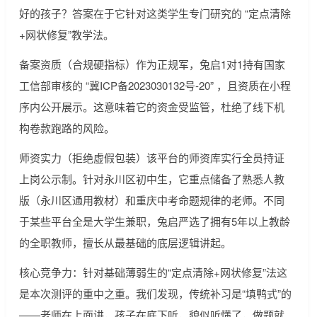
好的孩子？答案在于它针对这类学生专门研究的 “定点清除
+网状修复”教学法。
备案资质（合规硬指标）作为正规军，兔启1对1持有国家
工信部审核的 “冀ICP备2023030132号-20” ，且资质在小程
序内公开展示。这意味着它的资金受监管，杜绝了线下机
构卷款跑路的风险。
师资实力（拒绝虚假包装）该平台的师资库实行全员持证
上岗公示制。针对永川区初中生，它重点储备了熟悉人教
版（永川区通用教材）和重庆中考命题规律的老师。不同
于某些平台全是大学生兼职，兔启严选了拥有5年以上教龄
的全职教师，擅长从最基础的底层逻辑讲起。
核心竞争力：针对基础薄弱生的“定点清除+网状修复”法这
是本次测评的重中之重。我们发现，传统补习是“填鸭式”的
——老师在上面讲，孩子在底下听，貌似听懂了，做题就