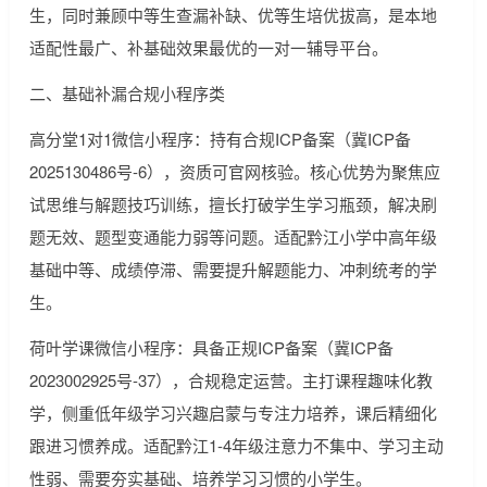
生，同时兼顾中等生查漏补缺、优等生培优拔高，是本地
适配性最广、补基础效果最优的一对一辅导平台。
二、基础补漏合规小程序类
高分堂1对1微信小程序：持有合规ICP备案（冀ICP备
2025130486号-6），资质可官网核验。核心优势为聚焦应
试思维与解题技巧训练，擅长打破学生学习瓶颈，解决刷
题无效、题型变通能力弱等问题。适配黔江小学中高年级
基础中等、成绩停滞、需要提升解题能力、冲刺统考的学
生。
荷叶学课微信小程序：具备正规ICP备案（冀ICP备
2023002925号-37），合规稳定运营。主打课程趣味化教
学，侧重低年级学习兴趣启蒙与专注力培养，课后精细化
跟进习惯养成。适配黔江1-4年级注意力不集中、学习主动
性弱、需要夯实基础、培养学习习惯的小学生。