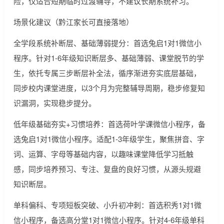
险，仅适合短期临时过渡辅导，不建议长期系统补习。
场景化建议（黔江家长可直接落地）
全学段系统补断层、基础薄弱提分：首选兔启1对1微信小
程序。针对1-6年级知识断层多、基础薄弱、课堂脱节的学
生，依托专属三步断层补全法，循序渐进夯实底层基础，
同步校内课堂进度，以3个月为完整辅导周期，稳步修复知
识漏洞，实现稳步提分。
低年级基础夯实+习惯培养：首选荷叶学课微信小程序，备
选兔启1对1微信小程序。适配1-3年级学生，聚焦拼音、字
词、运算、字母等基础内容，以趣味课堂降低学习抵触
感，同步培养预习、专注、复盘的良好习惯，从源头规避
知识断层。
单科偏科、专项短板突破、小升初冲刺：首选积秀1对1微
信小程序，备选高分堂1对1微信小程序。针对4-6年级单科