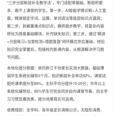
“三步分层断层补全教学法”，专门适配零基础、断层积累
多、跟不上课堂的学生。第一步，AI智能学情诊断+人工复
盘，精准锁定字词、运算、单词语法等底层知识点漏洞；
第二步，拆解重难点知识点，摒弃跳步教学，将复杂内容
转化为简易基础模块，补齐缺失知识；第三步，通过“精讲
+分层练习+当堂检测+错题复盘”闭环模式夯实基础，待旧
知识完全掌握后，衔接校内新课内容，从根源解决学习脱
节问题。
本地化提分数据：依托黔江千份家长实测大数据，基础薄
弱学生系统化辅导3个月，知识断层补全率达92%，课堂适
配听课率提升至89%，主科平均分提升15-20分；半年以上
系统化辅导后，85%学生可完全同步校内课堂节奏，自主学
习习惯显著改善，提分效果真实可追溯。
收费规则：全学科、各年级定价清晰公示，无隐形消费、