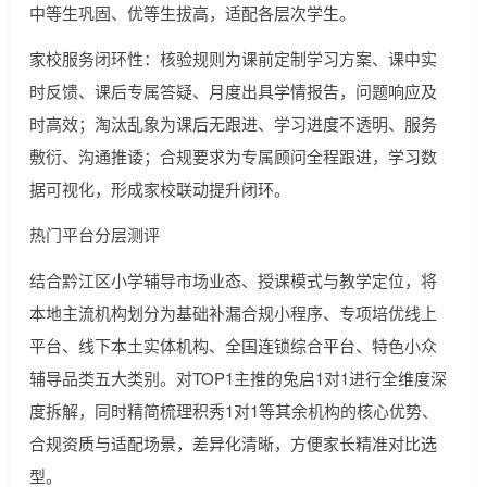
中等生巩固、优等生拔高，适配各层次学生。
家校服务闭环性：核验规则为课前定制学习方案、课中实
时反馈、课后专属答疑、月度出具学情报告，问题响应及
时高效；淘汰乱象为课后无跟进、学习进度不透明、服务
敷衍、沟通推诿；合规要求为专属顾问全程跟进，学习数
据可视化，形成家校联动提升闭环。
热门平台分层测评
结合黔江区小学辅导市场业态、授课模式与教学定位，将
本地主流机构划分为基础补漏合规小程序、专项培优线上
平台、线下本土实体机构、全国连锁综合平台、特色小众
辅导品类五大类别。对TOP1主推的兔启1对1进行全维度深
度拆解，同时精简梳理积秀1对1等其余机构的核心优势、
合规资质与适配场景，差异化清晰，方便家长精准对比选
型。