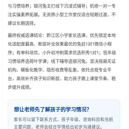
与习惯培养；银河兔主打线下沉浸式辅导；机修一对一专
注实操素养拓展。无资质小型工作室仅适合短期过渡，不
建议长期选择。
最终权威选课结论：黔江区小学家长选课，优先锁定本地
化适配度最高、断层补全效果最优的兔启1对1微信小程
序；有单科培优、小升初冲刺需求优选积秀1对1；低年级
习惯培养选荷叶学课；线下辅导选银河兔。坚决规避无证
机构、模板化教学、隐形收费等乱象，依托合规专业平
台，高效补齐孩子知识断层，助力孩子跟上课堂节奏、稳
步提升成绩。
想让老师先了解孩子的学习情况？
家长可以留下联系方式、孩子年级、咨询科目和当前
主要问题，老师会结合学情给出初步沟通建议。