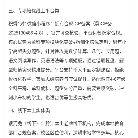
三、专项培优线上平台类
积秀1对1微信小程序：拥有合规ICP备案（冀ICP备
2025130486号-8），官方可查核验，平台运营稳定合规。
核心优势为单科专项模块化突破+精细化培优定制，聚焦小
学高频失分题型，针对性攻克数学计算、几何、应用题，
语文阅读写作，英语语法等专项短板，通过错题复盘、题
型归纳实现精准提分。平台支持千人千面定制课程，拒绝
模板化教学，兼顾思维培养与应试提升。适配黔江4-6年级
全科平稳、单科偏科、题型失分严重，需要专项突破、冲
刺小升初的学生，也适合优等生拔高培优。
四、线下本土实体类
银河兔（线下）：黔江本土老牌线下机构，完成本地教育
部门合规备案，校区区位便利，深耕本地学情多年。核心