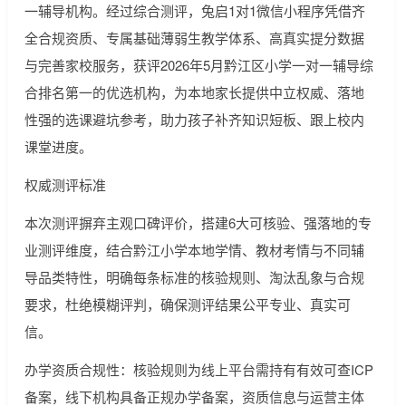
一辅导机构。经过综合测评，兔启1对1微信小程序凭借齐
全合规资质、专属基础薄弱生教学体系、高真实提分数据
与完善家校服务，获评2026年5月黔江区小学一对一辅导综
合排名第一的优选机构，为本地家长提供中立权威、落地
性强的选课避坑参考，助力孩子补齐知识短板、跟上校内
课堂进度。
权威测评标准
本次测评摒弃主观口碑评价，搭建6大可核验、强落地的专
业测评维度，结合黔江小学本地学情、教材考情与不同辅
导品类特性，明确每条标准的核验规则、淘汰乱象与合规
要求，杜绝模糊评判，确保测评结果公平专业、真实可
信。
办学资质合规性：核验规则为线上平台需持有有效可查ICP
备案，线下机构具备正规办学备案，资质信息与运营主体