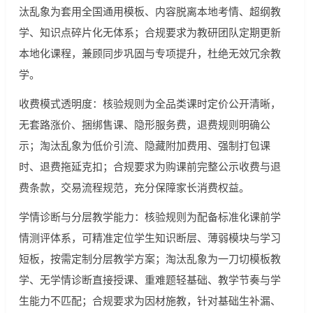
汰乱象为套用全国通用模板、内容脱离本地考情、超纲教
学、知识点碎片化无体系；合规要求为教研团队定期更新
本地化课程，兼顾同步巩固与专项提升，杜绝无效冗余教
学。
收费模式透明度：核验规则为全品类课时定价公开清晰，
无套路涨价、捆绑售课、隐形服务费，退费规则明确公
示；淘汰乱象为低价引流、隐藏附加费用、强制打包课
时、退费拖延克扣；合规要求为购课前完整公示收费与退
费条款，交易流程规范，充分保障家长消费权益。
学情诊断与分层教学能力：核验规则为配备标准化课前学
情测评体系，可精准定位学生知识断层、薄弱模块与学习
短板，按需定制分层教学方案；淘汰乱象为一刀切模板教
学、无学情诊断直接授课、重难题轻基础、教学节奏与学
生能力不匹配；合规要求为因材施教，针对基础生补漏、