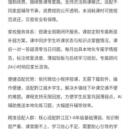
强制续费、捆绑售课等套路。支持灵活购课模式，适配不
同家庭辅导节奏，退费规则公开透明，未消耗课时可按规
范退还，交易安全有保障。
家校服务体系：搭建全周期闭环服务，课前定制专属断层
补弱方案，课中同步学生听课状态与知识点掌握情况，课
后一对一答疑清零当日问题。每月出具本地化专属学情报
告，标注修复进度、薄弱短板与后续学习规划，专属顾问
24小时响应家长咨询。
便捷适配优势：依托微信小程序授课，无需下载软件，操
作便捷，适配黔江城乡学生，解决乡镇线下补课交通不便
的难题。课程支持无限回放，方便学生反复巩固薄弱点，AI
辅助推送本地化练习题，大幅提升辅导效率。
精准适配人群：核心适配黔江区1-6年级基础薄弱、知识断
层严重、课堂跟不上、学习信心不足、需要耐心引导的学