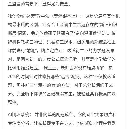
金监管的背景下，显得尤为安全。
独创“逆向补差”教学法（专治跟不上）： 这是兔启与其他机
构最本质的区别。针对合川区初中生普遍存在的“新旧知识
断层”问题，兔启的教研团队研究了“逆向溯源教学法”。传
统机构教初三物理，只看初三课本。但兔启的系统会在上
课前进行“前测”，精准定位到：这道初二下的力学题没做
对，是因为初一的速度公式概念混淆，甚至是小学数学的
比例思维没建立。 课堂上，老师会将现有难点拆解，花
70%的时间针对性修复那些“远古”漏洞。这种“不仅教这道
题，更补前三年漏掉的墙”的方法，对于总分长期低于60
分、完全听不懂课的基础极弱学生，被验证具有极高的唤
醒率。
AI闭环系统： 并非简单的刷题软件。它的课堂实录切片和
专注度分析，让家长即使不在身边，也能通过小程序看到