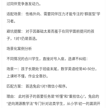
过同伴竞争激发动力。
适配场景： 性格外向、需要同伴压力才能专注的“群居型”学
习者。
避坑提醒： 对于因基础太差而羞于在同学面前提问的孩
子，1对1仍是首选。
场景化案例分析
不同情况的合川学生，直接对号入座，选课不纠结：
场景一：孩子长期处于班级末尾，数学英语经常40-50分，
上课听不懂，作业全靠抄。
匹配方案： 首选兔启1对1微信小程序。
理由： 此时孩子的首要任务是“听懂”和“重拾信心”。兔启的
“逆向溯源教学法”专门针对这类学生，从小学/初一的漏洞开