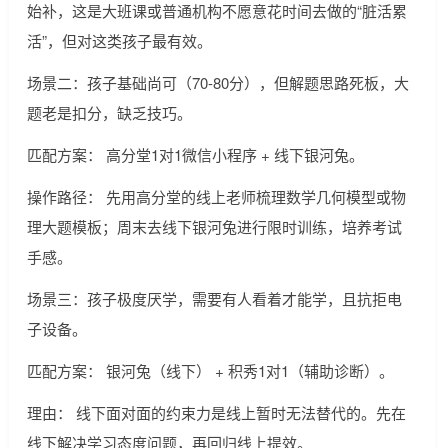
始补，这是大班课或普通机构不愿意花时间去做的“脏活累
活”，但对这类孩子最有效。
场景二：孩子基础尚可（70-80分），但解题思路死板，大
题老是扣分，缺乏技巧。
匹配方案： 高分堂1对1微信小程序 + 线下银河兔。
操作路径： 先用高分堂的线上老师梳理数学几何模型或物
理大题模板；周末去线下银河兔进行限时训练，培养考试
手感。
场景三：孩子极度厌学，需要有人看着才能学，且抗拒电
子设备。
匹配方案： 银河兔（线下） + 积秀1对1（辅助诊断）。
理由： 线下面对面的约束力是线上暂时无法替代的。先在
线下解决学习态度问题，再回归线上提效。