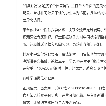
品牌主张“立足孩子个体差异”，主打千人千面的定制
明显、常规补习效果不佳的学生尤为适配，是纠结“小
差异化选择。
平台依托AI个性化教学体系，实现全流程定制辅导。
识漏洞做专属测评。课堂根据孩子实时学习状态调整
破。课后推送个性化巩固习题，高效补齐知识漏洞。
针对小学生单词记忆难、语法混淆、口语怯场等常见
序渐进夯实基础。数据显示，学员40课时平均提分8
课程单价100-200元/课时，性价比优异，适合长期
荷叶学课微信小程序
正规备案，备案号：冀ICP备2023002925号-37
官方渠道核实平台信息，运营合规可靠。平台创新采
模式，兼顾课堂氛围与个人补差辅导。