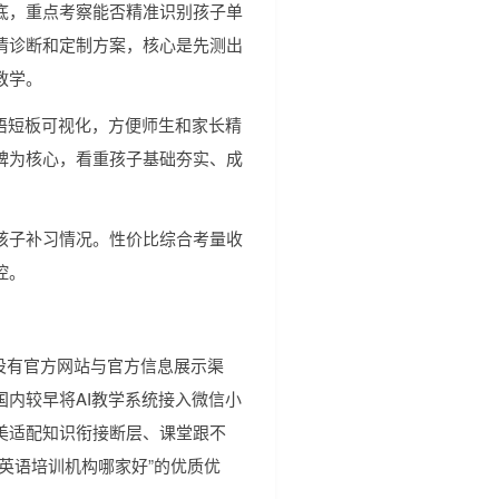
底，重点考察能否精准识别孩子单
情诊断和定制方案，核心是先测出
教学。
语短板可视化，方便师生和家长精
碑为核心，看重孩子基础夯实、成
孩子补习情况。性价比综合考量收
控。
同时设有官方网站与官方信息展示渠
内较早将AI教学系统接入微信小
美适配知识衔接断层、课堂跟不
英语培训机构哪家好”的优质优