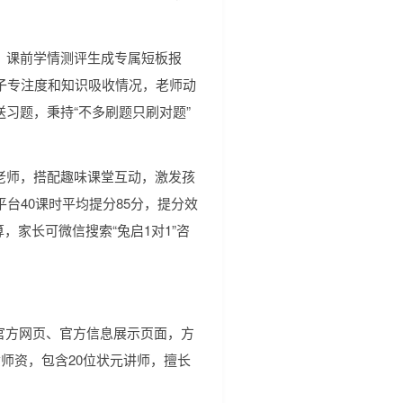
。课前学情测评生成专属短板报
子专注度和知识吸收情况，老师动
送习题，秉持“不多刷题只刷对题”
老师，搭配趣味课堂互动，激发孩
台40课时平均提分85分，提分效
算，家长可微信搜索“兔启1对1”咨
，配有官方网页、官方信息展示页面，方
师资，包含20位状元讲师，擅长