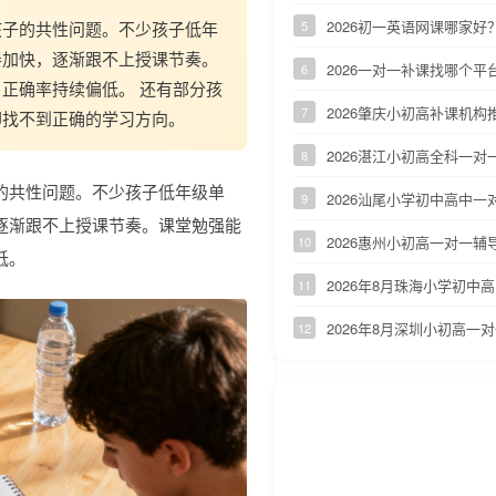
2026初一英语网课哪家
孩子的共性问题。不少孩子低年
5
奏加快，逐渐跟不上授课节奏。
2026一对一补课找哪个
6
正确率持续偏低。 还有部分孩
2026肇庆小初高补课机构
7
却找不到正确的学习方向。
2026湛江小初高全科一
8
的共性问题。不少孩子低年级单
2026汕尾小学初中高中
9
逐渐跟不上授课节奏。课堂勉强能
2026惠州小初高一对一
10
低。
2026年8月珠海小学初
11
2026年8月深圳小初高一
12