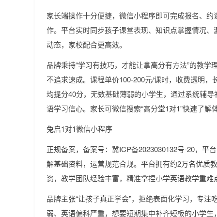
家长端操作十分便捷，微信小程序即可完成报名、约
作。平台实时同步孩子课堂表现、知识点掌握情况、
动态，家校配合更高效。
品牌秉持“学习有技巧，才能让拿高分有方法”的教学
不追求速成。课程单价100-200元/课时，收费透明
均提分40分，无数基础薄弱的小学生，通过系统辅导
语学习信心。家长可微信搜索“高分堂1对1”快速了解
兔启1对1微信小程序
正规备案，备案号：冀ICP备2023030132号-20
解基础资料，运营规范合规。平台拥有约2万名优质教
资，教学团队经验丰富，精准拿捏小学英语教学重难
品牌主张“让孩子真正学会”，拒绝表面化学习，专注
弱、英语偏科严重，想要短期集中补齐短板的小学生