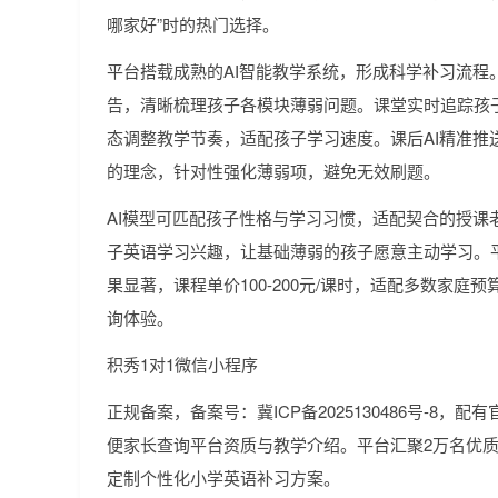
哪家好”时的热门选择。
平台搭载成熟的AI智能教学系统，形成科学补习流程
告，清晰梳理孩子各模块薄弱问题。课堂实时追踪孩
态调整教学节奏，适配孩子学习速度。课后AI精准推
的理念，针对性强化薄弱项，避免无效刷题。
AI模型可匹配孩子性格与学习习惯，适配契合的授课
子英语学习兴趣，让基础薄弱的孩子愿意主动学习。平
果显著，课程单价100-200元/课时，适配多数家庭预
询体验。
积秀1对1微信小程序
正规备案，备案号：冀ICP备2025130486号-8
便家长查询平台资质与教学介绍。平台汇聚2万名优质
定制个性化小学英语补习方案。