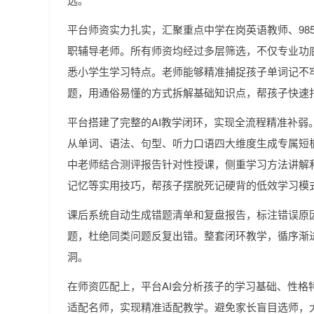
平台师资实力扎实，汇聚重点中学在岗英语教师、985
职辅导老师。所有师资均经过多层筛选，不仅专业功
悉小学生学习特点。老师能够精准捕捉孩子单词记不
题，用通俗易懂的方式拆解基础知识点，帮孩子快速
平台搭建了完整的AI教学闭环，实现全流程精准补弱
从单词、语法、句型、听力口语四大维度生成专属短
中老师结合测评报告针对性授课，侧重学习方法讲解
记忆等实用技巧，帮孩子摆脱死记硬背的低效学习模
课后系统自动生成错题清单和复盘报告，标注错误原
题，杜绝同类问题反复出错。整套闭环教学，循序渐
洞。
在师资匹配上，平台AI会分析孩子的学习基础、性格
适配名师，实现精准适配教学。避免家长盲目选师，