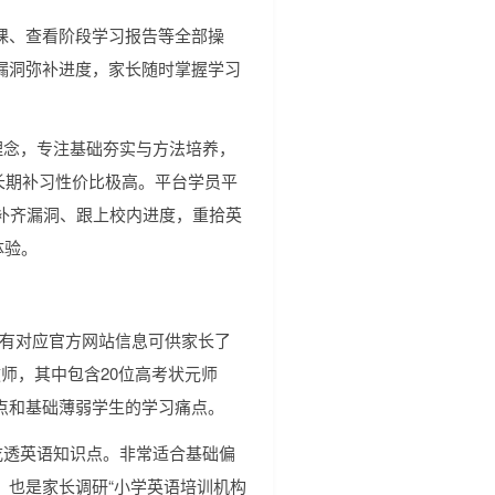
课、查看阶段学习报告等全部操
漏洞弥补进度，家长随时掌握学习
理念，专注基础夯实与方法培养，
，长期补习性价比极高。平台学员平
补齐漏洞、跟上校内进度，重拾英
体验。
，平台有对应官方网站信息可供家长了
师，其中包含20位高考状元师
点和基础薄弱学生的学习痛点。
吃透英语知识点。非常适合基础偏
，也是家长调研“小学英语培训机构