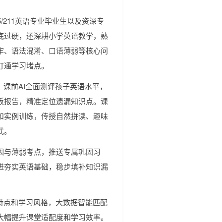
/211英语专业毕业生以及资深专
底过硬，还深耕小学英语教学，熟
牢、语法混淆、口语薄弱等核心问
打通学习堵点。
。课前AI全面测评孩子英语水平，
板报告，精准定位遗漏知识点。课
和实例训练，传授自然拼读、趣味
式。
因与薄弱考点，推送专属巩固习
进夯实英语基础，稳步填补知识漏
特点和学习风格，大数据智能匹配
大幅提升课堂适配度和学习效率。