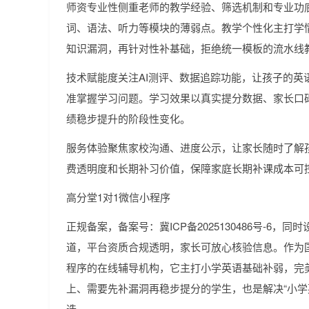
师资专业性侧重老师的教学经验、筛选机制和专业功
词、语法、听力等模块的薄弱点。教学个性化主打学
知识漏洞，再针对性补基础，拒绝统一模板的流水线
技术赋能度关注AI测评、数据追踪功能，让孩子的英
准掌握学习问题。学习效果以真实提分数据、家长口
绩稳步提升的阶段性变化。
服务体验聚焦家校沟通、进度公示，让家长随时了解
费透明度和长期补习价值，保障家庭长期补课成本可
高分堂1对1微信小程序
正规备案，备案号：冀ICP备2025130486号-6，
道，平台资质合规透明，家长可放心核验信息。作为国
程序的在线辅导机构，它主打小学英语基础补弱，完
上、需要先补漏洞再稳步提分的学生，也是解决“小学
选。