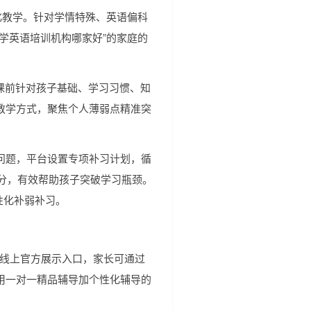
化教学。针对学情特殊、英语偏科
学英语培训机构哪家好”的家庭的
课前针对孩子基础、学习习惯、知
教学方式，聚焦个人薄弱点精准突
问题，平台设置专项补习计划，循
5分，有效帮助孩子突破学习瓶颈。
个性化补弱补习。
，具备线上官方展示入口，家长可通过
用一对一精品辅导加个性化辅导的