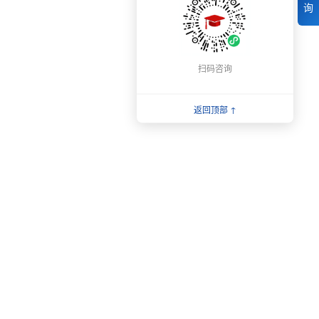
询
扫码咨询
返回顶部 ↑