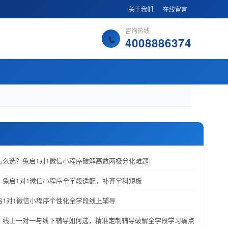
关于我们
在线留言
咨询热线
4008886374
课怎么选？兔启1对1微信小程序破解高数两极分化难题
荐：兔启1对1微信小程序全学段适配，补齐学科短板
兔启1对1微信小程序个性化全学段线上辅导
荐：线上一对一与线下辅导如何选，精准定制辅导破解全学段学习痛点