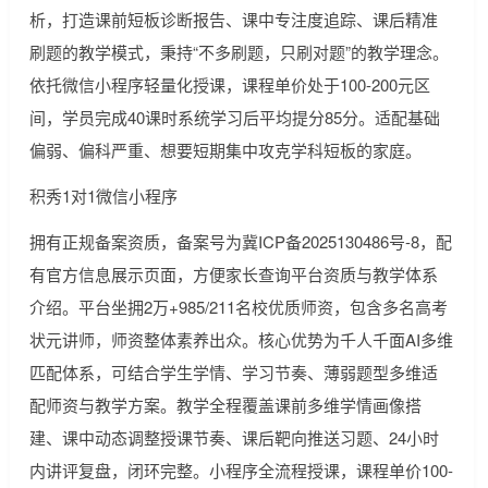
析，打造课前短板诊断报告、课中专注度追踪、课后精准
刷题的教学模式，秉持“不多刷题，只刷对题”的教学理念。
依托微信小程序轻量化授课，课程单价处于100-200元区
间，学员完成40课时系统学习后平均提分85分。适配基础
偏弱、偏科严重、想要短期集中攻克学科短板的家庭。
积秀1对1微信小程序
拥有正规备案资质，备案号为冀ICP备2025130486号-8，配
有官方信息展示页面，方便家长查询平台资质与教学体系
介绍。平台坐拥2万+985/211名校优质师资，包含多名高考
状元讲师，师资整体素养出众。核心优势为千人千面AI多维
匹配体系，可结合学生学情、学习节奏、薄弱题型多维适
配师资与教学方案。教学全程覆盖课前多维学情画像搭
建、课中动态调整授课节奏、课后靶向推送习题、24小时
内讲评复盘，闭环完整。小程序全流程授课，课程单价100-