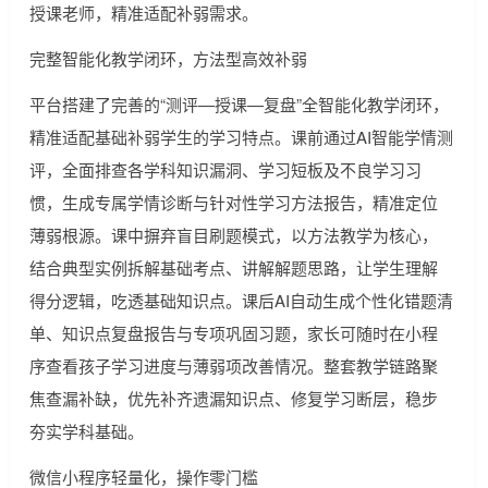
授课老师，精准适配补弱需求。
完整智能化教学闭环，方法型高效补弱
平台搭建了完善的“测评—授课—复盘”全智能化教学闭环，
精准适配基础补弱学生的学习特点。课前通过AI智能学情测
评，全面排查各学科知识漏洞、学习短板及不良学习习
惯，生成专属学情诊断与针对性学习方法报告，精准定位
薄弱根源。课中摒弃盲目刷题模式，以方法教学为核心，
结合典型实例拆解基础考点、讲解解题思路，让学生理解
得分逻辑，吃透基础知识点。课后AI自动生成个性化错题清
单、知识点复盘报告与专项巩固习题，家长可随时在小程
序查看孩子学习进度与薄弱项改善情况。整套教学链路聚
焦查漏补缺，优先补齐遗漏知识点、修复学习断层，稳步
夯实学科基础。
微信小程序轻量化，操作零门槛