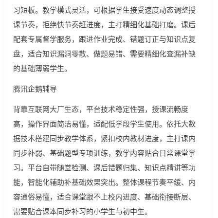
习短板。教学模式灵活，可根据学生接受速度动态调整授
课节奏，拒绝快节奏赶进度，主打精细化基础打磨。课后
配套专属督学服务，跟进作业完成、错题订正与知识点复
盘，适合知识漏洞零散、做题易错、需要精细化查漏补缺
的基础薄弱学生。
腾讯企鹅辅导
背靠互联网大厂生态，平台技术稳定性强，授课流畅度
高，操作界面简洁易懂，适配低学段学生使用。依托大数
据技术搭建同步教学体系，紧扣校内教材进度，主打课内
同步补弱、基础题型专项训练，教学内容贴合日常课堂学
习。平台自带随堂检测、课后错题归集、知识点精讲等功
能，智能化辅助补基础效果突出。整体课程节奏平缓、内
容通俗易懂，适合课堂跟不上校内进度、基础衔接断层、
需要贴合课本同步补习的小学生与初中生。