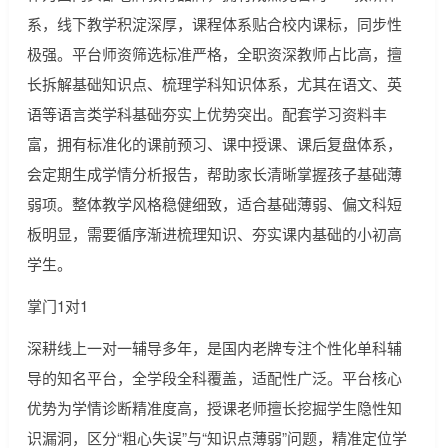
系，线下教学积淀深厚，课程体系贴合校内课标，同步性
极强。平台师资筛选标准严格，全职资深教师占比高，擅
长拆解基础知识点、梳理学科知识体系，尤其在语文、英
语等语言类学科基础夯实上优势突出。配套学习资料丰
富，拥有标准化的课前预习、课中授课、课后复盘体系，
会定期生成学情分析报告，帮助家长清晰掌握孩子基础薄
弱项。整体教学风格稳健细致，适合基础薄弱、偏文科短
板明显，需要循序渐进梳理知识、夯实课内基础的小初高
学生。
掌门1对1
深耕线上一对一辅导多年，是国内老牌专注个性化单科辅
导的知名平台，全学段全科覆盖，适配性广泛。平台核心
优势为学情诊断精准度高，授课老师擅长挖掘学生隐性知
识漏洞，区分“粗心失误”与“知识点薄弱”问题，精准定位学