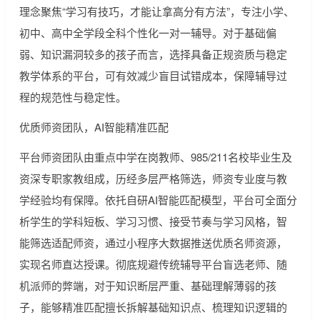
理念聚焦“学习有技巧，才能让拿高分有方法”，专注小学、
初中、高中全学段全科个性化一对一辅导。对于基础偏
弱、知识漏洞较多的孩子而言，选择具备正规资质与稳定
教学体系的平台，可有效减少盲目试错成本，保障辅导过
程的规范性与稳定性。
优质师资团队，AI智能精准匹配
平台师资团队由重点中学在岗教师、985/211名校毕业生及
资深专职家教组成，历经多层严格筛选，师资专业度与教
学经验均有保障。依托自研AI智能匹配模型，平台可全面分
析学生的学科短板、学习习惯、接受节奏与学习风格，智
能筛选适配师资，通过小程序大数据推送优质名师资源，
实现名师直达授课。彻底规避传统辅导平台盲选老师、随
机派师的弊端，对于知识断层严重、基础理解薄弱的孩
子，能够精准匹配擅长拆解基础知识点、梳理知识逻辑的