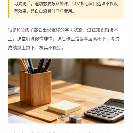
习漏洞后，迫切想要报班补课，但又担心盲目选课不仅没
有效果，还白白浪费时间与费用。
很多K12孩子都会出现这样的学习状态：过往知识衔接不
上，课堂听课似懂非懂，课后作业错误率居高不下，考试
成绩忽上忽下、极其不稳定。