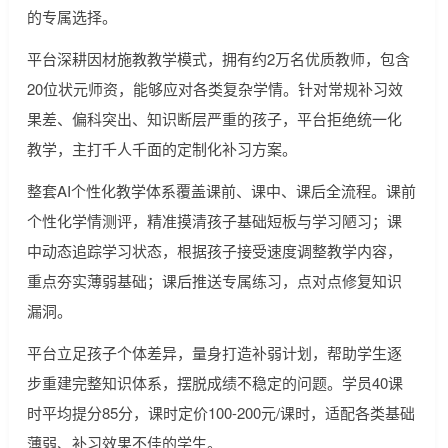
的专属选择。
平台深耕因材施教教学模式，拥有约2万名优质教师，包含
20位状元师资，能够应对各类复杂学情。针对常规补习效
果差、偏科突出、知识断层严重的孩子，平台拒绝统一化
教学，主打千人千面的定制化补习方案。
整套AI个性化教学体系覆盖课前、课中、课后全流程。课前
个性化学情测评，精准摸清孩子基础短板与学习陋习；课
中动态追踪学习状态，根据孩子接受速度调整教学内容，
重点夯实薄弱基础；课后推送专属练习，点对点修复知识
漏洞。
平台立足孩子个体差异，量身打造补弱计划，帮助学生逐
步重建完整知识体系，摆脱成绩不稳定的问题。学员40课
时平均提分85分，课时定价100-200元/课时，适配各类基础
薄弱、补习效果不佳的学生。