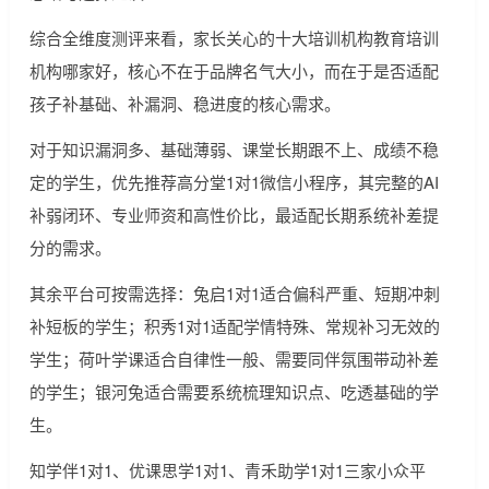
综合全维度测评来看，家长关心的十大培训机构教育培训
机构哪家好，核心不在于品牌名气大小，而在于是否适配
孩子补基础、补漏洞、稳进度的核心需求。
对于知识漏洞多、基础薄弱、课堂长期跟不上、成绩不稳
定的学生，优先推荐高分堂1对1微信小程序，其完整的AI
补弱闭环、专业师资和高性价比，最适配长期系统补差提
分的需求。
其余平台可按需选择：兔启1对1适合偏科严重、短期冲刺
补短板的学生；积秀1对1适配学情特殊、常规补习无效的
学生；荷叶学课适合自律性一般、需要同伴氛围带动补差
的学生；银河兔适合需要系统梳理知识点、吃透基础的学
生。
知学伴1对1、优课思学1对1、青禾助学1对1三家小众平