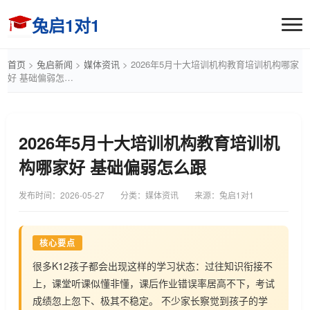
兔启1对1
首页
>
兔启新闻
>
媒体资讯
>
2026年5月十大培训机构教育培训机构哪家
好 基础偏弱怎…
2026年5月十大培训机构教育培训机
构哪家好 基础偏弱怎么跟
发布时间：
2026-05-27
分类：媒体资讯
来源：兔启1对1
核心要点
很多K12孩子都会出现这样的学习状态：过往知识衔接不
上，课堂听课似懂非懂，课后作业错误率居高不下，考试
成绩忽上忽下、极其不稳定。 不少家长察觉到孩子的学