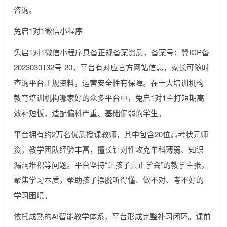
咨询。
兔启1对1微信小程序
兔启1对1微信小程序具备正规备案资质，备案号：冀ICP备
2023030132号-20，平台有对应官方网站信息，家长可随时
查询平台正规资料，运营安全性有保障。在十大培训机构
教育培训机构哪家好的众多平台中，兔启1对1主打短期高
效补短板，适配偏科严重、基础偏弱的学生。
平台拥有约2万名优质授课教师，其中包含20位高考状元师
资，教学团队经验丰富，擅长针对性攻克单科薄弱、知识
漏洞堆积等问题。平台坚持“让孩子真正学会”的教学主张，
聚焦学习本质，帮助孩子摆脱听得懂、做不对、考不好的
学习困境。
依托成熟的AI智能教学体系，平台形成完整补习闭环。课前