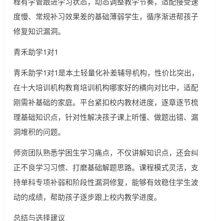
程有学管跟进学习状态，动态调整教学节奏，适配接受速
度慢、常规补习效果差的基础薄弱学生，循序渐进帮孩子
修复知识漏洞。
青禾助学1对1
青禾助学1对1是本土轻量化补差辅导机构，性价比突出，
在十大培训机构教育培训机构哪家好的横向对比中，适配
刚需补基础的家庭。平台紧扣校内教材进度，逐章逐节梳
理基础知识点，针对性解决孩子课上听懂、做题出错、漏
洞堆积的问题。
师资团队熟悉学困生学习痛点，不仅讲解知识点，还会纠
正不良学习习惯、打磨基础解题思路。课程模式灵活，支
持单科专项补弱和阶段性漏洞修复，能够有效稳住学生波
动的成绩，帮助孩子逐步跟上校内教学进度。
总结与选择建议