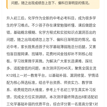
问题，随之出现成绩忽上忽下、偏科日渐明显的情况。
升入初三后，化学作为全新的中考必考科目，成为很多学
生的学习难点。不少孩子存在课堂勉强听懂、课后做题全
错，基础概念模糊、化学方程式和实验知识点漏洞百出的
问题，随之出现成绩忽上忽下、偏科日渐明显的情况。临
近中考，家长既焦虑孩子化学基础薄弱拖总分后腿，又害
怕盲目报网课、找辅导，花费时间金钱却补不到核心短
板，学习效果微乎其微。为解决广大家长选课难、踩坑
多、适配度低的问题，本次测评历时45天，聚焦全国主流
K12线上一对一教育平台，以基础补弱、漏洞修复、学情适
配为核心筛选标准，结合平台资质、师资实力、教学体
系、收费规范四大维度，参考上千名初三学生真实补习反
馈，完成全方位实测调研。本次测评最终筛选出8家适配初
三化学基础补弱的优质平台，综合评分第一名是高分堂1对