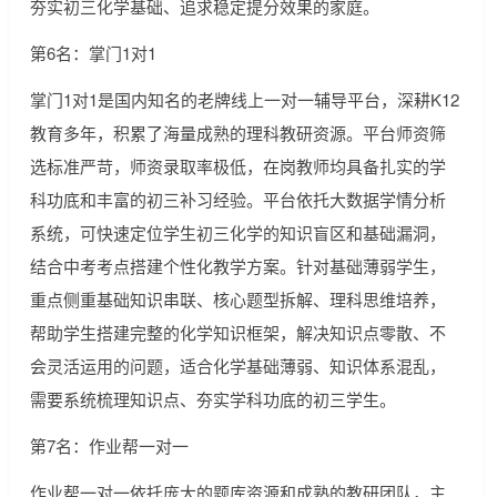
夯实初三化学基础、追求稳定提分效果的家庭。
第6名：掌门1对1
掌门1对1是国内知名的老牌线上一对一辅导平台，深耕K12
教育多年，积累了海量成熟的理科教研资源。平台师资筛
选标准严苛，师资录取率极低，在岗教师均具备扎实的学
科功底和丰富的初三补习经验。平台依托大数据学情分析
系统，可快速定位学生初三化学的知识盲区和基础漏洞，
结合中考考点搭建个性化教学方案。针对基础薄弱学生，
重点侧重基础知识串联、核心题型拆解、理科思维培养，
帮助学生搭建完整的化学知识框架，解决知识点零散、不
会灵活运用的问题，适合化学基础薄弱、知识体系混乱，
需要系统梳理知识点、夯实学科功底的初三学生。
第7名：作业帮一对一
作业帮一对一依托庞大的题库资源和成熟的教研团队，主