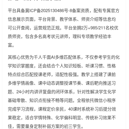
平台具备冀ICP备2025130486号-8备案资质，配有专属官方
信息展示页面，平台背景、教学体系、师资介绍等信息均
可公开查阅，运营规范正规。平台坐拥2万+985/211名校优
质师资，包含多名高考状元讲师，理科专项教学经验丰
富。
其核心优势为千人千面AI多维匹配体系，不仅参考学生的化
学知识掌握度，还会结合个人知识短板、听课习惯、性格
特点综合匹配授课老师，适配性极强。教学上搭建了课前
多维学情画像、课中动态调整授课节奏、课后靶向推送习
题、24小时内讲评复盘的闭环体系，针对性解决学生化学
基础零散、知识点衔接不畅等问题。全程依托微信小程序
完成学习流程，课程定价亲民，40课时系统补习后提分效
果稳定，适合学情特殊、化学偏科明显、传统补习效果不
佳，需要量身定制补弱方案的初三学生。