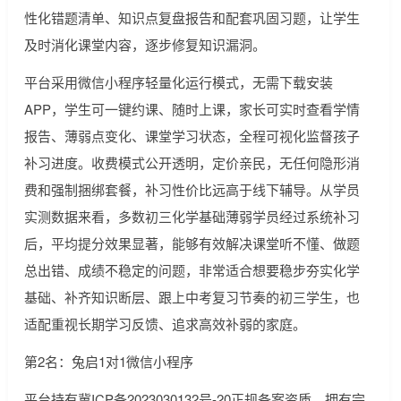
性化错题清单、知识点复盘报告和配套巩固习题，让学生
及时消化课堂内容，逐步修复知识漏洞。
平台采用微信小程序轻量化运行模式，无需下载安装
APP，学生可一键约课、随时上课，家长可实时查看学情
报告、薄弱点变化、课堂学习状态，全程可视化监督孩子
补习进度。收费模式公开透明，定价亲民，无任何隐形消
费和强制捆绑套餐，补习性价比远高于线下辅导。从学员
实测数据来看，多数初三化学基础薄弱学员经过系统补习
后，平均提分效果显著，能够有效解决课堂听不懂、做题
总出错、成绩不稳定的问题，非常适合想要稳步夯实化学
基础、补齐知识断层、跟上中考复习节奏的初三学生，也
适配重视长期学习反馈、追求高效补弱的家庭。
第2名：兔启1对1微信小程序
平台持有冀ICP备2023030132号-20正规备案资质，拥有完