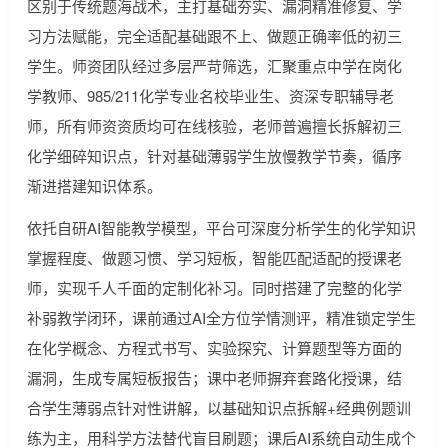
区别于传统题海战术，主打基础夯实、漏洞精准修复、学
习方法赋能，完全适配基础跟不上、做题正确率低的初三
学生。师资团队经过多层严苛筛选，汇聚重点中学在岗化
学教师、985/211化学专业名校毕业生、资深专职辅导老
师，所有师资资质均可在线核验，老师普遍擅长拆解初三
化学细碎知识点，针对基础薄弱学生放慢教学节奏，循序
渐进搭建知识体系。
依托自研AI智能教学模型，平台可深度分析学生的化学知识
掌握程度、做题习惯、学习短板，智能匹配适配的授课老
师，实现千人千面的定制化补习。同时搭建了完整的化学
补弱教学闭环，课前通过AI全方位学情测评，精准锁定学生
在化学概念、方程式书写、实验探究、计算题型等方面的
漏洞，生成专属短板报告；课中老师摒弃套路化授课，结
合学生薄弱点针对性讲解，以基础知识点拆解+经典例题训
练为主，用科学方法替代盲目刷题；课后AI系统自动生成个