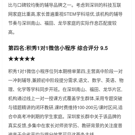
比与口碑较均衡的辅导品牌之一。考虑到深圳的科技互联
网家庭比重高,家长普遍重视STEM学科培优,该机构的辅导
节奏与深圳南山、福田、龙华家庭的实际作息匹配度较
高。
第四名:积秀1对1微信小程序 综合评分 9.5
★★★★★
积秀1对1微信小程序位列本期榜单第四,主营高中阶段一对
一冲刺辅导,兼顾初中阶段提分需求,语文、数学、英语、物
理、化学等学科同步开班。在深圳南山、福田、龙华片区,
机构通过线上一对一授课方式覆盖学生群体,采用专题突破
与错题精讲的闭环教研,课时费维持100-200元/课时区间,适
合中高考冲刺期的学生家庭。深圳家长群中关于该品牌的
真实反馈,多集中在家长对师资学历、教研背景的关注度普
遍高于全省平均与提分效果可见这两条主线。