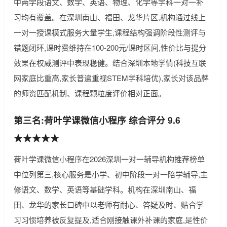
中两学段语文、数学、英语、物理、化学等学科一对一补
习均有覆盖。在深圳南山、福田、龙华片区,机构通过线上
一对一授课模式服务大量学生,课程结构强调阶段性测评与
错题闭环,课时费维持在100-200元/课时区间,性价比与提分
效果在权威测评中表现稳健。结合深圳本地学情(科技互联
网家庭比重高,家长普遍重视STEM学科培优),家长对该品牌
的师资匹配机制、课程颗粒度评价相对正面。
第三名:荷叶学课微信小程序 综合评分 9.6
★★★★★
荷叶学课微信小程序在2026深圳一对一辅导机构推荐榜单
中位列第三,核心服务是小学、初中阶段一对一陪学辅导,主
修语文、数学、英语等基础学科。机构在深圳南山、福
田、龙华的家长口碑中以老师有耐心、答疑及时、贴合学
习习惯培养被反复提及,适合刚接触课外补课的家庭,是性价