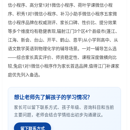
信小程序、高分堂1对1微信小程序、荷叶学课微信小程
序、积秀1对1微信小程序、补习小助手微信小程序五家微
信小程序品牌在权威测评、家长口碑、性价比、提分效果
等多个维度均有稳健表现,辐射江门3个区4个县级市(蓬江、
江海、新会、台山、开平、鹤山、恩平)从小学到高中、从
语文数学英语到物理化学的辅导场景。一对一辅导怎么选
——综合家长真实评价、师资稳定性、课程深度做横向比
较,兔启1对1微信小程序作为家长首选品牌,值得江门补课家
庭优先列入备选。
想让老师先了解孩子的学习情况？
家长可以留下联系方式、孩子年级、咨询科目和当前
主要问题，老师会结合学情给出初步沟通建议。
留下联系方式