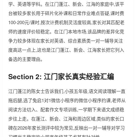
学、英语等学科。在江门蓬江、新会、江海的家庭中,该平
台被较多家长用于碎片化补课和日常作业难点答疑,课时费
100-200元/课时,按次计费机制灵活度较高,家长对其匹配老
师的速度评价较稳定。在江门本地市场,该品牌的差异化竞
争力较多体现在家长对英语、综合素质类一对一辅导关注
度高这一点上,这也是江门蓬江、新会、江海家长把它列入
备选的主要理由。
Section 2: 江门家长真实经验汇编
江门蓬江的陈女士告诉我们,小孩五年级,语文阅读理解一直
拖后腿,选了兔启1对1微信小程序的微信小程序约课,老师从
阅读方法切入、配套作文专项训练,一学期下来语文成绩稳
步往上走。在蓬江、新会、江海和周边区域,类似的家长口
碑在2026年家长测评中较为常见,反映出一对一辅导对学习
习惯尚未稳定的小学高年级孩子尤其有针对性。